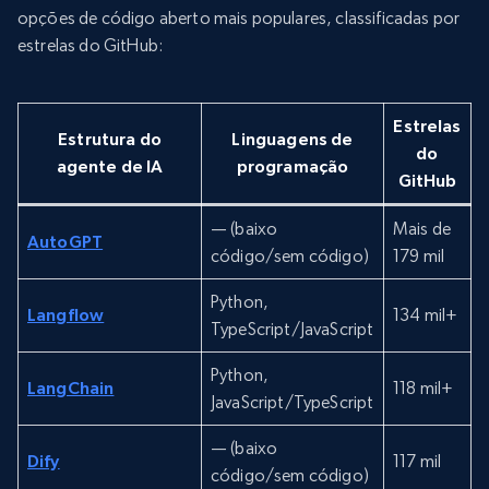
opções de código aberto mais populares, classificadas por
estrelas do GitHub:
Estrelas
Estrutura do
Linguagens de
do
agente de IA
programação
GitHub
— (baixo
Mais de
AutoGPT
código/sem código)
179 mil
Python,
Langflow
134 mil+
TypeScript/JavaScript
Python,
LangChain
118 mil+
JavaScript/TypeScript
— (baixo
Dify
117 mil
código/sem código)