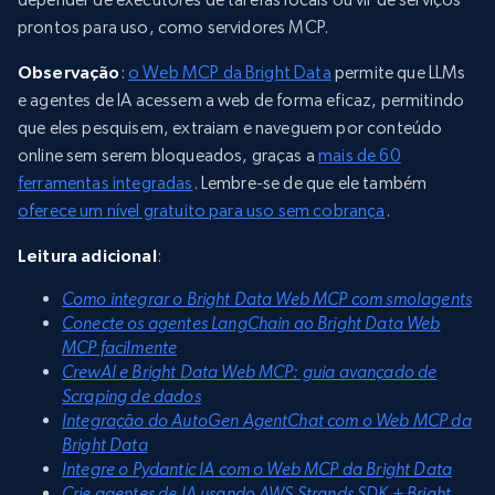
prontos para uso, como servidores MCP.
Observação
:
o Web MCP da Bright Data
permite que LLMs
e agentes de IA acessem a web de forma eficaz, permitindo
que eles pesquisem, extraiam e naveguem por conteúdo
online sem serem bloqueados, graças a
mais de 60
ferramentas integradas
. Lembre-se de que ele também
oferece um nível gratuito para uso sem cobrança
.
Leitura adicional
:
Como integrar o Bright Data Web MCP com smolagents
Conecte os agentes LangChain ao Bright Data Web
MCP facilmente
CrewAI e Bright Data Web MCP: guia avançado de
Scraping de dados
Integração do AutoGen AgentChat com o Web MCP da
Bright Data
Integre o Pydantic IA com o Web MCP da Bright Data
Crie agentes de IA usando AWS Strands SDK + Bright