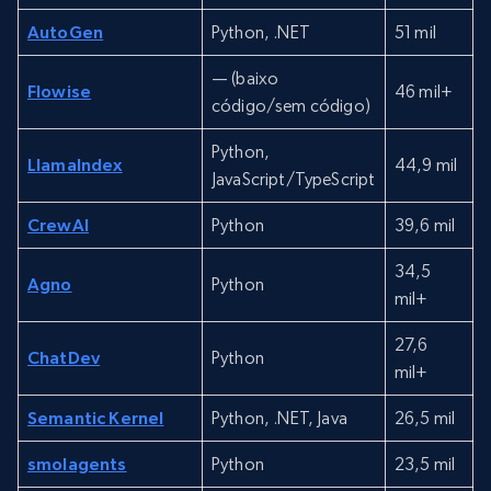
AutoGen
Python, .NET
51 mil
— (baixo
Flowise
46 mil+
código/sem código)
Python,
LlamaIndex
44,9 mil
JavaScript/TypeScript
CrewAI
Python
39,6 mil
34,5
Agno
Python
mil+
27,6
ChatDev
Python
mil+
Semantic Kernel
Python, .NET, Java
26,5 mil
smolagents
Python
23,5 mil