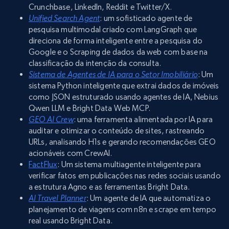
Crunchbase, LinkedIn, Reddit e Twitter/X.
Unified Search Agent
: um sofisticado agente de
pesquisa multimodal criado com LangGraph que
direciona de forma inteligente entre a pesquisa do
Google e o Scraping de dados da web com base na
classificação da intenção da consulta.
Sistema de Agentes de IA para o Setor Imobiliário
: Um
sistema Python inteligente que extrai dados de imóveis
como JSON estruturado usando agentes de IA, Nebius
Qwen LLM e Bright Data Web MCP.
GEO AI Crew
: uma ferramenta alimentada por IA para
auditar e otimizar o conteúdo de sites, rastreando
URLs, analisando H1s e gerando recomendações GEO
acionáveis com CrewAI.
FactFlux
: Um sistema multiagente inteligente para
verificar fatos em publicações nas redes sociais usando
a estrutura Agno e as ferramentas Bright Data.
AI Travel Planner
: Um agente de IA que automatiza o
planejamento de viagens com n8n e scrape em tempo
real usando Bright Data.