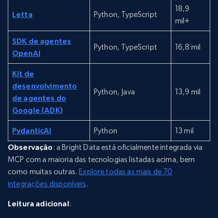
18,9
Letta
Python, TypeScript
mil+
SDK de agentes
Python, TypeScript
16,8 mil
OpenAI
Kit de
desenvolvimento
Python, Java
13,9 mil
de agentes do
Google (ADK)
PydanticAI
Python
13 mil
Observação
: a Bright Data está oficialmente integrada via
MCP com a maioria das tecnologias listadas acima, bem
como muitas outras.
Explore todas as mais de 70
integrações disponíveis
.
Leitura adicional
: