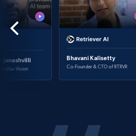
Bhavani Kalisetty
 Janashvilli
Co-Founder & CTO of RTRVR
arallax Vision