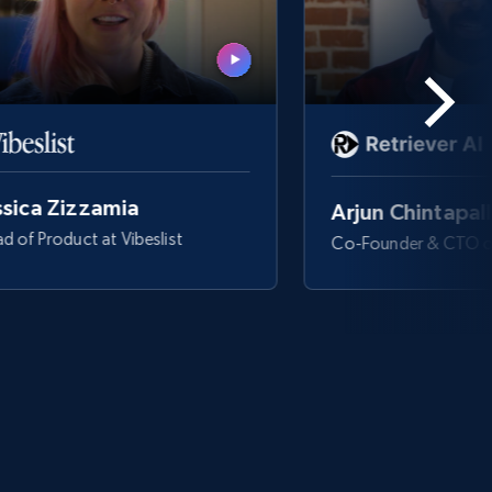
ssica Zizzamia
Arjun Chintapall
d of Product at Vibeslist
Co-Founder & CTO o