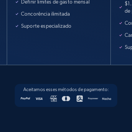
Definir limites de gasto mensal
$1.
de
Concorência ilimitada
Con
Suporte especializado
Ca
Sup
Aceitamos esses métodos de pagamento: