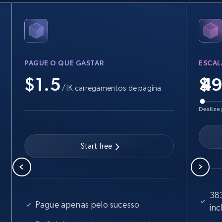
PAGUE O QUE GASTAR
ESCAL
$1.5
$
/1K carregamentos de página
Deslize 
Start free
38
Pague apenas pelo sucesso
inc