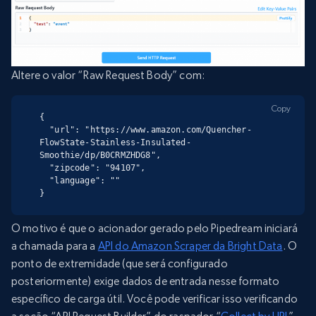
Altere o valor “Raw Request Body” com:
Copy
{

  "url": "https://www.amazon.com/Quencher-
FlowState-Stainless-Insulated-
Smoothie/dp/B0CRMZHDG8",

  "zipcode": "94107",

  "language": ""

}
O motivo é que o acionador gerado pelo Pipedream iniciará
a chamada para a
API do Amazon Scraper da Bright Data
. O
ponto de extremidade (que será configurado
posteriormente) exige dados de entrada nesse formato
específico de carga útil. Você pode verificar isso verificando