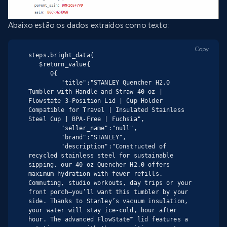
Abaixo estão os dados extraídos como texto:
Copy
steps.bright_data{

   $return_value{

      0{

         "title":"STANLEY Quencher H2.0 
Tumbler with Handle and Straw 40 oz | 
Flowstate 3-Position Lid | Cup Holder 
Compatible for Travel | Insulated Stainless 
Steel Cup | BPA-Free | Fuchsia",

         "seller_name":"null",

         "brand":"STANLEY",

         "description":"Constructed of 
recycled stainless steel for sustainable 
sipping, our 40 oz Quencher H2.0 offers 
maximum hydration with fewer refills. 
Commuting, studio workouts, day trips or your 
front porch—you’ll want this tumbler by your 
side. Thanks to Stanley’s vacuum insulation, 
your water will stay ice-cold, hour after 
hour. The advanced FlowState™ lid features a 