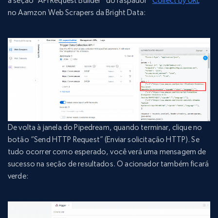
a seção “API Request Builder” do raspador “
Collect by URL
”
no Aamzon Web Scrapers da Bright Data:
De volta à janela do Pipedream, quando terminar, clique no
botão “Send HTTP Request” (Enviar solicitação HTTP). Se
tudo ocorrer como esperado, você verá uma mensagem de
sucesso na seção de resultados. O acionador também ficará
verde: