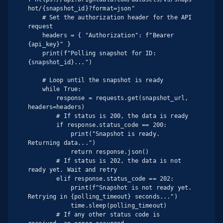
hot/{snapshot_id}?format=json"

    # Set the authorization header for the API 
request

    headers = { "Authorization": f"Bearer 
{api_key}" }

    print(f"Polling snapshot for ID: 
{snapshot_id}...")

    # Loop until the snapshot is ready

    while True:

        response = requests.get(snapshot_url, 
headers=headers)

        # If status is 200, the data is ready

        if response.status_code == 200:

            print("Snapshot is ready. 
Returning data...")

            return response.json()

        # If status is 202, the data is not 
ready yet. Wait and retry

        elif response.status_code == 202:

            print(f"Snapshot is not ready yet. 
Retrying in {polling_timeout} seconds...")

            time.sleep(polling_timeout)

        # If any other status code is 