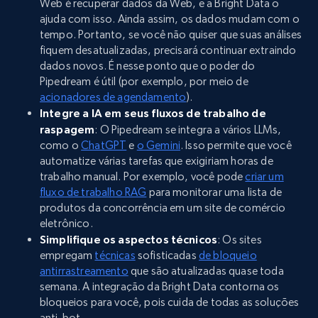
Web é recuperar dados da Web, e a Bright Data o
ajuda com isso. Ainda assim, os dados mudam com o
tempo. Portanto, se você não quiser que suas análises
fiquem desatualizadas, precisará continuar extraindo
dados novos. É nesse ponto que o poder do
Pipedream é útil (por exemplo, por meio de
acionadores de agendamento
).
Integre a IA em seus fluxos de trabalho de
raspagem
: O Pipedream se integra a vários LLMs,
como o
ChatGPT
e
o Gemini
. Isso permite que você
automatize várias tarefas que exigiriam horas de
trabalho manual. Por exemplo, você pode
criar um
fluxo de trabalho RAG
para monitorar uma lista de
produtos da concorrência em um site de comércio
eletrônico.
Simplifique os aspectos técnicos
: Os sites
empregam
técnicas
sofisticadas
de bloqueio
antirrastreamento
que são atualizadas quase toda
semana. A integração da Bright Data contorna os
bloqueios para você, pois cuida de todas as soluções
anti-bot.