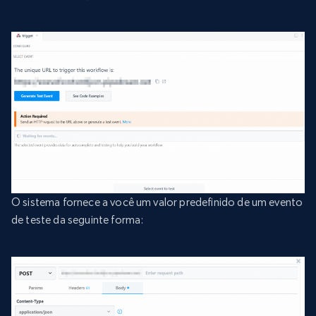
O sistema fornece a você um valor predefinido de um evento
de teste da seguinte forma: