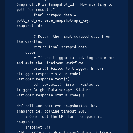
Snapshot ID is {snapshot_id}. Now starting to 
poll for results.")

        final_scraped_data = 
poll_and_retrieve_snapshot(api_key, 
snapshot_id)

        # Return the final scraped data from 
the workflow

        return final_scraped_data

    else:

        # If the trigger failed, log the error 
and exit the Pipedream workflow

        print(f"Failed to trigger. Error: 
{trigger_response.status_code} - 
{trigger_response.text}")

        pd.flow.exit(f"Error: Failed to 
trigger Bright Data scrape. Status: 
{trigger_response.status_code}")

def poll_and_retrieve_snapshot(api_key, 
snapshot_id, polling_timeout=20):

    # Construct the URL for the specific 
snapshot

    snapshot_url = 
f"https://api.brightdata.com/datasets/v3/snaps