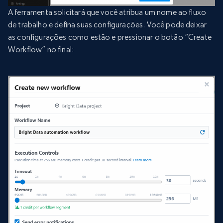
A ferramenta solicitará que você atribua um nome ao fluxo
de trabalho e defina suas configurações. Você pode deixar
as configurações como estão e pressionar o botão “Create
Workflow” no final: