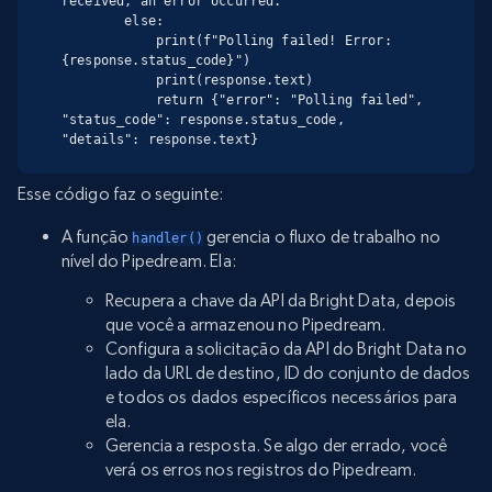
received, an error occurred.

        else:

            print(f"Polling failed! Error: 
{response.status_code}")

            print(response.text)

            return {"error": "Polling failed", 
"status_code": response.status_code, 
"details": response.text}
Esse código faz o seguinte:
A função
gerencia o fluxo de trabalho no
handler()
nível do Pipedream. Ela:
Recupera a chave da API da Bright Data, depois
que você a armazenou no Pipedream.
Configura a solicitação da API do Bright Data no
lado da URL de destino, ID do conjunto de dados
e todos os dados específicos necessários para
ela.
Gerencia a resposta. Se algo der errado, você
verá os erros nos registros do Pipedream.