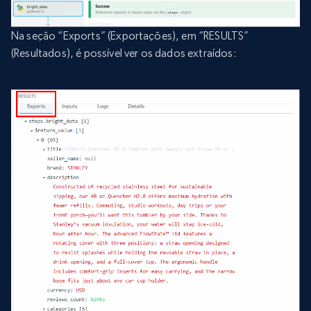
Na seção “Exports” (Exportações), em “RESULTS”
(Resultados), é possível ver os dados extraídos: