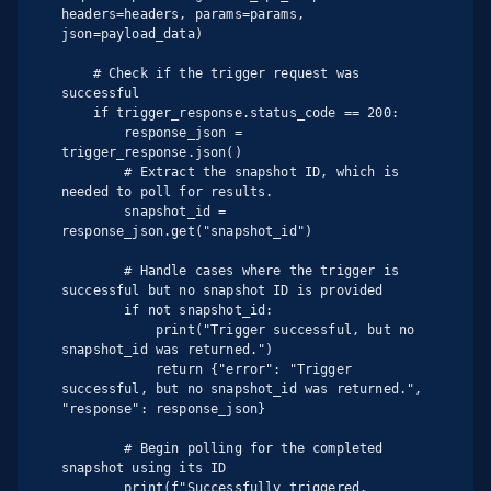
headers=headers, params=params, 
json=payload_data)

    # Check if the trigger request was 
successful

    if trigger_response.status_code == 200:

        response_json = 
trigger_response.json()

        # Extract the snapshot ID, which is 
needed to poll for results.

        snapshot_id = 
response_json.get("snapshot_id")

        # Handle cases where the trigger is 
successful but no snapshot ID is provided

        if not snapshot_id:

            print("Trigger successful, but no 
snapshot_id was returned.")

            return {"error": "Trigger 
successful, but no snapshot_id was returned.", 
"response": response_json}

        # Begin polling for the completed 
snapshot using its ID

        print(f"Successfully triggered. 