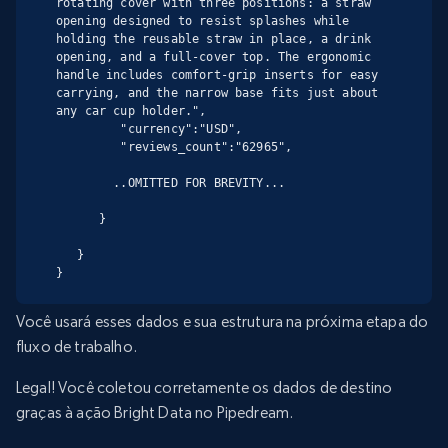
rotating cover with three positions: a straw 
opening designed to resist splashes while 
holding the reusable straw in place, a drink 
opening, and a full-cover top. The ergonomic 
handle includes comfort-grip inserts for easy 
carrying, and the narrow base fits just about 
any car cup holder.",

         "currency":"USD",

         "reviews_count":"62965",

        ..OMITTED FOR BREVITY...

      }

   }

}
Você usará esses dados e sua estrutura na próxima etapa do
fluxo de trabalho.
Legal! Você coletou corretamente os dados de destino
graças à ação Bright Data no Pipedream.