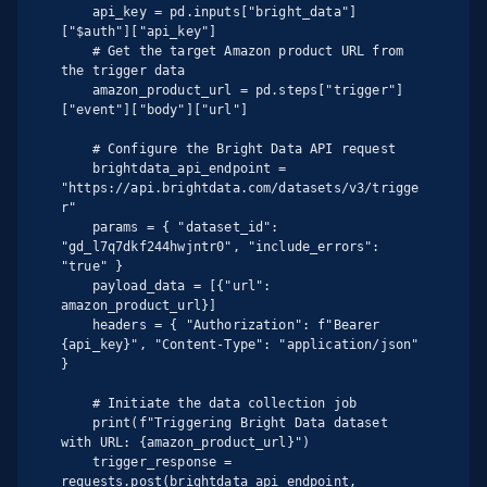
    api_key = pd.inputs["bright_data"]
["$auth"]["api_key"]

    # Get the target Amazon product URL from 
the trigger data

    amazon_product_url = pd.steps["trigger"]
["event"]["body"]["url"]

    # Configure the Bright Data API request

    brightdata_api_endpoint = 
"https://api.brightdata.com/datasets/v3/trigge
r"

    params = { "dataset_id": 
"gd_l7q7dkf244hwjntr0", "include_errors": 
"true" }

    payload_data = [{"url": 
amazon_product_url}]

    headers = { "Authorization": f"Bearer 
{api_key}", "Content-Type": "application/json" 
}

    # Initiate the data collection job

    print(f"Triggering Bright Data dataset 
with URL: {amazon_product_url}")

    trigger_response = 
requests.post(brightdata_api_endpoint, 