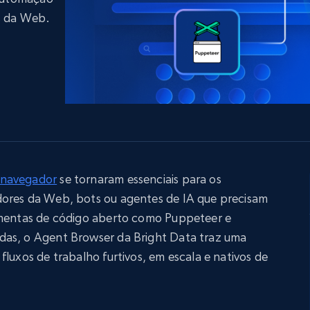
LinkedIn
Comércio eletrônico
o de
mídias sociais
Imobiliária
s da Web.
gem
Vídeos
Data Firehose
Real-time web data, delivered as it’s
Proxies de
rtir de
Começa a partir de
collected
B
$0.9/IP
datacenter
rtir de
Proxies ISP
eer
Mais de 700.000 proxies residenciais
estáticos totalmente compatíveis
 navegador
se tornaram essenciais para os
de
dores da Web, bots ou agentes de IA que precisam
amentas de código aberto como Puppeteer e
das, o Agent Browser da Bright Data traz uma
fluxos de trabalho furtivos, em escala e nativos de