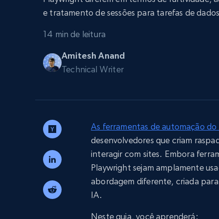
Escale os navegadores para extraçã
INFRAESTRUTURA PROXY
e tratamento de sessões para tarefas de dado
dados com desbloqueio e hospeda
integrados
14 min de leitura
Proxies residenciais
Começa a pa
$5
$2.5/G
50% OFF
Amitesh Anand
Começa a pa
Proxies ISP
INFRAESTRUTURA PROXY
Technical Writer
$1.3/IP
Proxies residenciais
50% OFF
400M+ IPs globais de dispositivos p
reais
As ferramentas de automação do
Proxies de datacenter
Proxies confiáveis e de alta velocida
desenvolvedores que criam raspa
para extração eficiente de dados
interagir com sites. Embora ferr
Playwright sejam amplamente usa
abordagem diferente, criada para 
IA.
Neste guia, você aprenderá: