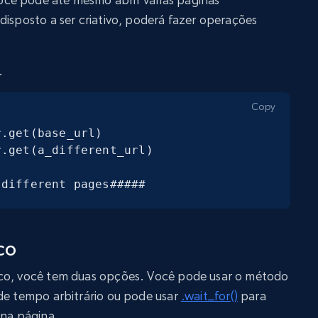
disposto a ser criativo, poderá fazer operações
.
Copy
.get(base_url)

.get(a_different_url)

 different pages#####
co
ico, você tem duas opções. Você pode usar o método
de tempo arbitrário ou pode usar
.wait_for()
para
 na página.