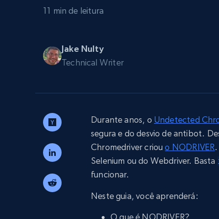
Escale os navegadores para extraçã
INFRAESTRUTURA PROXY
11 min de leitura
dados com desbloqueio e hospeda
integrados
Proxies residenciais
Começa a pa
$5
$2.5/G
50% OFF
Jake Nulty
Technical Writer
Começa a pa
Proxies ISP
INFRAESTRUTURA PROXY
$1.3/IP
Proxies residenciais
50% OFF
400M+ IPs globais de dispositivos p
reais
Durante anos, o
Undetected Chro
Proxies de datacenter
segura e do desvio de antibot. D
Proxies confiáveis e de alta velocida
para extração eficiente de dados
Chromedriver criou
o NODRIVER
Selenium ou do Webdriver. Basta
funcionar.
Neste guia, você aprenderá:
O que é NODRIVER?