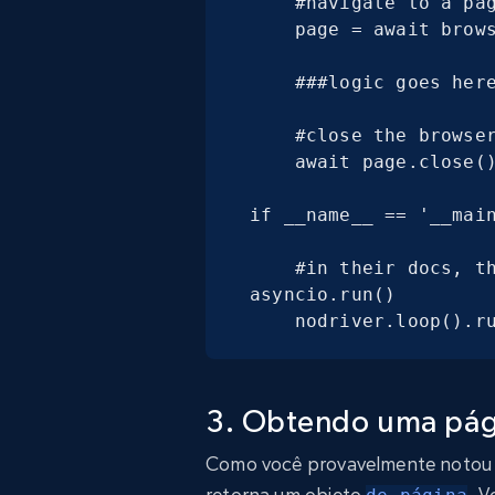
    #navigate to a page

    page = await browser.get(base_url)

    ###logic goes here###

    #close the browser

    await page.close()

if __name__ == '__main
    #in their docs, they advise directly against 
asyncio.run()

    nodriver.loop()
3. Obtendo uma pág
Como você provavelmente notou 
retorna um objeto
. V