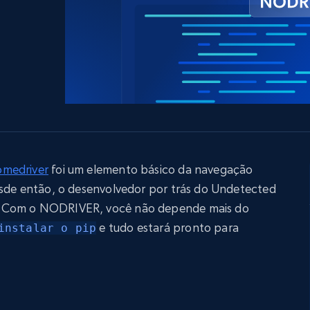
LinkedIn
Comércio eletrônico
o de
mídias sociais
Imobiliária
gem
Vídeos
Data Firehose
Real-time web data, delivered as it’s
Proxies de
rtir de
Começa a partir de
collected
B
$0.9/IP
datacenter
rtir de
Proxies ISP
eer
Mais de 700.000 proxies residenciais
estáticos totalmente compatíveis
medriver
foi um elemento básico da navegação
esde então, o desenvolvedor por trás do Undetected
de
. Com o NODRIVER, você não depende mais do
e tudo estará pronto para
instalar o pip