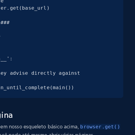
__':

.run_until_complete(main())
ina
em nosso esqueleto básico acima,
browser.get()
ocê pode até mesmo abrir várias páginas