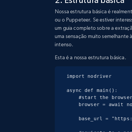
Nossa estrutura básica é realmen
ou o Puppeteer. Se estiver intere
um guia completo sobre a extraç
uma sensação muito semelhante à
intenso.
Esta é a nossa estrutura básica.
import nodriver

async def main():

    #start the browser

    browser = await nodriver.start()

    base_url = "https://quotes.toscrape.com"
