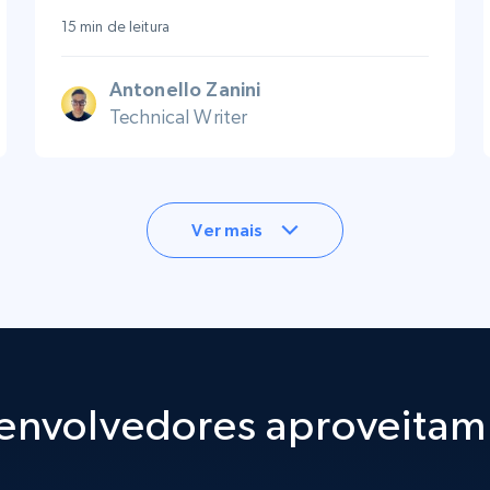
15 min de leitura
Antonello Zanini
Technical Writer
Ver mais
nvolvedores aproveitam 