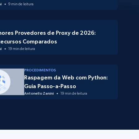
i
9 min de leitura
hores Provedores de Proxy de 2026:
Recursos Comparados
i
19 min de leitura
PROCEDIMENTOS
Raspagem da Web com Python:
Guia Passo-a-Passo
Antonello Zanini
19 min de leitura