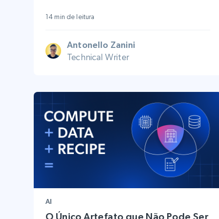
14 min de leitura
Antonello Zanini
Technical Writer
AI
O Único Artefato que Não Pode Ser