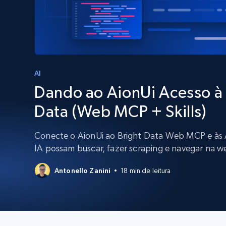
Escale os navegadores para extraçã
INFRAESTRUTURA PROXY
dados com desbloqueio e hospeda
integrados
Proxies residenciais
Começa a pa
$5
$2.5/G
50% OFF
Começa a pa
Proxies ISP
INFRAESTRUTURA PROXY
$1.3/IP
AI
Dando ao AionUi Acesso à
Proxies residenciais
50% OFF
400M+ IPs globais de dispositivos p
Data (Web MCP + Skills)
reais
Proxies de datacenter
Conecte o AionUi ao Bright Data Web MCP e às A
Proxies confiáveis e de alta velocida
IA possam buscar, fazer scraping e navegar na 
para extração eficiente de dados
Antonello Zanini
18 min de leitura