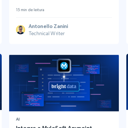
15 min de leitura
Antonello Zanini
Technical Writer
AI
Integre a MuleSoft Anypoint