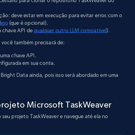
cessário para clonar o repositório TaskWeaver do
ão: deve estar em execução para evitar erros com o
digo
(que é opcional).
a chave API de
qualquer outro LLM compatível
).
, você também precisará de:
 uma chave API.
figurada em sua conta.
Bright Data ainda, pois isso será abordado em uma
 projeto Microsoft TaskWeaver
 seu projeto TaskWeaver e navegue até ela no