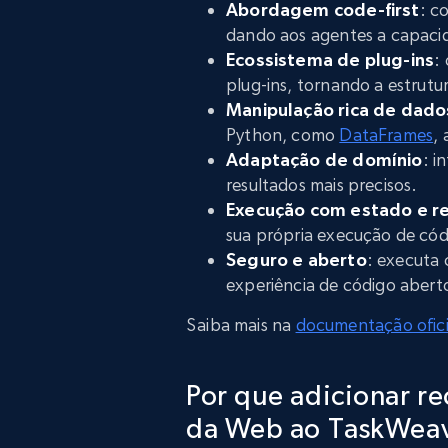
Abordagem code-first
: c
dando aos agentes a capacid
Ecossistema de plug-ins
:
plug-ins, tornando a estrutu
Manipulação rica de dado
Python, como
DataFrames
,
Adaptação de domínio
: i
resultados mais precisos.
Execução com estado e re
sua própria execução de códi
Seguro e aberto
: executa
experiência de código abert
Saiba mais na
documentação ofici
Por que adicionar r
da Web ao TaskWea