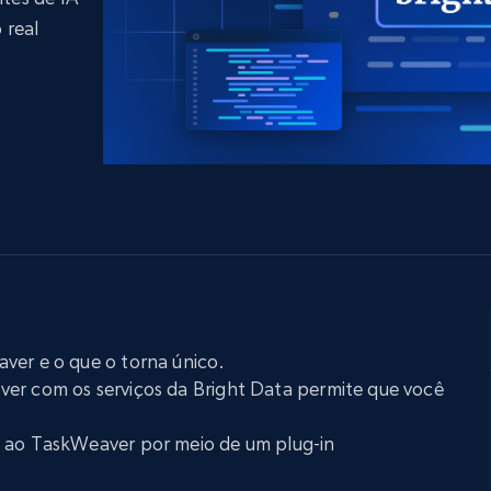
LinkedIn
Comércio eletrônico
o de
mídias sociais
Imobiliária
 real
gem
Vídeos
Data Firehose
Real-time web data, delivered as it’s
Proxies de
rtir de
Começa a partir de
collected
B
$0.9/IP
datacenter
rtir de
Proxies ISP
eer
Mais de 700.000 proxies residenciais
estáticos totalmente compatíveis
de
ver e o que o torna único.
er com os serviços da Bright Data permite que você
a ao TaskWeaver por meio de um plug-in