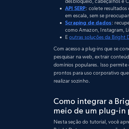
desbloqueio, cabeçalhos e
API SERP
: colete resultado
em escala, sem se preocupar
Scraping de dados
: recup
como Amazon, Instagram, Li
E
outras soluções da Bright
Com acesso a plug-ins que se co
pesquisar na web, extrair conteú
domínios populares. Isso permite 
prontos para uso corporativo qu
realizar sozinho.
Como integrar a Bri
meio de um plug-in 
Nesta seção do tutorial, você a