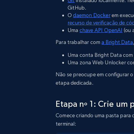
Git
instalado localmente: ne
GitHub.
O
daemon Docker
em execuç
recurso de verificação de có
Uma
chave API OpenAI
(ou 
Para trabalhar com
a Bright Data
Uma conta Bright Data com
Uma zona Web Unlocker con
Não se preocupe em configurar o 
etapa dedicada.
Etapa nº 1: Crie um
Comece criando uma pasta para o
terminal: