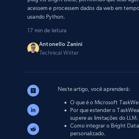
Escale os navegadores para extraçã
INFRAESTRUTURA PROXY
acessem e processem dados da web em tempo
dados com desbloqueio e hospeda
integrados
usando Python.
Proxies residenciais
Começa a pa
$5
$2.5/G
50% OFF
17 min de leitura
Começa a pa
Proxies ISP
INFRAESTRUTURA PROXY
Antonello Zanini
$1.3/IP
Technical Writer
Proxies residenciais
50% OFF
400M+ IPs globais de dispositivos p
reais
Proxies de datacenter
Proxies confiáveis e de alta velocida
Neste artigo, você aprenderá:
para extração eficiente de dados
O que é o Microsoft TaskWea
Por que estender o TaskWeav
supere as limitações do LLM.
Como integrar o Bright Dat
personalizado.