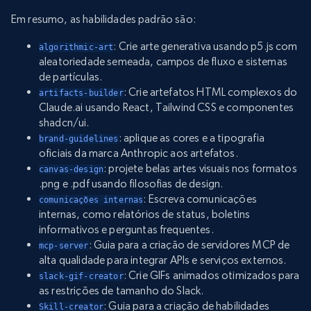
Em resumo, as habilidades padrão são:
: Crie arte generativa usando p5.js com
algorithmic-art
aleatoriedade semeada, campos de fluxo e sistemas
de partículas.
: Crie artefatos HTML complexos do
artifacts-builder
Claude.ai usando React, Tailwind CSS e componentes
shadcn/ui.
: aplique as cores e a tipografia
brand-guidelines
oficiais da marca Anthropic aos artefatos.
: projete belas artes visuais nos formatos
canvas-design
.png e .pdf usando filosofias de design.
: Escreva comunicações
comunicações internas
internas, como relatórios de status, boletins
informativos e perguntas frequentes.
: Guia para a criação de servidores MCP de
mcp-server
alta qualidade para integrar APIs e serviços externos.
: Crie GIFs animados otimizados para
slack-gif-creator
as restrições de tamanho do Slack.
: Guia para a criação de habilidades
Skill-creator