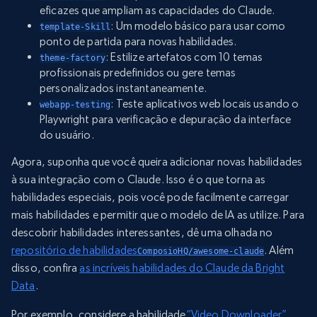
eficazes que ampliam as capacidades do Claude.
: Um modelo básico para usar como
template-Skill
ponto de partida para novas habilidades.
: Estilize artefatos com 10 temas
theme-factory
profissionais predefinidos ou gere temas
personalizados instantaneamente.
: Teste aplicativos web locais usando o
webapp-testing
Playwright para verificação e depuração da interface
do usuário.
Agora, suponha que você queira adicionar novas habilidades
à sua integração com o Claude. Isso é o que torna as
habilidades especiais, pois você pode facilmente carregar
mais habilidades e permitir que o modelo de IA as utilize. Para
descobrir habilidades interessantes, dê uma olhada no
repositório de habilidades
. Além
ComposioHQ/awesome-claude
disso, confira
as incríveis habilidades do Claude da Bright
Data
.
Por exemplo, considere a habilidade
“Video Downloader”
,