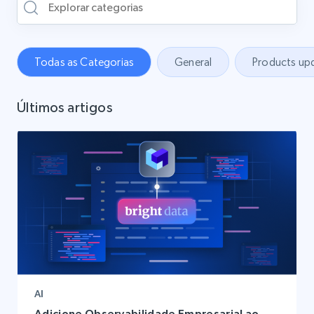
Todas as Categorias
General
Products up
Últimos artigos
AI
Adicione Observabilidade Empresarial ao