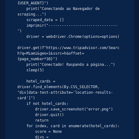
{USER_AGENT}")

    print("Conectando ao Navegador de 
scraping...")

    scraped_data = []

    imprimir("-------------------------------
")

    driver = webdriver.Chrome(options=options)

driver.get(f"https://www.tripadvisor.com/Searc
h?q=Miami&geo=1&ssrc=h&offset=
{page_number*30}")

    print("Conectado! Raspando a página...")

    sleep(5)

    hotel_cards = 
driver.find_elements(By.CSS_SELECTOR, 
"div[data-test-attribute='location-results-
card']")

    if not hotel_cards:

        driver.save_screenshot("error.png")

        driver.quit()

        return

    for index, card in enumerate(hotel_cards):

        score = None

        divs = 