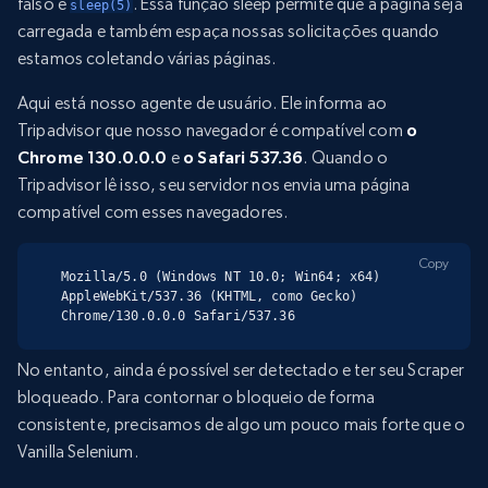
falso e
. Essa função sleep permite que a página seja
sleep(5)
carregada e também espaça nossas solicitações quando
estamos coletando várias páginas.
Aqui está nosso agente de usuário. Ele informa ao
Tripadvisor que nosso navegador é compatível com
o
Chrome 130.0.0.0
e
o Safari 537.36
. Quando o
Tripadvisor lê isso, seu servidor nos envia uma página
compatível com esses navegadores.
Copy
Mozilla/5.0 (Windows NT 10.0; Win64; x64) 
AppleWebKit/537.36 (KHTML, como Gecko) 
Chrome/130.0.0.0 Safari/537.36
No entanto, ainda é possível ser detectado e ter seu Scraper
bloqueado. Para contornar o bloqueio de forma
consistente, precisamos de algo um pouco mais forte que o
Vanilla Selenium.