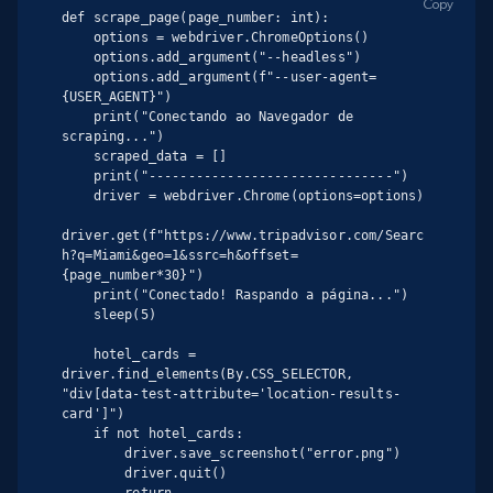
Copy
def scrape_page(page_number: int):

    options = webdriver.ChromeOptions()

    options.add_argument("--headless")

    options.add_argument(f"--user-agent=
{USER_AGENT}")

    print("Conectando ao Navegador de 
scraping...")

    scraped_data = []

    print("-------------------------------")

    driver = webdriver.Chrome(options=options)

driver.get(f"https://www.tripadvisor.com/Searc
h?q=Miami&geo=1&ssrc=h&offset=
{page_number*30}")

    print("Conectado! Raspando a página...")

    sleep(5)

    hotel_cards = 
driver.find_elements(By.CSS_SELECTOR, 
"div[data-test-attribute='location-results-
card']")

    if not hotel_cards:

        driver.save_screenshot("error.png")

        driver.quit()

        return
