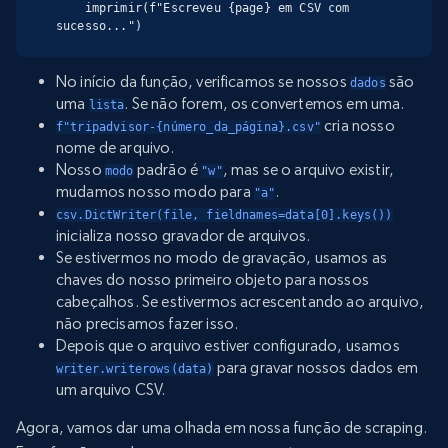
    imprimir(f"Escreveu {page} em CSV com 
sucesso...")
No início da função, verificamos se nossos
são
dados
uma
. Se não forem, os convertemos em uma.
lista
cria nosso
f"tripadvisor-{número_da_página}.csv"
nome de arquivo.
Nosso
padrão é
, mas se o arquivo existir,
modo
"w"
mudamos nosso modo para
.
"a"
csv.DictWriter(file, fieldnames=data[0].keys())
inicializa nosso gravador de arquivos.
Se estivermos no modo de gravação, usamos as
chaves do nosso primeiro objeto para nossos
cabeçalhos. Se estivermos acrescentando ao arquivo,
não precisamos fazer isso.
Depois que o arquivo estiver configurado, usamos
para gravar nossos dados em
writer.writerows(data)
um arquivo CSV.
Agora, vamos dar uma olhada em nossa função de scraping.