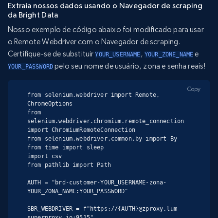
Extraia nossos dados usando o Navegador de scraping
da Bright Data
Nosso exemplo de código abaixo foi modificado para usar
o Remote Webdriver com o Navegador de scraping.
Certifique-se de substituir
,
e
YOUR_USERNAME
YOUR_ZONE_NAME
pelo seu nome de usuário, zona e senha reais!
YOUR_PASSWORD
Copy
from selenium.webdriver import Remote, 
ChromeOptions

from 
selenium.webdriver.chromium.remote_connection 
import ChromiumRemoteConnection

from selenium.webdriver.common.by import By

from time import sleep

import csv

from pathlib import Path

AUTH = "brd-customer-YOUR_USERNAME-zona-
YOUR_ZONA_NAME:YOUR_PASSWORD"

SBR_WEBDRIVER = f"https://{AUTH}@zproxy.lum-
superproxy.io:9515"
