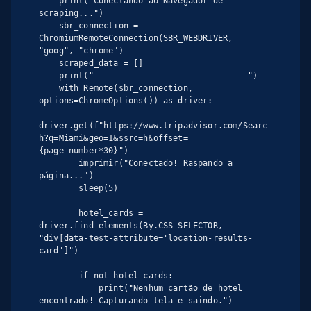
    print("Conectando ao Navegador de 
scraping...")

    sbr_connection = 
ChromiumRemoteConnection(SBR_WEBDRIVER, 
"goog", "chrome")

    scraped_data = []

    print("-------------------------------")

    with Remote(sbr_connection, 
options=ChromeOptions()) as driver:

driver.get(f"https://www.tripadvisor.com/Searc
h?q=Miami&geo=1&ssrc=h&offset=
{page_number*30}")

        imprimir("Conectado! Raspando a 
página...")

        sleep(5)

        hotel_cards = 
driver.find_elements(By.CSS_SELECTOR, 
"div[data-test-attribute='location-results-
card']")

        if not hotel_cards:

            print("Nenhum cartão de hotel 
encontrado! Capturando tela e saindo.")
