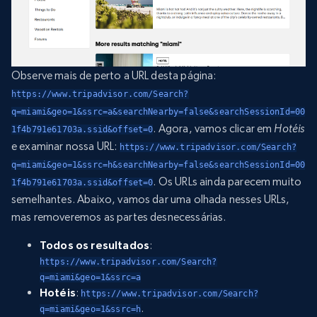
Observe mais de perto a URL desta página:
https://www.tripadvisor.com/Search?
q=miami&geo=1&ssrc=a&searchNearby=false&searchSessionId=00
. Agora, vamos clicar em
Hotéis
1f4b791e61703a.ssid&offset=0
e examinar nossa URL:
https://www.tripadvisor.com/Search?
q=miami&geo=1&ssrc=h&searchNearby=false&searchSessionId=00
. Os URLs ainda parecem muito
1f4b791e61703a.ssid&offset=0
semelhantes. Abaixo, vamos dar uma olhada nesses URLs,
mas removeremos as partes desnecessárias.
Todos os resultados
:
https://www.tripadvisor.com/Search?
q=miami&geo=1&ssrc=a
Hotéis
:
https://www.tripadvisor.com/Search?
.
q=miami&geo=1&ssrc=h