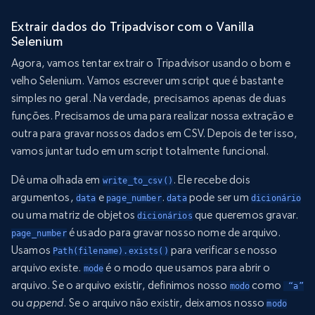
Extrair dados do Tripadvisor com o Vanilla
Selenium
Agora, vamos tentar extrair o Tripadvisor usando o bom e
velho Selenium. Vamos escrever um script que é bastante
simples no geral. Na verdade, precisamos apenas de duas
funções. Precisamos de uma para realizar nossa extração e
outra para gravar nossos dados em CSV. Depois de ter isso,
vamos juntar tudo em um script totalmente funcional.
Dê uma olhada em
. Ele recebe dois
write_to_csv()
argumentos,
e
.
pode ser um
data
page_number
data
dicionário
ou uma matriz de objetos
que queremos gravar.
dicionários
é usado para gravar nosso nome de arquivo.
page_number
Usamos
para verificar se nosso
Path(filename).exists()
arquivo existe.
é o modo que usamos para abrir o
mode
arquivo. Se o arquivo existir, definimos nosso
como
modo
 “a”
ou
append
. Se o arquivo não existir, deixamos nosso
modo