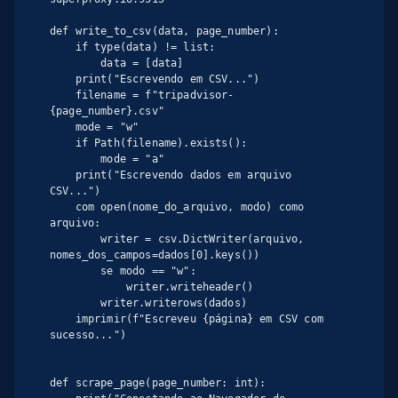
def write_to_csv(data, page_number):

    if type(data) != list:

        data = [data]

    print("Escrevendo em CSV...")

    filename = f"tripadvisor-
{page_number}.csv"

    mode = "w"

    if Path(filename).exists():

        mode = "a"

    print("Escrevendo dados em arquivo 
CSV...")

    com open(nome_do_arquivo, modo) como 
arquivo:

        writer = csv.DictWriter(arquivo, 
nomes_dos_campos=dados[0].keys())

        se modo == "w":

            writer.writeheader()

        writer.writerows(dados)

    imprimir(f"Escreveu {página} em CSV com 
sucesso...")

def scrape_page(page_number: int):
