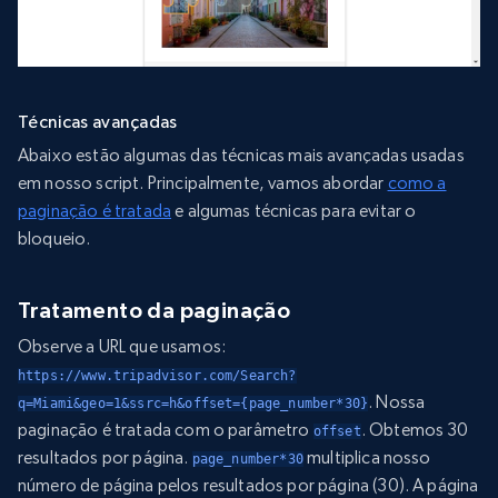
Técnicas avançadas
Abaixo estão algumas das técnicas mais avançadas usadas
em nosso script. Principalmente, vamos abordar
como a
paginação é tratada
e algumas técnicas para evitar o
bloqueio.
Tratamento da paginação
Observe a URL que usamos:
https://www.tripadvisor.com/Search?
. Nossa
q=Miami&geo=1&ssrc=h&offset={page_number*30}
paginação é tratada com o parâmetro
. Obtemos 30
offset
resultados por página.
multiplica nosso
page_number*30
número de página pelos resultados por página (30). A página