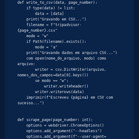
def write_to_csv(data, page_number):

    if type(data) != list:

        data = [data]

    print("Gravando em CSV...")

    filename = f"tripadvisor-
{page_number}.csv"

    mode = "w"

    if Path(filename).exists():

        mode = "a"

    print("Gravando dados em arquivo CSV...")

    com open(nome_do_arquivo, modo) como 
arquivo:

        writer = csv.DictWriter(arquivo, 
nomes_dos_campos=data[0].keys())

        se modo == "w":

            writer.writeheader()

        writer.writerows(data)

    imprimir(f"Escreveu {página} em CSV com 
sucesso...")

def scrape_page(page_number: int):

    options = webdriver.ChromeOptions()

    options.add_argument("--headless")

    options.add_argument(f"--user-agent=