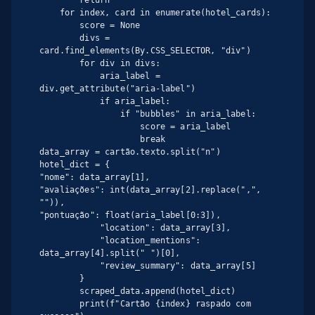
    for index, card in enumerate(hotel_cards):

        score = None

        divs = 
card.find_elements(By.CSS_SELECTOR, "div")

        for div in divs:

            aria_label = 
div.get_attribute("aria-label")

            if aria_label:

                if "bubbles" in aria_label:

                    score = aria_label

                    break

data_array = cartão.texto.split("n")

hotel_dict = {

"nome": data_array[1],

"avaliações": int(data_array[2].replace(",", 
"")),

"pontuação": float(aria_label[0:3]),

            "location": data_array[3],

            "location_mentions": 
data_array[4].split(" ")[0],

            "review_summary": data_array[5]

        }

        scraped_data.append(hotel_dict)

        print(f"Cartão {index} raspado com 