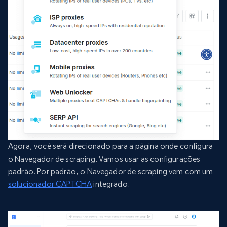
Agora, você será direcionado para a página onde configura
o Navegador de scraping. Vamos usar as configurações
padrão. Por padrão, o Navegador de scraping vem com um
solucionador CAPTCHA
integrado.