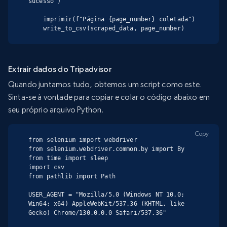
sucesso")

    imprimir(f"Página {page_number} coletada")

    write_to_csv(scraped_data, page_number)
Extrair dados do Tripadvisor
Quando juntamos tudo, obtemos um script como este.
Sinta-se à vontade para copiar e colar o código abaixo em
seu próprio arquivo Python.
Copy
from selenium import webdriver

from selenium.webdriver.common.by import By

from time import sleep

import csv

from pathlib import Path

USER_AGENT = "Mozilla/5.0 (Windows NT 10.0; 
Win64; x64) AppleWebKit/537.36 (KHTML, like 
Gecko) Chrome/130.0.0.0 Safari/537.36"
