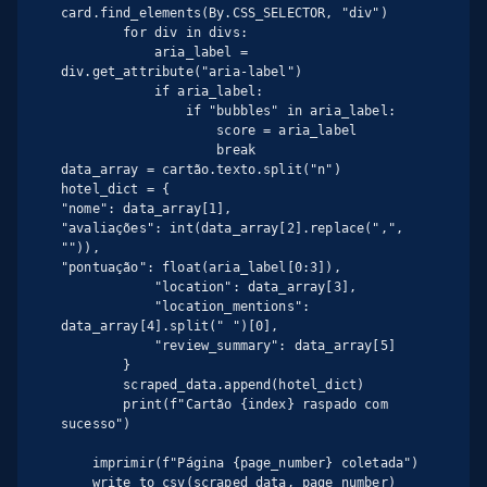
card.find_elements(By.CSS_SELECTOR, "div")

        for div in divs:

            aria_label = 
div.get_attribute("aria-label")

            if aria_label:

                if "bubbles" in aria_label:

                    score = aria_label

                    break

data_array = cartão.texto.split("n")

hotel_dict = {

"nome": data_array[1],

"avaliações": int(data_array[2].replace(",", 
"")),

"pontuação": float(aria_label[0:3]),

            "location": data_array[3],

            "location_mentions": 
data_array[4].split(" ")[0],

            "review_summary": data_array[5]

        }

        scraped_data.append(hotel_dict)

        print(f"Cartão {index} raspado com 
sucesso")

    imprimir(f"Página {page_number} coletada")

    write_to_csv(scraped_data, page_number)
