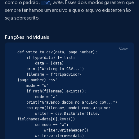
como o padrão,
,
write
. Esses dois modos garantem que
 “w”
sempre tenhamos um arquivo e que o arquivo existente não
seja sobrescrito.
Funções individuais
Copy
def write_to_csv(data, page_number):

    if type(data) != list:

        data = [data]

    print("Writing to CSV...")

    filename = f"tripadvisor-
{page_number}.csv"

    mode = "w"

    if Path(filename).exists():

        mode = "a"

    print("Gravando dados no arquivo CSV...")

    com open(filename, mode) como arquivo:

        writer = csv.DictWriter(file, 
fieldnames=data[0].keys())

        se mode == "w":

            writer.writeheader()

        writer.writerows(data)
