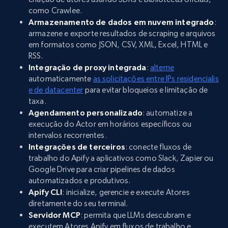
como Crawlee.
Armazenamento de dados em nuvem integrado
:
armazene e exporte resultados de scraping e arquivos
em formatos como JSON, CSV, XML, Excel, HTML e
RSS.
Integração de proxy integrada
:
alterne
automaticamente
as solicitações entre IPs residencialis
e de datacenter
para evitar bloqueios e limitação de
taxa.
Agendamento personalizado
: automatize a
execução do Actor em horários específicos ou
intervalos recorrentes.
Integrações de terceiros
: conecte fluxos de
trabalho do Apify a aplicativos como Slack, Zapier ou
Google Drive para criar pipelines de dados
automatizados e produtivos.
Apify CLI
: inicialize, gerencie e execute Atores
diretamente do seu terminal.
Servidor MCP
: permita que LLMs descubram e
executem Atores Apify em fluxos de trabalho e