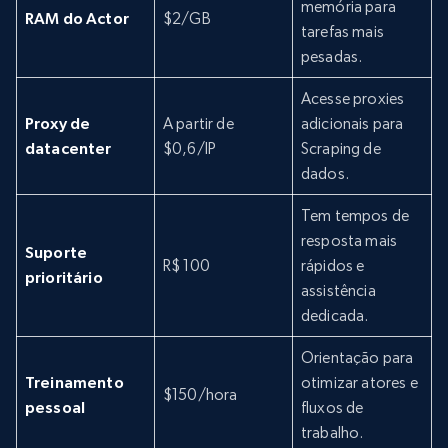
memória para
RAM do Actor
$2/GB
tarefas mais
pesadas.
Acesse proxies
Proxy de
A partir de
adicionais para
datacenter
$0,6/IP
Scraping de
dados.
Tem tempos de
resposta mais
Suporte
R$ 100
rápidos e
prioritário
assistência
dedicada.
Orientação para
Treinamento
otimizar atores e
$150/hora
pessoal
fluxos de
trabalho.