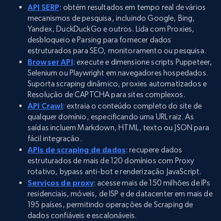
API SERP
: obtém resultados em tempo real de vários
mecanismos de pesquisa, incluindo Google, Bing,
Yandex, DuckDuckGo e outros. Lida com Proxies,
desbloqueio e Parsing para fornecer dados
estruturados para SEO, monitoramento ou pesquisa.
Browser API
: execute e dimensione scripts Puppeteer,
Selenium ou Playwright em navegadores hospedados.
Suporta scraping dinâmico, proxies automatizados e
Resolução de CAPTCHA para sites complexos.
API Crawl
: extraia o conteúdo completo do site de
qualquer domínio, especificando uma URL raiz. As
saídas incluem Markdown, HTML, texto ou JSON para
fácil integração.
APIs de scraping de dados
: recupere dados
estruturados de mais de 120 domínios com Proxy
rotativo, bypass anti-bot e renderização JavaScript.
Serviços de proxy
: acesse mais de 150 milhões de IPs
residenciais, móveis, de ISP e de datacenter em mais de
195 países, permitindo operações de Scraping de
dados confiáveis e escalonáveis.