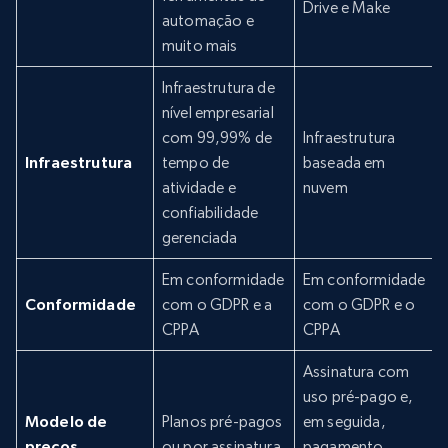
Drive e Make
automação e
muito mais
Infraestrutura de
nível empresarial
com 99,99% de
Infraestrutura
Infraestrutura
tempo de
baseada em
atividade e
nuvem
confiabilidade
gerenciada
Em conformidade
Em conformidade
Conformidade
com o GDPR e a
com o GDPR e o
CPPA
CPPA
Assinatura com
uso pré-pago e,
Modelo de
Planos pré-pagos
em seguida,
preços
ou por assinatura
pagamento