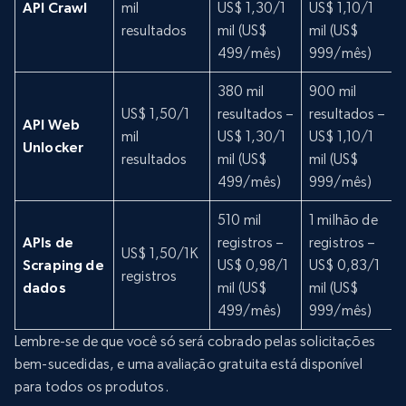
API Crawl
mil
US$ 1,30/1
US$ 1,10/1
resultados
mil (US$
mil (US$
m
499/mês)
999/mês)
380 mil
900 mil
US$ 1,50/1
resultados –
resultados –
r
API Web
mil
US$ 1,30/1
US$ 1,10/1
Unlocker
resultados
mil (US$
mil (US$
m
499/mês)
999/mês)
510 mil
1 milhão de
APIs de
registros –
registros –
d
US$ 1,50/1K
Scraping de
US$ 0,98/1
US$ 0,83/1
registros
dados
mil (US$
mil (US$
m
499/mês)
999/mês)
Lembre-se de que você só será cobrado pelas solicitações
bem-sucedidas, e uma avaliação gratuita está disponível
para todos os produtos.