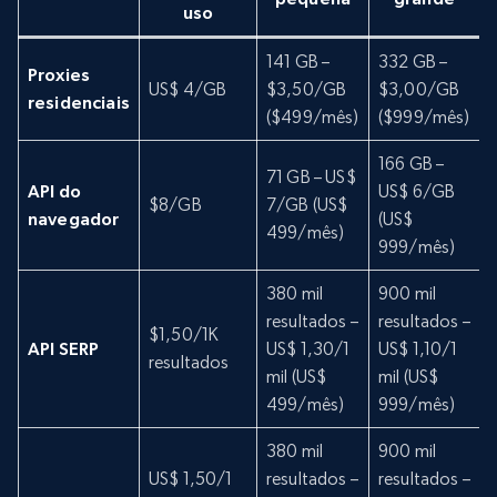
uso
141 GB –
332 GB –
Proxies
US$ 4/GB
$3,50/GB
$3,00/GB
residenciais
($499/mês)
($999/mês)
166 GB –
71 GB – US$
API do
US$ 6/GB
$8/GB
7/GB (US$
navegador
(US$
499/mês)
999/mês)
380 mil
900 mil
resultados –
resultados –
r
$1,50/1K
API SERP
US$ 1,30/1
US$ 1,10/1
resultados
mil (US$
mil (US$
m
499/mês)
999/mês)
380 mil
900 mil
US$ 1,50/1
resultados –
resultados –
r