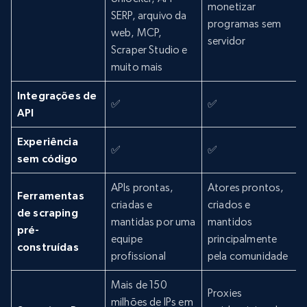
monetizar
SERP, arquivo da
programas sem
web, MCP,
servidor
Scraper Studio e
muito mais
Integrações de
✅
✅
API
Experiência
✅
✅
sem código
APIs prontas,
Atores prontos,
Ferramentas
criadas e
criados e
de scraping
mantidas por uma
mantidos
pré-
equipe
principalmente
construídas
profissional
pela comunidade
Mais de 150
Proxies
milhões de IPs em