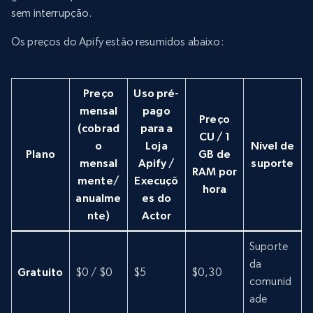
sem interrupção.
Os preços do Apify estão resumidos abaixo:
Preço
Uso pré-
mensal
pago
Preço
(cobrad
para a
CU / 1
o
Loja
Nível de
Plano
GB de
mensal
Apify /
suporte
RAM por
mente/
Execuçõ
hora
anualme
es do
nte)
Actor
Suporte
da
Gratuito
$0 / $0
$5
$0,30
comunid
ade