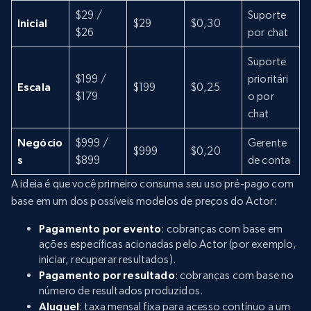
$29 /
Suporte
Inicial
$29
$0,30
$26
por chat
Suporte
$199 /
prioritári
Escala
$199
$0,25
$179
o por
chat
Negócio
$999 /
Gerente
$999
$0,20
s
$899
de conta
A ideia é que você primeiro consuma seu uso pré-pago com
base em um dos possíveis modelos de preços do Actor:
Pagamento por evento
: cobranças com base em
ações específicas acionadas pelo Actor (por exemplo,
iniciar, recuperar resultados).
Pagamento por resultado
: cobranças com base no
número de resultados produzidos.
Aluguel
: taxa mensal fixa para acesso contínuo a um