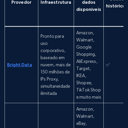
Provedor
Infraestrutura
dados
históricos
disponíveis
Amazon,
Pronto para
Walmart,
uso
Google
corporativo,
Shopping,
baseado em
AliExpress,
Bright Data
nuvem, mais de
✅
Target,
150 milhões de
IKEA,
IPs Proxy,
Shopee,
simultaneidade
TikTok Shop
ilimitada
e muito mais
Amazon,
Walmart,
eBay,