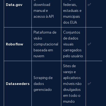
Data.gov
download
federais,
✅
manual e
estaduais e
acesso à API
municipais
dos EUA
Plataforma de
Conjuntos
visão
de dados
Roboflow
computacional
visuais
✅
baseada em
carregados
nuvem
pelo usuário
Sites de
varejo e
Scraping de
aplicativos
Dataseeders
dados
móveis não
✅
gerenciado
divulgados
em todo o
mundo