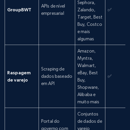
Sephora,
APIs de nível
GroupBWT
Zalando,
✅
empresarial
Target, Best
Buy, Costco
e mais
algumas
Amazon,
Myntra,
Walmart,
Scraping de
Raspagem
eBay, Best
dados baseado
✅
de varejo
Buy,
em API
Shopware,
Alibaba e
muito mais
Conjuntos
Portal do
de dados de
governo com
varejo