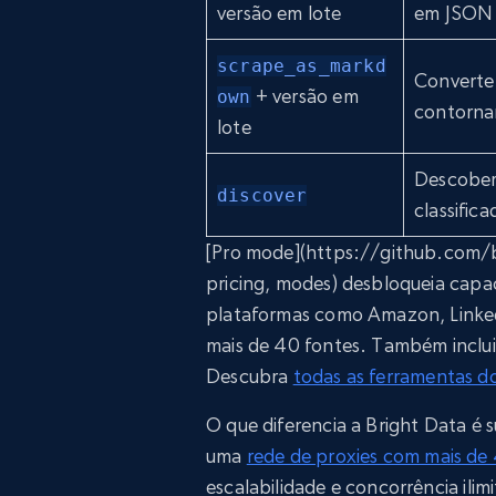
versão em lote
em JSON 
scrape_as_markd
Converte
+ versão em
own
contorna
lote
Descobert
discover
classifica
[Pro mode](https://github.com/
pricing, modes) desbloqueia capa
plataformas como Amazon, Linked
mais de 40 fontes. Também inclu
Descubra
todas as ferramentas 
O que diferencia a Bright Data é s
uma
rede de proxies com mais de 
escalabilidade e concorrência ili