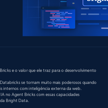
LinkedIn
Comércio eletrônico
o de
mídias sociais
Imobiliária
gem
Vídeos
Data Firehose
Real-time web data, delivered as it’s
Proxies de
rtir de
Começa a partir de
collected
B
$0.9/IP
datacenter
rtir de
Proxies ISP
eer
Mais de 700.000 proxies residenciais
estáticos totalmente compatíveis
de
ricks e o valor que ele traz para o desenvolvimento
 Databricks se tornam muito mais poderosos quando
 internos com inteligência externa da web.
IA no Agent Bricks com essas capacidades
a Bright Data.