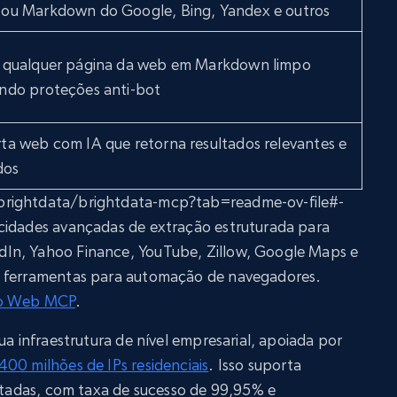
ou Markdown do Google, Bing, Yandex e outros
 qualquer página da web em Markdown limpo
ndo proteções anti-bot
a web com IA que retorna resultados relevantes e
dos
brightdata/brightdata-mcp?tab=readme-ov-file#-
cidades avançadas de extração estruturada para
In, Yahoo Finance, YouTube, Zillow, Google Maps e
i ferramentas para automação de navegadores.
do Web MCP
.
ua infraestrutura de nível empresarial, apoiada por
400 milhões de IPs residenciais
. Isso suporta
mitadas, com taxa de sucesso de 99,95% e