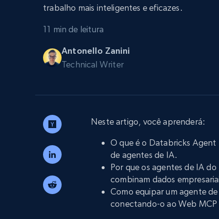
trabalho mais inteligentes e eficazes.
Escale os navegadores para extraçã
INFRAESTRUTURA PROXY
dados com desbloqueio e hospeda
integrados
11 min de leitura
Proxies residenciais
Começa a pa
$5
$2.5/G
50% OFF
Antonello Zanini
Começa a pa
Technical Writer
Proxies ISP
INFRAESTRUTURA PROXY
$1.3/IP
Proxies residenciais
50% OFF
400M+ IPs globais de dispositivos p
reais
Neste artigo, você aprenderá:
Proxies de datacenter
Proxies confiáveis e de alta velocida
O que é o Databricks Agent B
para extração eficiente de dados
de agentes de IA.
Por que os agentes de IA do
combinam dados empresariais
Como equipar um agente de 
conectando-o ao Web MCP d