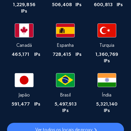
1,229,856
506,408
IPs
600,813
IPs
IPs
Canadá
Espanha
Turquia
465,171
IPs
728,415
IPs
1,360,769
IPs
Japão
Brasil
Índia
591,477
IPs
5,497,913
5,321,140
IPs
IPs
Ver todos os locais de proxy