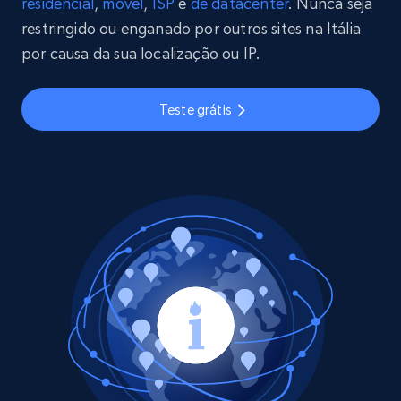
residencial
,
móvel
,
ISP
e
de datacenter
. Nunca seja
restringido ou enganado por outros sites na Itália
por causa da sua localização ou IP.
Teste grátis