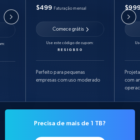
$499
$99
Faturação mensal
Comece grátis
Use este código de cupom:
Us
om:
RESIGB50
Perfeito para pequenas
Projet
empresas com uso moderado
com am
operac
Precisa de mais de 1 TB?