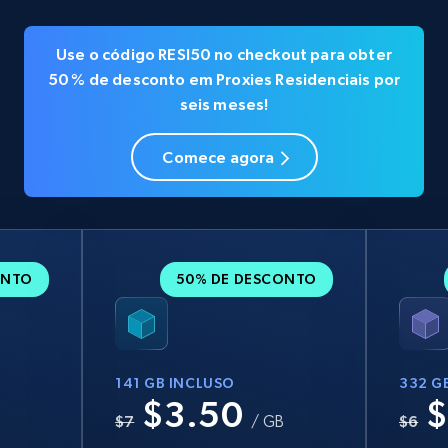
Use o código RESI50 no checkout para obter
50 % de desconto em Proxies Residenciais por
seis meses!
Comece agora
ONTO
50% DE DESCONTO
141 GB INCLUSO
332 G
$3.50
$
B
$7
/ GB
$6