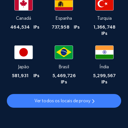
Canadá
Espanha
Turquia
464,534
IPs
737,958
IPs
1,366,748
IPs
Japão
Brasil
Índia
581,931
IPs
5,469,726
5,299,567
IPs
IPs
Ver todos os locais de proxy