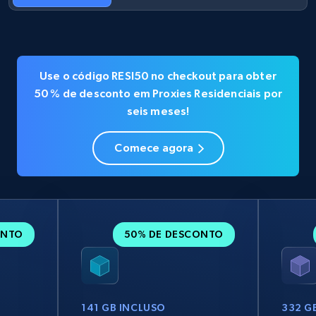
Use o código RESI50 no checkout para obter
50 % de desconto em Proxies Residenciais por
seis meses!
Comece agora
ONTO
50% DE DESCONTO
141 GB INCLUSO
332 G