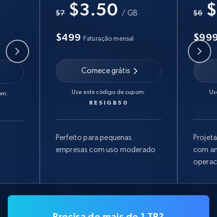
$3.50
$
B
$7
/ GB
$6
$499
$99
Faturação mensal
Comece grátis
Use este código de cupom:
Us
om:
RESIGB50
Perfeito para pequenas
Projet
empresas com uso moderado
com am
operac
Precisa de mais de 1 TB?