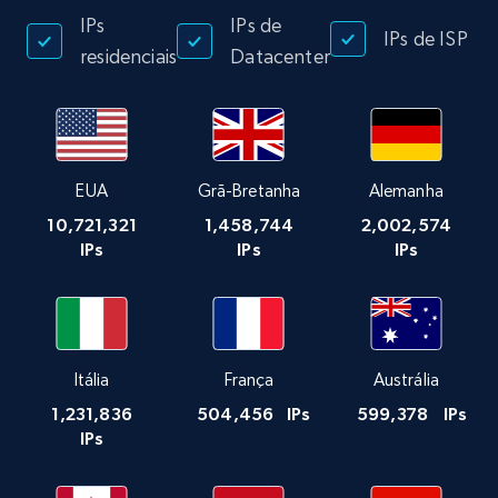
IPs
IPs de
IPs de ISP
residenciais
Datacenter
EUA
Grã-Bretanha
Alemanha
10,721,321
1,458,744
2,002,574
IPs
IPs
IPs
Itália
França
Austrália
1,231,836
504,456
IPs
599,378
IPs
IPs