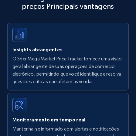
preços Principais vantagens
Title, Seller name, Brand, Description, Initial
price, Currency, Availability, Reviews count, and
more.
35.3K+
5.7K+
Comece agora
Insights abrangentes
O Sber Mega Market Price Tracker fornece uma visão
Amazon products - find products by using
geral abrangente de suas operações de comércio
upc numbers
eletrônico, permitindo que você identifique e resolva
questões críticas que afetam as vendas.
Title, Seller name, Brand, Description, Initial
price, Currency, Availability, Reviews count, and
more.
35.3K+
5.7K+
Comece agora
Monitoramento em tempo real
Mantenha-se informado com alertas e notificações