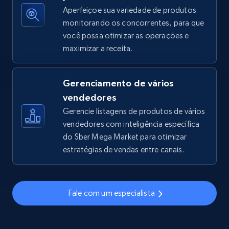
Aperfeiçoe sua variedade de produtos
monitorando os concorrentes, para que
você possa otimizar as operações e
TikTok Shop - discover records by shop url
maximizar a receita.
URL, Title, Available, Description, Currency, Initial
price, Final price, Discount percent, and more.
Gerenciamento de vários
5.4K+
668+
Comece agora
vendedores
Gerencie listagens de produtos de vários
vendedores com inteligência específica
do Sber Mega Market para otimizar
Amazon sellers info
estratégias de vendas entre canais.
Seller id, URL, Seller name, Description, Detailed
info, Stars, Feedbacks, Return policy, and more.
Fale com um especialista
2.5K+
378+
Comece agora