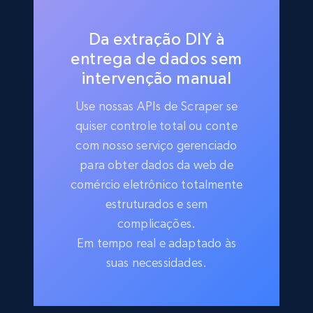
Da extração DIY à
entrega de dados sem
intervenção manual
Use nossas APIs de Scraper se
quiser controle total ou conte
com nosso serviço gerenciado
para obter dados da web de
comércio eletrônico totalmente
estruturados e sem
complicações.
Em tempo real e adaptado às
suas necessidades.