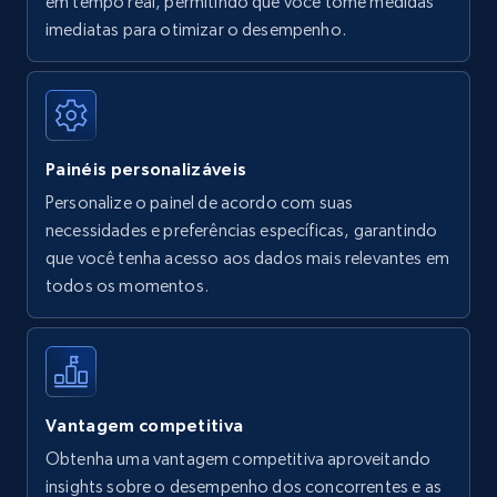
em tempo real, permitindo que você tome medidas
Amazon Reviews
imediatas para otimizar o desempenho.
URL, Product name, Product rating, Product
rating object, Product rating max, Rating,
Author name, Asin, and more.
Painéis personalizáveis
7.4K+
871+
Comece agora
Personalize o painel de acordo com suas
necessidades e preferências específicas, garantindo
que você tenha acesso aos dados mais relevantes em
Walmart - products
todos os momentos.
URL, Final price, Sku, Currency, Gtin,
Specifications, Image urls, Top reviews, and
more.
5.6K+
876+
Comece agora
Vantagem competitiva
Obtenha uma vantagem competitiva aproveitando
insights sobre o desempenho dos concorrentes e as