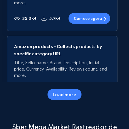
more.
35.3K+
5.7K+
Comece agora
Amazon products - Collects products by
specific category URL
Title, Seller name, Brand, Description, Initial
price, Currency, Availability, Reviews count, and
more.
35.3K+
5.7K+
Comece agora
Load more
Amazon products - Collects products by
Sber Mega Market Rastreador de
specific keywords