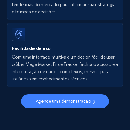
tendências do mercado para informar sua estratégia
Walmart - products - Find new products by
e tomada de decisões.
using specific category URL
URL, Final price, Sku, Currency, Gtin,
Specifications, Image urls, Top reviews, and
more.
Facilidade de uso
5.6K+
876+
Comece agora
Com uma interface intuitiva e um design fácil de usar,
o Sber Mega Market Price Tracker facilita o acesso e a
interpretação de dados complexos, mesmo para
usuários sem conhecimentos técnicos.
Walmart - products - Collects products by
specific keywords
URL, Final price, Sku, Currency, Gtin,
Agende uma demonstração
Specifications, Image urls, Top reviews, and
more.
5.6K+
876+
Comece agora