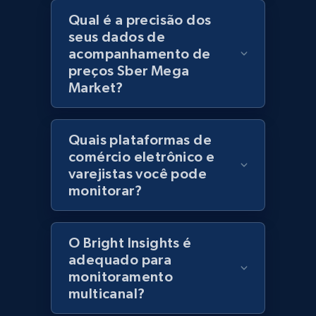
URL, Title, Rating, Reviews, Initial price, Final
Qual é a precisão dos
price, Currency, Stock, and more.
seus dados de
acompanhamento de
preços Sber Mega
991+
165+
Comece agora
Market?
Quais plataformas de
Lazada - Products - Discover products by
comércio eletrônico e
category URL or brand URL
varejistas você pode
URL, Title, Rating, Reviews, Initial price, Final
monitorar?
price, Currency, Stock, and more.
991+
165+
Comece agora
O Bright Insights é
adequado para
monitoramento
multicanal?
Lazada - Products - Discover products by