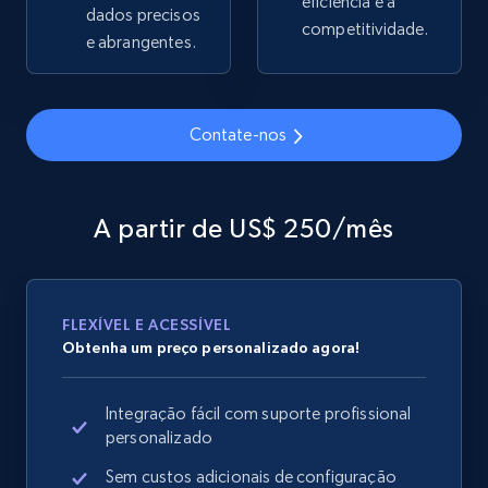
eficiência e a
dados precisos
competitividade.
e abrangentes.
Google Shopping
URL, Product id, Title, Product description,
Contate-nos
Rating, Reviews count, Images, Variations, and
more.
A partir de US$ 250/mês
2.4K+
200+
Comece agora
FLEXÍVEL E ACESSÍVEL
Google Shopping - collects products from
Obtenha um preço personalizado agora!
web using keywords
URL, Product id, Title, Product description,
Integração fácil com suporte profissional
Rating, Reviews count, Images, Variations, and
personalizado
more.
Sem custos adicionais de configuração