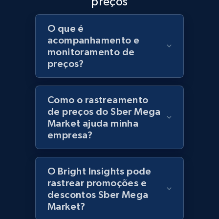
preços
URL, Product id, Title, Product description,
Rating, Reviews count, Initial price, Discount,
O que é
and more.
acompanhamento e
monitoramento de
1.3K+
175+
Comece agora
preços?
Como o rastreamento
Zara - Products
de preços do Sber Mega
Market ajuda minha
Category id, Product id, Product name, Price,
Currency, Colour code, Colour, Description, and
empresa?
more.
O Bright Insights pode
1.2K+
208+
Comece agora
rastrear promoções e
descontos Sber Mega
Market?
Zara - Products - discovery by category url