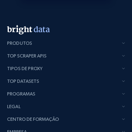
seller URL
URL, Title, Rating, Reviews, Initial price, Final
price, Currency, Stock, and more.
991+
165+
Comece agora
PRODUTOS
TOP SCRAPER APIS
Lazada - Products - Discover products by
TIPOS DE PROXY
brand URL
URL, Title, Rating, Reviews, Initial price, Final
TOP DATASETS
price, Currency, Stock, and more.
PROGRAMAS
991+
165+
Comece agora
LEGAL
CENTRO DE FORMAÇÃO
Lowes.com
EMPRESA