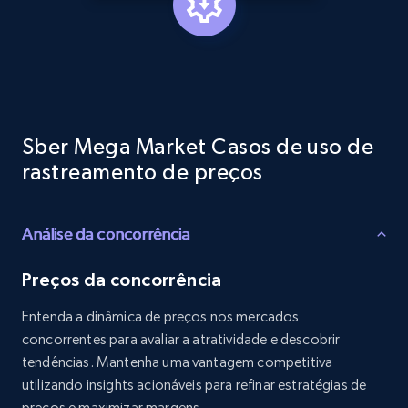
Reviews count shop, Reviews count item, Initial
price, and more.
1.9K+
323+
Comece agora
Sber Mega Market Casos de uso de
Etsy - Collects data from shop's URL
rastreamento de preços
URL, Product id, Listing inventory id, Title, Rating,
Reviews count shop, Reviews count item, Initial
price, and more.
Análise da concorrência
Preços da concorrência
1.9K+
323+
Comece agora
Entenda a dinâmica de preços nos mercados
concorrentes para avaliar a atratividade e descobrir
tendências. Mantenha uma vantagem competitiva
Amazon products search
utilizando insights acionáveis para refinar estratégias de
Asin, URL, Name, Sponsored, Initial price, Final
preços e maximizar margens.