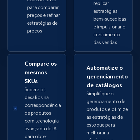
replicar
para comparar
estratégias
preços e refinar
bem-sucedidas
eBay - Collect products from shops on eBay
estratégias de
e impulsionar o
preços.
URL, Product id, Title, Seller name, Seller rating,
crescimento
Seller reviews, Breadcrumbs, Root category, and
das vendas.
more.
Compare os
2.5K+
359+
Comece agora
Automatize o
mesmos
gerenciamento
SKUs
de catálogos
Supere os
Simplifique o
eBay - Collect records by category
desafios na
gerenciamento de
URL, Product id, Title, Seller name, Seller rating,
correspondência
produtos e otimize
Seller reviews, Breadcrumbs, Root category, and
de produtos
as estratégias de
more.
com tecnologia
estoque para
avançada de IA
melhorar a
2.5K+
359+
Comece agora
para obter