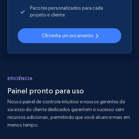
2.4K+
200+
Comece agora
Pacotes personalizados para cada
projeto e cliente
Home Depot US
Obtenha um orçamento
URL, Domain, Country code, Model number,
Sku, Product id, Product name, Manufacturer,
and more.
2.1K+
355+
Comece agora
EFICIÊNCIA
Painel pronto para uso
Nosso painel de controle intuitivo e nossos gerentes de
Home Depot US - Gather data on products
sucesso do cliente dedicados garantem o sucesso sem
using specified keywords
recursos adicionais, permitindo que você alcance mais em
URL, Domain, Country code, Model number,
menos tempo.
Sku, Product id, Product name, Manufacturer,
and more.