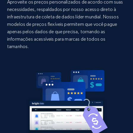
URL, Domain, Country code, Model number,
Aproveite os preços personalizados de acordo com suas
Sku, Product id, Product name, Manufacturer,
necessidades, respaldados por nosso acesso direto à
and more.
infraestrutura de coleta de dados líder mundial. Nossos
modelos de preços flexíveis permitem que você pague
2.1K+
355+
Comece agora
apenas pelos dados de que precisa, tornando as
informações acessíveis para marcas de todos os
tamanhos.
Home Depot US - Discovery products by
specific category URL
URL, Domain, Country code, Model number,
Sku, Product id, Product name, Manufacturer,
and more.
2.1K+
355+
Comece agora