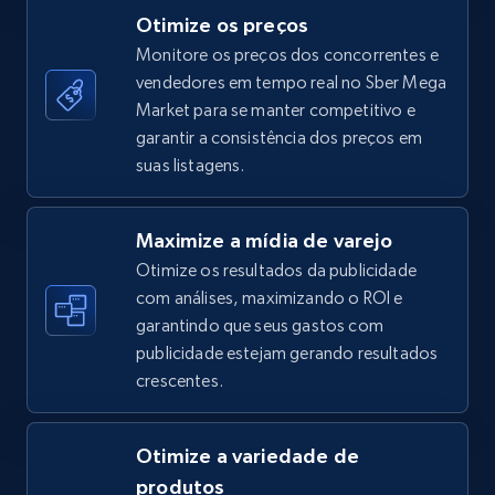
Otimize os preços
Monitore os preços dos concorrentes e
vendedores em tempo real no Sber Mega
TikTok Shop - category
Market para se manter competitivo e
URL, Title, Available, Description, Currency, Initial
garantir a consistência dos preços em
price, Final price, Discount percent, and more.
suas listagens.
5.4K+
668+
Comece agora
Maximize a mídia de varejo
Otimize os resultados da publicidade
com análises, maximizando o ROI e
garantindo que seus gastos com
TikTok Shop - Collect TikTok shop products
publicidade estejam gerando resultados
by keywords search
crescentes.
URL, Title, Available, Description, Currency, Initial
price, Final price, Discount percent, and more.
Otimize a variedade de
5.4K+
668+
Comece agora
produtos