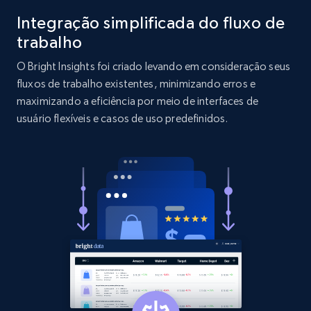
Integração simplificada do fluxo de
2.1K+
375+
Comece agora
trabalho
O Bright Insights foi criado levando em consideração seus
fluxos de trabalho existentes, minimizando erros e
Etsy
maximizando a eficiência por meio de interfaces de
usuário flexíveis e casos de uso predefinidos.
URL, Product id, Listing inventory id, Title, Rating,
Reviews count shop, Reviews count item, Initial
price, and more.
1.9K+
323+
Comece agora
Etsy - Collect data on products using
specified keywords
URL, Product id, Listing inventory id, Title, Rating,