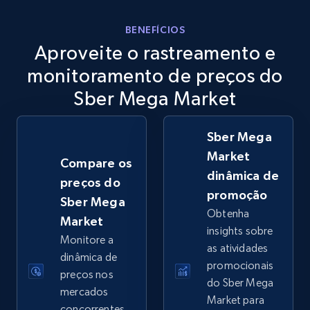
eBay
BENEFÍCIOS
Aproveite o rastreamento e
URL, Product id, Title, Seller name, Seller rating,
Seller reviews, Breadcrumbs, Root category, and
monitoramento de preços do
more.
Sber Mega Market
2.5K+
359+
Comece agora
Sber Mega
Market
Compare os
dinâmica de
preços do
eBay - Gather data on products using
promoção
Sber Mega
specified keywords
Obtenha
Market
URL, Product id, Title, Seller name, Seller rating,
insights sobre
Monitore a
Seller reviews, Breadcrumbs, Root category, and
as atividades
more.
dinâmica de
promocionais
preços nos
do Sber Mega
mercados
2.5K+
359+
Comece agora
Market para
concorrentes