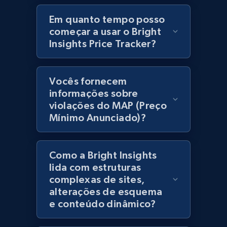
products using specified keywords
Em quanto tempo posso
URL, Product id, Title, Images, Final price,
começar a usar o Bright
Currency, Discount, Initial price, and more.
Insights Price Tracker?
1.1K+
149+
Comece agora
Vocês fornecem
informações sobre
violações do MAP (Preço
Lazada - Products
Mínimo Anunciado)?
URL, Title, Rating, Reviews, Initial price, Final
price, Currency, Stock, and more.
Como a Bright Insights
991+
165+
Comece agora
lida com estruturas
complexas de sites,
alterações de esquema
e conteúdo dinâmico?
Lazada - Products - Discover products by
keyword