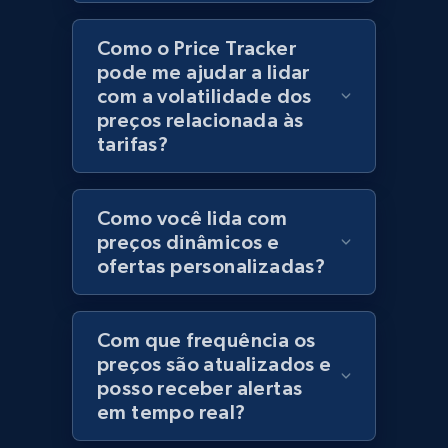
Category id, Product id, Product name, Price,
Como o Price Tracker
Currency, Colour code, Colour, Description, and
pode me ajudar a lidar
more.
com a volatilidade dos
preços relacionada às
1.2K+
208+
Comece agora
tarifas?
Como você lida com
Best Buy products
preços dinâmicos e
URL, Product id, Title, Images, Final price,
ofertas personalizadas?
Currency, Discount, Initial price, and more.
1.1K+
149+
Comece agora
Com que frequência os
preços são atualizados e
posso receber alertas
em tempo real?
Best Buy products - Collect data on