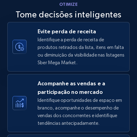
OTIMIZE
Tome decisões inteligentes
Walmart - products - Discover products by
Evite perda de receita
using sku numbers
Identifique a perda de receita de
URL, Final price, Sku, Currency, Gtin,
produtos retirados da lista, itens em falta
Specifications, Image urls, Top reviews, and
ou diminuição da visibilidade nas listagens
more.
Sber Mega Market.
5.6K+
876+
Comece agora
Acompanhe as vendas e a
participação no mercado
Identifique oportunidades de espaço em
TikTok Shop
branco, acompanhe o desempenho de
URL, Title, Available, Description, Currency, Initial
vendas dos concorrentes e identifique
price, Final price, Discount percent, and more.
tendências antecipadamente.
5.4K+
668+
Comece agora