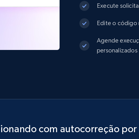
Execute solicit
Edite o código 
Agende execuçõe
personalizados
cionando com autocorreção por