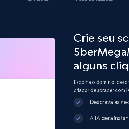
Crie seu s
SberMegaM
alguns cli
Escolha o domínio, descr
criador de scraper com 
Descreva as ne
A IA gera insta