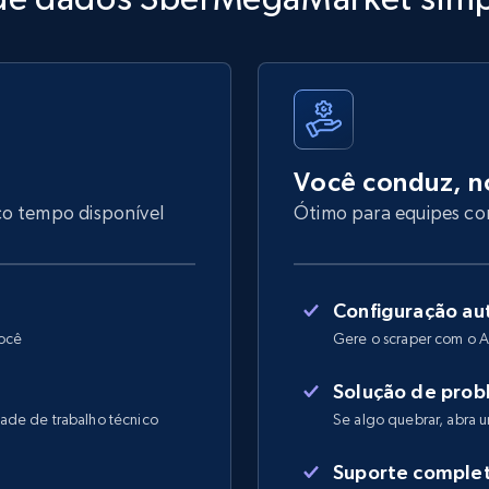
Você conduz, n
co tempo disponível
Ótimo para equipes com
Configuração au
você
Gere o scraper com o A
Solução de prob
ade de trabalho técnico
Se algo quebrar, abra
Suporte comple