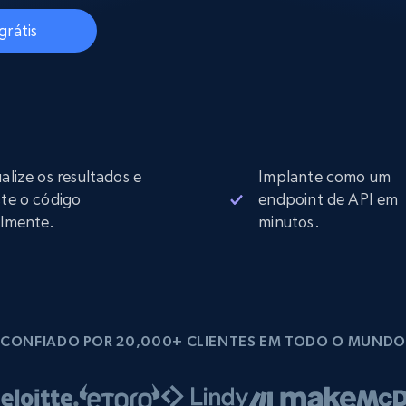
rtir de
Começa a partir de
collected
B
$0.9/IP
datacenter
grátis
rtir de
Proxies ISP
eer
Mais de 700.000 proxies residenciais
estáticos totalmente compatíveis
ualize os resultados e
Implante como um
de
ste o código
endpoint de API em
ilmente.
minutos.
CONFIADO POR 20,000+ CLIENTES EM TODO O MUNDO