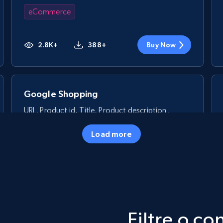
eCommerce
2.8K+
388+
Buy Now
Google Shopping
URL, Product id, Title, Product description,
Rating, Reviews count, Images, Variations, and
more.
Load more
eCommerce
2.4K+
200+
Buy Now
Filtre o c