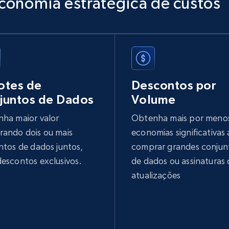
conomia estratégica de custos
Ikea - Products
Description, In stock, Color, Size, Reviews count,
Main image, Category url, Category, and more.
otes de
Descontos por
eCommerce
juntos de Dados
Volume
ha maior valor
Obtenha mais por meno
943+
151+
Buy Now
ando dois ou mais
economias significativas
ntos de dados juntos,
comprar grandes conjun
escontos exclusivos.
de dados ou assinaturas 
Sephora products
atualizações
URL, ID, Name, Sku, In stock, Regular price, Actual
price, Unit price, and more.
eCommerce