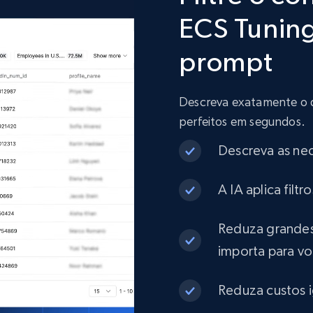
ECS Tunin
Etsy
URL, Product id, Listing inventory id, Title, Rating,
prompt
Reviews count shop, Reviews count item, Initial
price, and more.
Descreva exatamente o que
eCommerce
perfeitos em segundos.
Descreva as ne
1.9K+
323+
Buy Now
A IA aplica fil
Target
Reduza grandes
importa para v
URL, Product id, Title, Product description,
Rating, Reviews count, Initial price, Discount, and
more.
Reduza custos 