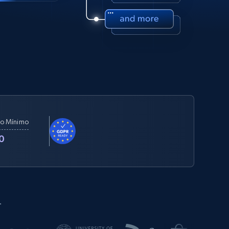
o Mínimo
0
.