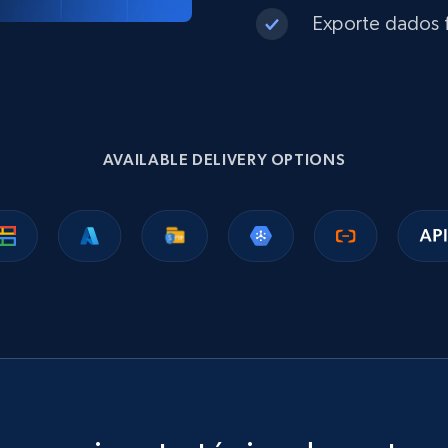
Exporte dados f
eCommerce
1.3K+
175+
Buy Now
AVAILABLE DELIVERY OPTIONS
Best Buy products
URL, Product id, Title, Images, Final price,
Currency, Discount, Initial price, and more.
eCommerce
1.1K+
149+
Buy Now