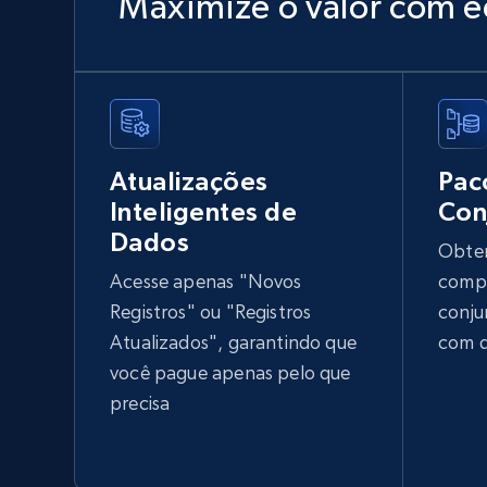
Maximize o valor com e
Lowes.com
URL, Domain, Marketplace pn, Sku, Other pn,
Model number, Gtin ean pn, Product name, and
more.
Atualizações
Pac
eCommerce
Inteligentes de
Con
Dados
Obten
991+
162+
Buy Now
Acesse apenas "Novos
compr
Registros" ou "Registros
conju
Atualizados", garantindo que
com d
Ozon.ru products
você pague apenas pelo que
URL, Sku, Breadcrumbs, Name, Rating, Review
precisa
count, Description, Image, and more.
eCommerce