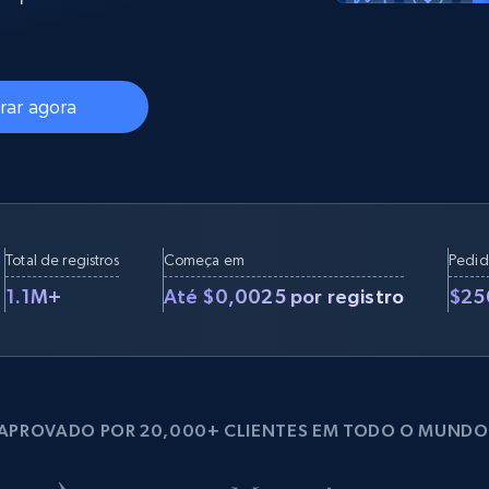
rtir de
Começa a partir de
collected
B
$0.9/IP
datacenter
rtir de
ar agora
Proxies ISP
eer
Mais de 700.000 proxies residenciais
estáticos totalmente compatíveis
de
Total de registros
Começa em
Pedid
1.1M+
Até $0,0025 por registro
$25
APROVADO POR 20,000+ CLIENTES EM TODO O MUNDO