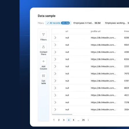
Amazon products global dataset
Title, Seller name, Brand, Description, Initial
price, Currency, Availability, Reviews count, and
more.
eCommerce
2.1K+
375+
Buy Now
Amazon products search
Asin, URL, Name, Sponsored, Initial price, Final
price, Currency, Sold, and more.