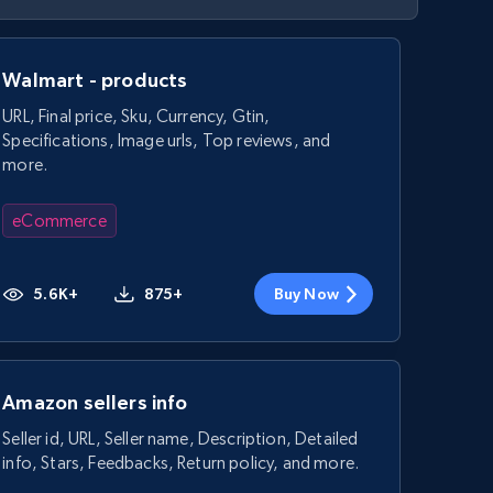
Walmart - products
URL, Final price, Sku, Currency, Gtin,
Specifications, Image urls, Top reviews, and
more.
eCommerce
5.6K+
875+
Buy Now
Amazon sellers info
Seller id, URL, Seller name, Description, Detailed
info, Stars, Feedbacks, Return policy, and more.