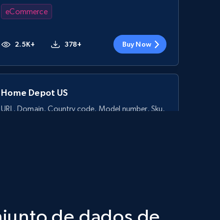
eCommerce
2.5K+
378+
Buy Now
Home Depot US
URL, Domain, Country code, Model number, Sku,
Product id, Product name, Manufacturer, and
more.
eCommerce
2.1K+
355+
Buy Now
onjunto de dados de