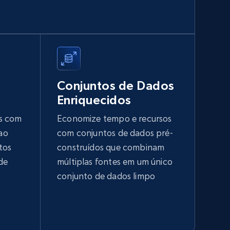
Walmart sellers info
Seller id, URL, Catalog seller id, Seller name, Seller
display name, Seller email, Seller phone, Seller
about us, and more.
Conjuntos de Dados
eCommerce
Enriquecidos
s com
Economize tempo e recursos
912+
88+
Buy Now
 ao
com conjuntos de dados pré-
tos
construídos que combinam
de
múltiplas fontes em um único
Naver products
conjunto de dados limpo
URL, Product id, Title, Original price, Final price,
Discount rate, Currency, Description, and more.
eCommerce