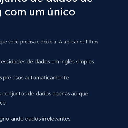
g com um único
Amazon best seller products
Title, Seller name, Brand, Description, Initial
price, Final price, Final price high, Currency, and
more.
 você precisa e deixe a IA aplicar os filtros
eCommerce
cessidades de dados em inglês simples
1.7K+
254+
Buy Now
tros precisos automaticamente
 conjuntos de dados apenas ao que
Amazon Walmart
ocê
URL, Title amazon, Seller name amazon, Brand
amazon, Description amazon, Initial price
amazon, Currency amazon, Availability amazon,
ignorando dados irrelevantes
and more.