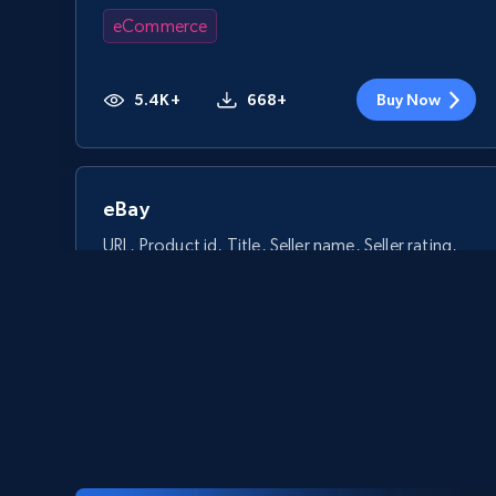
eCommerce
5.4K+
668+
Buy Now
eBay
URL, Product id, Title, Seller name, Seller rating,
Seller reviews, Breadcrumbs, Root category, and
more.
eCommerce
2.5K+
359+
Buy Now