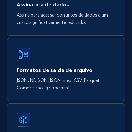
Assinatura de dados
Google Shopping products search US
Assine para acessar conjuntos de dados a um
URL, Product id, Title, Final price, Initial price,
custo significativamente reduzido.
Currency, Rating, Reviews count, and more.
eCommerce
822+
40+
Buy Now
Formatos de saída de arquivo
JSON, NDJSON, JSON Lines, CSV, Parquet.
Wayfair products
Compressão .gz opcional.
URL, Product id, Title, Rating, Reviews count,
Initial price, Discount, Final price, and more.
eCommerce