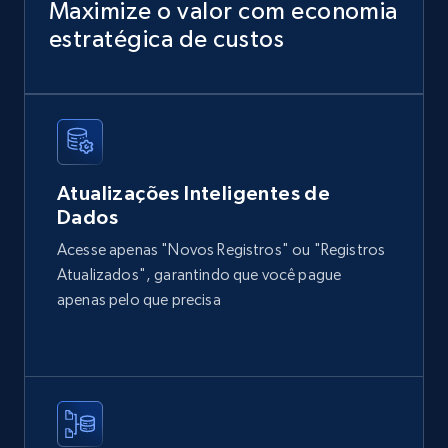
Title, Seller name, Brand, Description, Initial
Maximize o valor com economia
price, Currency, Availability, Reviews count, and
estratégica de custos
more.
eCommerce
2.1K+
375+
Buy Now
Atualizações Inteligentes de
Dados
Acesse apenas "Novos Registros" ou "Registros
Home Depot US
Atualizados", garantindo que você pague
URL, Domain, Country code, Model number,
apenas pelo que precisa
Sku, Product id, Product name, Manufacturer,
and more.
eCommerce