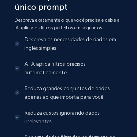
único prompt
Amazon sellers info
Seller id, URL, Seller name, Description, Detailed
Descreva exatamente o que você precisa e deixe a
info, Stars, Feedbacks, Return policy, and more.
IA aplicar os filtros perfeitos em segundos.
eCommerce
Descreva as necessidades de dados em
inglês simples
2.5K+
378+
Buy Now
A IA aplica filtros precisos
automaticamente
Reduza grandes conjuntos de dados
eBay
apenas ao que importa para você
URL, Product id, Title, Seller name, Seller rating,
Seller reviews, Breadcrumbs, Root category, and
more.
Reduza custos ignorando dados
irrelevantes
eCommerce