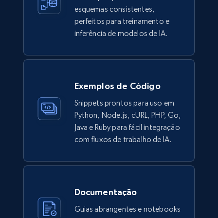
Description, In stock, Color, Size, Reviews
esquemas consistentes,
count, Main image, Category url, Category, and
perfeitos para treinamento e
more.
inferência de modelos de IA.
eCommerce
Exemplos de Código
943+
151+
Buy Now
Snippets prontos para uso em
Python, Node.js, cURL, PHP, Go,
Java e Ruby para fácil integração
Walmart sellers info
com fluxos de trabalho de IA.
Seller id, URL, Catalog seller id, Seller name, Seller
display name, Seller email, Seller phone, Seller
about us, and more.
Documentação
eCommerce
Guias abrangentes e notebooks