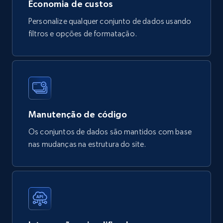
Economia de custos
Tags, Final price, Original price, and more.
Personalize qualquer conjunto de dados usando
eCommerce
filtros e opções de formatação.
747+
39+
Buy Now
Google Play Store reviews
Manutenção de código
URL, Review id, Reviewer name, Review date,
Os conjuntos de dados são mantidos com base
Review rating, Review, Found helpful, App url, and
nas mudanças na estrutura do site.
more.
eCommerce
740+
39+
Buy Now