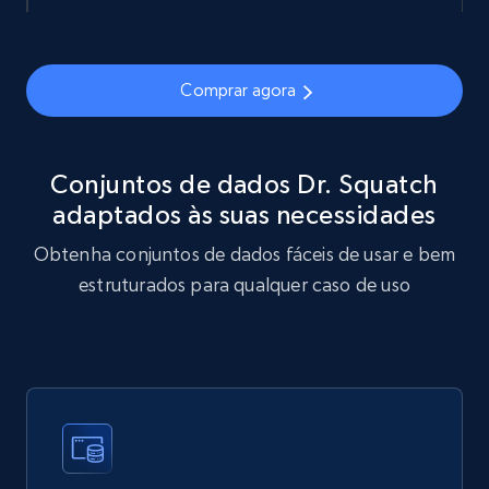
eCommerce
Comprar agora
877+
124+
Buy Now
Conjuntos de dados Dr. Squatch
adaptados às suas necessidades
Naver products
Obtenha conjuntos de dados fáceis de usar e bem
URL, Product id, Title, Original price, Final price,
Discount rate, Currency, Description, and more.
estruturados para qualquer caso de uso
eCommerce
838+
46+
Buy Now