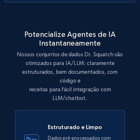
eCommerce
991+
162+
Buy Now
Potencialize Agentes de IA
Instantaneamente
Lazada - Products
Nossos conjuntos de dados Dr. Squatch são
URL, Title, Rating, Reviews, Initial price, Final
otimizados para IA/LLM: claramente
price, Currency, Stock, and more.
estruturados, bem documentados, com
código e
eCommerce
receitas para fácil integração com
LLM/chatbot.
988+
160+
Buy Now
Estruturado e Limpo
Ikea - Products
Dados pré-processados com