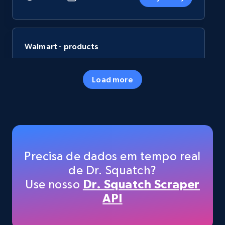
Walmart - products
URL, Final price, Sku, Currency, Gtin,
Specifications, Image urls, Top reviews, and
Load more
more.
eCommerce
5.6K+
875+
Buy Now
Precisa de dados em tempo real
de Dr. Squatch?
Use nosso
Dr. Squatch Scraper
TikTok Shop
API
URL, Title, Available, Description, Currency, Initial
price, Final price, Discount percent, and more.