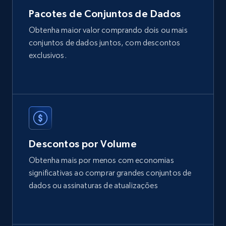
2.1K+
353+
Buy Now
Pacotes de Conjuntos de Dados
Obtenha maior valor comprando dois ou mais
conjuntos de dados juntos, com descontos
Etsy
exclusivos.
URL, Product id, Listing inventory id, Title, Rating,
Reviews count shop, Reviews count item, Initial
price, and more.
eCommerce
Descontos por Volume
1.9K+
322+
Buy Now
Obtenha mais por menos com economias
significativas ao comprar grandes conjuntos de
dados ou assinaturas de atualizações
Amazon best seller products
Title, Seller name, Brand, Description, Initial