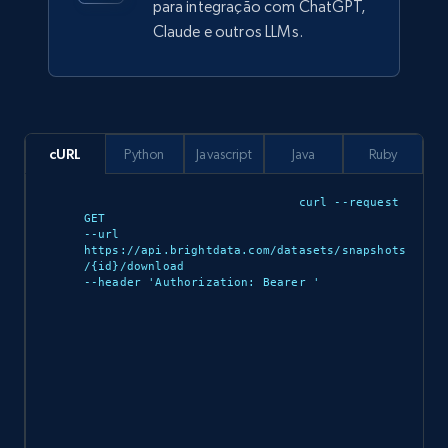
para integração com ChatGPT,
912+
88+
Buy Now
Claude e outros LLMs.
Ozon.ru products
URL, Sku, Breadcrumbs, Name, Rating, Review
cURL
Python
Javascript
Java
Ruby
count, Description, Image, and more.
curl --request 
eCommerce
GET 

--url 
https://api.brightdata.com/datasets/snapshots
/{id}/download 

--header 'Authorization: Bearer 
'

897+
114+
Buy Now
Sephora products
URL, ID, Name, Sku, In stock, Regular price,
Actual price, Unit price, and more.