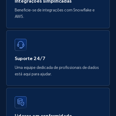
Integrações simplificadas
Beneficie-se de integrações com Snowflake e
AWS.
Mouser - Products
Product url, Category url, Mouser part num, Mfr
part number, Manufacturer, Image, Image high,
Manufacturer url, and more.
eCommerce
Suporte 24/7
717+
91+
Buy Now
Uma equipe dedicada de profissionais de dados
está aqui para ajudar.
Líderes em conformidade