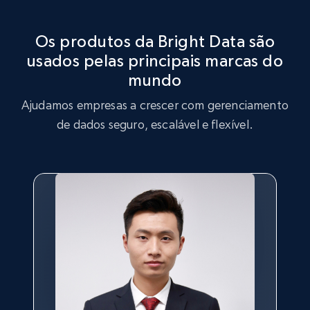
tendência entre os consumidores.
Aproveite o conjunto de dados Dr. Squatch para realizar
análises de estratégia de mercado, identificando
Os produtos da Bright Data são
tendências principais e preferências dos clientes.
usados pelas principais marcas do
Comprar agora
mundo
Comprar agora
Ajudamos empresas a crescer com gerenciamento
de dados seguro, escalável e flexível.