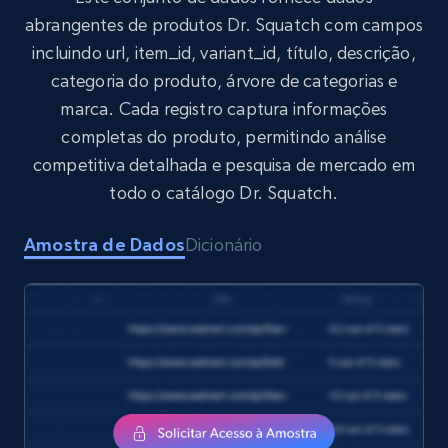
abrangentes de produtos Dr. Squatch com campos
incluindo url, item_id, variant_id, título, descrição,
Target
categoria do produto, árvore de categorias e
URL, Product id, Title, Product description,
marca. Cada registro captura informações
Rating, Reviews count, Initial price, Discount,
and more.
completas do produto, permitindo análise
competitiva detalhada e pesquisa de mercado em
eCommerce
todo o catálogo Dr. Squatch.
Amostra de Dados
Dicionário
1.3K+
175+
Buy Now
Amazon Walmart
URL, Title amazon, Seller name amazon, Brand
amazon, Description amazon, Initial price
amazon, Currency amazon, Availability amazon,
and more.