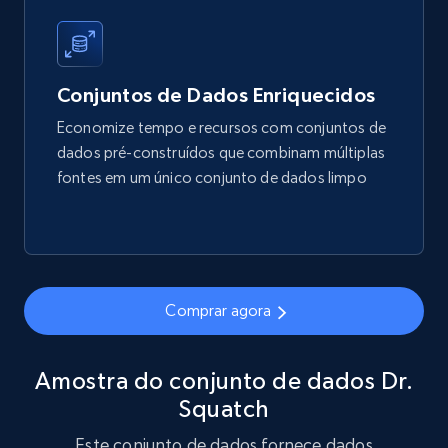
price, Final price, Final price high, Currency, and
more.
eCommerce
Conjuntos de Dados Enriquecidos
Economize tempo e recursos com conjuntos de
1.7K+
254+
Buy Now
dados pré-construídos que combinam múltiplas
fontes em um único conjunto de dados limpo
Amazon products search
Asin, URL, Name, Sponsored, Initial price, Final
price, Currency, Sold, and more.
Comprar agora
eCommerce
Amostra do conjunto de dados Dr.
Squatch
1.6K+
181+
Buy Now
Este conjunto de dados fornece dados