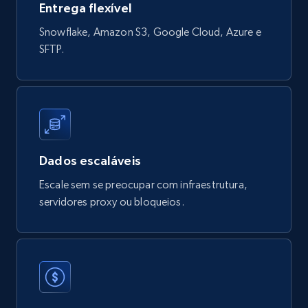
Entrega flexível
821+
80+
Buy Now
Snowflake, Amazon S3, Google Cloud, Azure e
SFTP.
Digikey - Products
Product url, Category url, Part number,
Description, Manufacturer, Manufacturer url,
Datasheet url, Rohs compliant, and more.
Dados escaláveis
eCommerce
Escale sem se preocupar com infraestrutura,
servidores proxy ou bloqueios.
775+
80+
Buy Now
mercadolivre.com.br products
URL, Product id, Title, Breadcrumbs, Category,