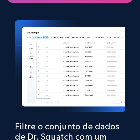
eCommerce
5.4K+
667+
Buy Now
Shein- Products
Product name, Description, Initial price, Final
price, Currency, In stock, Color, Size, and more.
eCommerce
2.8K+
388+
Buy Now
Filtre o conjunto de dados
de Dr. Squatch com um