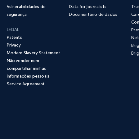
Vulnerabilidades de
Data for Journalists
Tru
segurança
Documentário de dados
Car
Con
LEGAL
Pres
Patents
Net
Privacy
Bri
Modern Slavery Statement
Brig
Não vender nem
compartilhar minhas
informações pessoais
Service Agreement