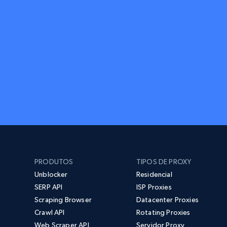
PRODUTOS
TIPOS DE PROXY
Unblocker
Residencial
SERP API
ISP Proxies
Scraping Browser
Datacenter Proxies
Crawl API
Rotating Proxies
Web Scraper API
Servidor Proxy