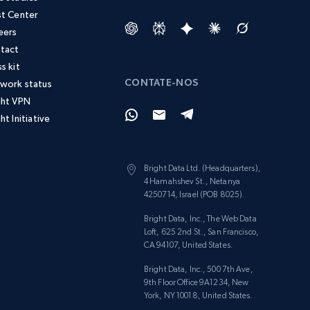
st Center
eers
tact
s kit
CONTATE-NOS
work status
ght VPN
ht Initiative
Bright Data Ltd. (Headquarters),
4 Hamahshev St., Netanya
4250714, Israel (POB 8025).
Bright Data, Inc., The Web Data
Loft, 625 2nd St., San Francisco,
CA 94107, United States.
Bright Data, Inc., 500 7th Ave,
9th Floor Office 9A1234, New
York, NY 10018, United States.