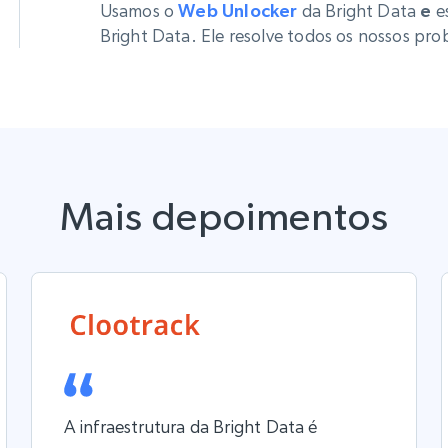
rtir de
Começa a partir de
Usamos o
Web Unlocker
da Bright Data
e
e
collected
B
$0.9/IP
datacenter
Bright Data. Ele resolve todos os nossos pro
rtir de
Proxies ISP
eer
Mais de 700.000 proxies residenciais
estáticos totalmente compatíveis
Mais depoimentos
de
A infraestrutura da Bright Data é