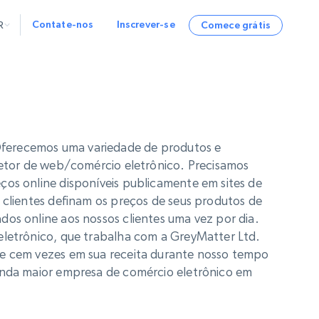
Contate-nos
Inscrever-se
R
Comece grátis
DOS
OS E ANÁLISES
CURSOS
EMPRESA
Startup Program
Retail Intelligence
Começa a partir de
NEW
Insights sobre Varejo
$2000/mo
Acesse insights de e‑commerce em
tempo real e recomendações orientadas
Programa de Parceria
Demo Agents
Oferecemos uma variedade de produtos e
por IA
Managed Data
Começa a partir de
$1500/mo
Acquisition
 setor de web/comércio eletrônico. Precisamos
Central de Confiança
Serviços de Dados Gerenciados
Integrations
ços online disponíveis publicamente em sites de
Aquisição de dados personalizada para
empresas
 clientes definam os preços de seus produtos de
SDK Bright
os online aos nossos clientes uma vez por dia.
Deep Lookup
BETA
Bright Initiative
eletrônico, que trabalha com a GreyMatter Ltd.
Consultas complexas em
dados web
de cem vezes em sua receita durante nosso tempo
unda maior empresa de comércio eletrônico em