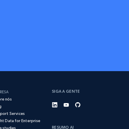
SIGA A GENTE
RESA
re nós
g
port Services
ght Data for Enterprise
RESUMO AI
e studies