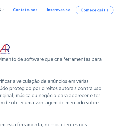
Contate-nos
Inscrever-se
R
Comece grátis
DOS
OS E ANÁLISES
CURSOS
EMPRESA
Startup Program
Retail Intelligence
Começa a partir de
NEW
Insights sobre Varejo
$2000/mo
Acesse insights de e‑commerce em
tempo real e recomendações orientadas
Programa de Parceria
Demo Agents
imento de software que cria ferramentas para
por IA
Managed Data
Começa a partir de
$1500/mo
Acquisition
Central de Confiança
Serviços de Dados Gerenciados
Integrations
Aquisição de dados personalizada para
empresas
SDK Bright
ificar a veiculação de anúncios em várias
údo protegido por direitos autorais contra uso
Deep Lookup
BETA
Bright Initiative
iginal, música ou negócio para aparecer e ter
Consultas complexas em
dados web
a fim de obter uma vantagem de mercado sobre
Com essa ferramenta, nossos clientes nos