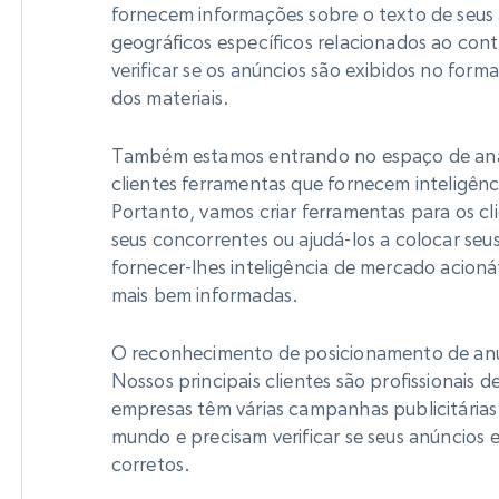
rtir de
Começa a partir de
collected
fornecem informações sobre o texto de seus 
B
$0.9/IP
datacenter
geográficos específicos relacionados ao con
rtir de
verificar se os anúncios são exibidos no for
dos materiais.
Proxies ISP
Também estamos entrando no espaço de anál
eer
Mais de 700.000 proxies residenciais
estáticos totalmente compatíveis
clientes ferramentas que fornecem inteligênc
Portanto, vamos criar ferramentas para os cl
de
seus concorrentes ou ajudá-los a colocar seu
fornecer-lhes inteligência de mercado acion
mais bem informadas.
O reconhecimento de posicionamento de anún
Nossos principais clientes são profissionais 
empresas têm várias campanhas publicitári
mundo e precisam verificar se seus anúncios 
corretos.