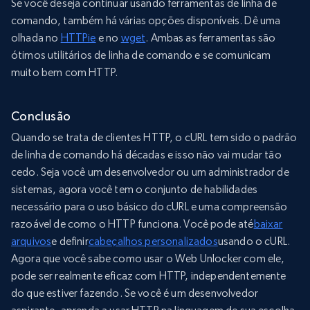
Se você deseja continuar usando ferramentas de linha de
comando, também há várias opções disponíveis. Dê uma
olhada no
HTTPie
e no
wget
. Ambas as ferramentas são
ótimos utilitários de linha de comando e se comunicam
muito bem com HTTP.
Conclusão
Quando se trata de clientes HTTP, o cURL tem sido o padrão
de linha de comando há décadas e isso não vai mudar tão
cedo. Seja você um desenvolvedor ou um administrador de
sistemas, agora você tem o conjunto de habilidades
necessário para o uso básico do cURL e uma compreensão
razoável de como o HTTP funciona. Você pode até
baixar
arquivos
e definir
cabeçalhos personalizados
usando o cURL.
Agora que você sabe como usar o Web Unlocker com ele,
pode ser realmente eficaz com HTTP, independentemente
do que estiver fazendo. Se você é um desenvolvedor