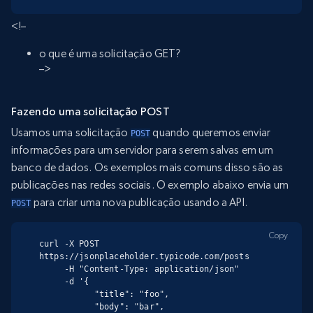
<!–
o que é uma solicitação GET?
–>
Fazendo uma solicitação POST
Usamos uma solicitação
quando queremos enviar
POST
informações para um servidor para serem salvas em um
banco de dados. Os exemplos mais comuns disso são as
publicações nas redes sociais. O exemplo abaixo envia um
para criar uma nova publicação usando a API.
POST
Copy
curl -X POST 
https://jsonplaceholder.typicode.com/posts

     -H "Content-Type: application/json"

     -d '{

           "title": "foo",

           "body": "bar",
