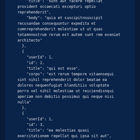
    "title": "sunt aut facere repellat 
provident occaecati excepturi optio 
reprehenderit",

    "body": "quia et suscipitnsuscipit 
recusandae consequuntur expedita et 
cumnreprehenderit molestiae ut ut quas 
totamnnostrum rerum est autem sunt rem eveniet 
architecto"

  },

  {

    "userId": 1,

    "id": 2,

    "title": "qui est esse",

    "corpo": "est rerum tempore vitaensequi 
sint nihil reprehenderit dolor beatae ea 
dolores nequenfugiat blanditiis voluptate 
porro vel nihil molestiae ut reiciendisnqui 
aperiam non debitis possimus qui neque nisi 
nulla"

  },

  {

    "userId": 1,

    "id": 3,

    "title": "ea molestias quasi 
exercitationem repellat qui ipsa sit aut",
