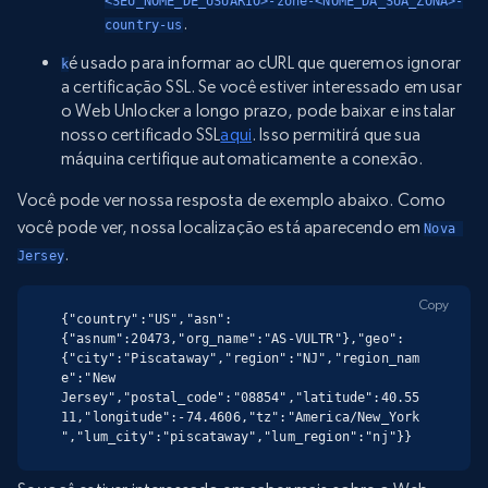
<SEU_NOME_DE_USUÁRIO>-zone-<NOME_DA_SUA_ZONA>-
.
country-us
é usado para informar ao cURL que queremos ignorar
k
a certificação SSL. Se você estiver interessado em usar
o Web Unlocker a longo prazo, pode baixar e instalar
nosso certificado SSL
aqui
. Isso permitirá que sua
máquina certifique automaticamente a conexão.
Você pode ver nossa resposta de exemplo abaixo. Como
você pode ver, nossa localização está aparecendo em
Nova 
.
Jersey
Copy
{"country":"US","asn":
{"asnum":20473,"org_name":"AS-VULTR"},"geo":
{"city":"Piscataway","region":"NJ","region_nam
e":"New 
Jersey","postal_code":"08854","latitude":40.55
11,"longitude":-74.4606,"tz":"America/New_York
","lum_city":"piscataway","lum_region":"nj"}}