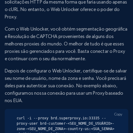
solicitações HTTP da mesma forma que faria usando apenas
o cURL. No entanto, o Web Unlocker oferece o poder do
Proxy.
Com o Web Unlocker, você obtém segmentação geográfica
e Resolução de CAPTCHA provenientes de alguns dos
melhores proxies do mundo. O melhor de tudo é que esses
proxies são gerenciados para você. Basta conectar o Proxy
e continuar com o seu dia normalmente.
Depois de configurar o Web Unlocker, certifique-se de salvar
seu nome de usuário, nome da zona e senha. Você precisará
deles para autenticar sua conexão. No exemplo abaixo,
configuramos nossa conexão para usar um Proxy baseado
nos EUA.
Copy
curl -i --proxy brd.superproxy.io:33335 --
proxy-user brd-customer-<SEU_NOME_DE_USUÁRIO>-
zone-<SEU_NOME_DE_ZONA>-country-us:<SUA_SENHA> 