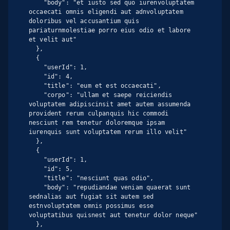
    "body": "et iusto sed quo iurenvoluptatem 
occaecati omnis eligendi aut adnvoluptatem 
doloribus vel accusantium quis 
pariaturnmolestiae porro eius odio et labore 
et velit aut"

  },

  {

    "userId": 1,

    "id": 4,

    "title": "eum et est occaecati",

    "corpo": "ullam et saepe reiciendis 
voluptatem adipiscinsit amet autem assumenda 
provident rerum culpanquis hic commodi 
nesciunt rem tenetur doloremque ipsam 
iurenquis sunt voluptatem rerum illo velit"

  },

  {

    "userId": 1,

    "id": 5,

    "title": "nesciunt quas odio",

    "body": "repudiandae veniam quaerat sunt 
sednalias aut fugiat sit autem sed 
estnvoluptatem omnis possimus esse 
voluptatibus quisnest aut tenetur dolor neque"

  },