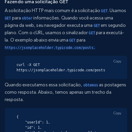
Fazendo uma solicitação GET
A solicitação HTTP mais comum é a solicitação
. Usamos
GET
para
informações. Quando você acessa uma
GET
obter
página da web, seu navegador executa uma
em segundo
GET
plano. Com o cURL, usamos o sinalizador
para executá-
GET
la. O exemplo abaixo envia uma
para
GET
https://jsonplaceholder.typicode.com/posts.
Copy
curl -X GET 
https://jsonplaceholder.typicode.com/posts
Quando executamos essa solicitação,
as postagens
obtemos
como resposta. Abaixo, temos apenas um trecho da
resposta.
Copy
{

    "userId": 1,

    "id": 1,
