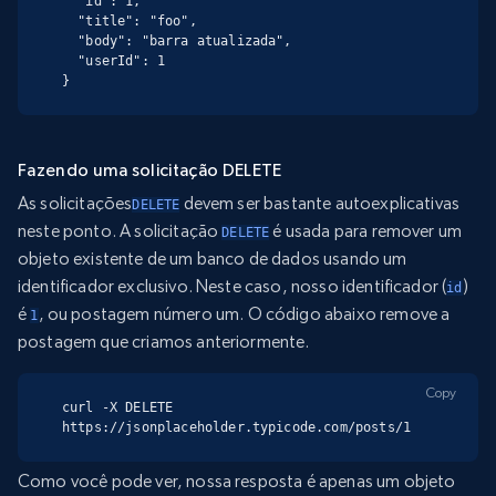
  "id": 1,

  "title": "foo",

  "body": "barra atualizada",

  "userId": 1

}
Fazendo uma solicitação DELETE
As solicitações
devem ser bastante autoexplicativas
DELETE
neste ponto. A solicitação
é usada para remover um
DELETE
objeto existente de um banco de dados usando um
identificador exclusivo. Neste caso, nosso identificador (
)
id
é
, ou postagem número um. O código abaixo remove a
1
postagem que criamos anteriormente.
Copy
curl -X DELETE 
https://jsonplaceholder.typicode.com/posts/1
Como você pode ver, nossa resposta é apenas um objeto