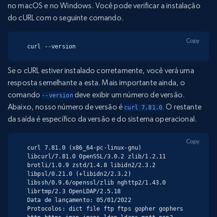
no macOS e no Windows. Você pode verificar a instalação
do cURL com o seguinte comando.
Copy
curl --version
Se o cURL estiver instalado corretamente, você verá uma
resposta semelhante a esta. Mais importante ainda, o
comando
deve exibir um número de versão.
--version
Abaixo, nosso número de versão é
. O restante
curl 7.81.0
da saída é específico da versão e do sistema operacional.
Copy
curl 7.81.0 (x86_64-pc-linux-gnu) 
libcurl/7.81.0 OpenSSL/3.0.2 zlib/1.2.11 
brotli/1.0.9 zstd/1.4.8 libidn2/2.3.2 
libpsl/0.21.0 (+libidn2/2.3.2) 
libssh/0.9.6/openssl/zlib nghttp2/1.43.0 
librtmp/2.3 OpenLDAP/2.5.18

Data de lançamento: 05/01/2022

Protocolos: dict file ftp ftps gopher gophers 