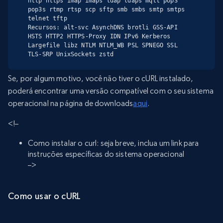
http https imap imaps ldap ldaps mqtt pop3 
pop3s rtmp rtsp scp sftp smb smbs smtp smtps 
telnet tftp

Recursos: alt-svc AsynchDNS brotli GSS-API 
HSTS HTTP2 HTTPS-Proxy IDN IPv6 Kerberos 
Largefile libz NTLM NTLM_WB PSL SPNEGO SSL 
TLS-SRP UnixSockets zstd
Se, por algum motivo, você não tiver o cURL instalado,
poderá encontrar uma versão compatível com o seu sistema
operacional na página de downloads
aqui
.
<!–
Como instalar o curl: seja breve, inclua um link para
instruções específicas do sistema operacional
–>
Como usar o cURL