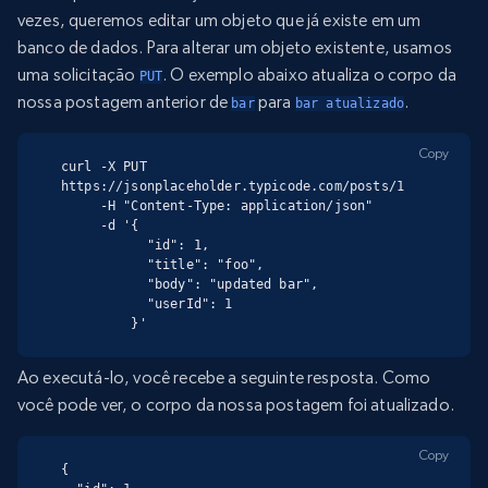
vezes, queremos editar um objeto que já existe em um
banco de dados. Para alterar um objeto existente, usamos
uma solicitação
. O exemplo abaixo atualiza o corpo da
PUT
nossa postagem anterior de
para
.
bar
bar atualizado
Copy
curl -X PUT 
https://jsonplaceholder.typicode.com/posts/1

     -H "Content-Type: application/json"

     -d '{

           "id": 1,

           "title": "foo",

           "body": "updated bar",

           "userId": 1

         }'
Ao executá-lo, você recebe a seguinte resposta. Como
você pode ver, o corpo da nossa postagem foi atualizado.
Copy
{
