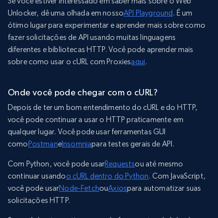
Se você estiver interessado em saber mais sobre o Web
Unlocker, dê uma olhada em nosso
API Playground
. É um
ótimo lugar para experimentar e aprender mais sobre como
fazer solicitações de API usando muitas linguagens
diferentes e bibliotecas HTTP. Você pode aprender mais
sobre como usar o cURL com Proxies
aqui
.
Onde você pode chegar com o cURL?
Depois de ter um bom entendimento do cURL e do HTTP,
você pode continuar a usar o HTTP praticamente em
qualquer lugar. Você pode usar ferramentas GUI
como
Postman
e
Insomnia
para testes gerais de API.
Com Python, você pode usar
Requests
ou até mesmo
continuar usando
o cURL dentro do Python
. Com JavaScript,
você pode usar
Node-Fetch
ou
Axios
para automatizar suas
solicitações HTTP.