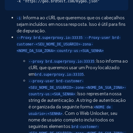
-k "https://geo.brdtest.com/mygeo.json"
: Informa ao cURL que queremos que os cabeçalhos
-i
sejam incluídos em nossa resposta. Isso é útil para fins
de depuração.
--Proxy brd.superproxy.io:33335 --Proxy-user brd-
customer-<SEU_NOME_DE_USUÁRIO>-zona-
<NOME_DA_SUA_ZONA>-country-us:<SUA_SENHA>
: Isso informa ao
--proxy brd.superproxy.io:33335
cURL que queremos usar um Proxy localizado
em
.
brd.superproxy.io:33335
--proxy-user brd-customer-
<SEU_NOME_DE_USUÁRIO>-zone-<NOME_DA_SUA_ZONA>-
: Isso representa nossa
country-us:<SUA_SENHA>
string de autenticação. A string de autenticação
é organizada da seguinte forma:
<NOME de 
. Com o Web Unlocker, seu
usuário>:<SENHA>
nome de usuário completo inclui todos os
seguintes elementos:
brd-customer-