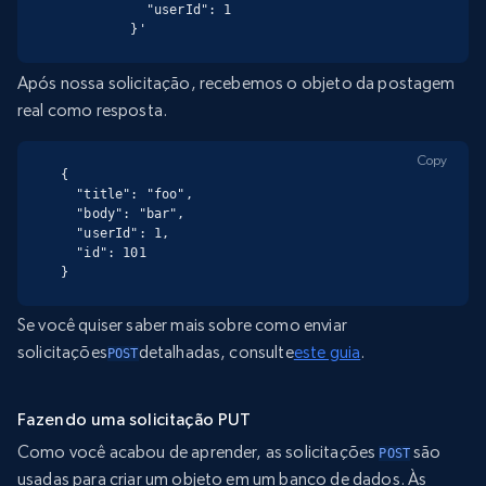
           "userId": 1

         }'
Após nossa solicitação, recebemos o objeto da postagem
real como resposta.
Copy
{

  "title": "foo",

  "body": "bar",

  "userId": 1,

  "id": 101

}
Se você quiser saber mais sobre como enviar
solicitações
detalhadas, consulte
este guia
.
POST
Fazendo uma solicitação PUT
Como você acabou de aprender, as solicitações
são
POST
usadas para criar um objeto em um banco de dados. Às