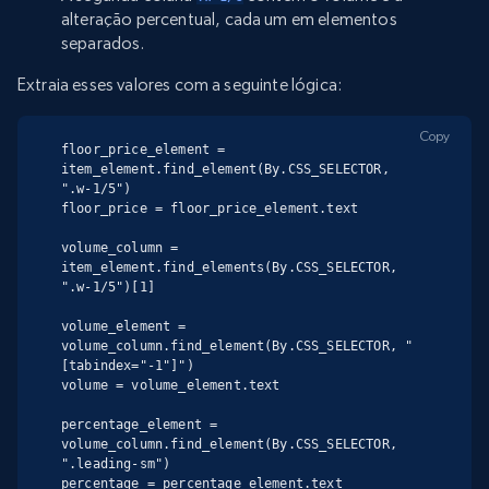
alteração percentual, cada um em elementos
separados.
Extraia esses valores com a seguinte lógica:
Copy
floor_price_element = 
item_element.find_element(By.CSS_SELECTOR, 
".w-1/5")

floor_price = floor_price_element.text

volume_column = 
item_element.find_elements(By.CSS_SELECTOR, 
".w-1/5")[1]

volume_element = 
volume_column.find_element(By.CSS_SELECTOR, "
[tabindex="-1"]")

volume = volume_element.text

percentage_element = 
volume_column.find_element(By.CSS_SELECTOR, 
".leading-sm")

percentage = percentage_element.text