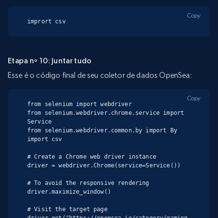
Copy
imprort csv
Etapa nº 10: Juntar tudo
Esse é o código final de seu coletor de dados OpenSea:
Copy
from selenium import webdriver

from selenium.webdriver.chrome.service import 
Service

from selenium.webdriver.common.by import By

import csv

# Create a Chrome web driver instance

driver = webdriver.Chrome(service=Service())

# To avoid the responsive rendering

driver.maximize_window()

# Visit the target page

driver.get("https://opensea.io/category/gaming