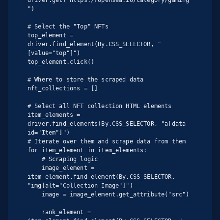
")

# Select the "Top" NFTs

top_element = 
driver.find_element(By.CSS_SELECTOR, "
[value="top"]")

top_element.click()

# Where to store the scraped data

nft_collections = []

# Select all NFT collection HTML elements

item_elements = 
driver.find_elements(By.CSS_SELECTOR, "a[data-
id="Item"]")

# Iterate over them and scrape data from them

for item_element in item_elements:

    # Scraping logic

    image_element = 
item_element.find_element(By.CSS_SELECTOR, 
"img[alt="Collection Image"]")

    image = image_element.get_attribute("src")

    rank_element = 