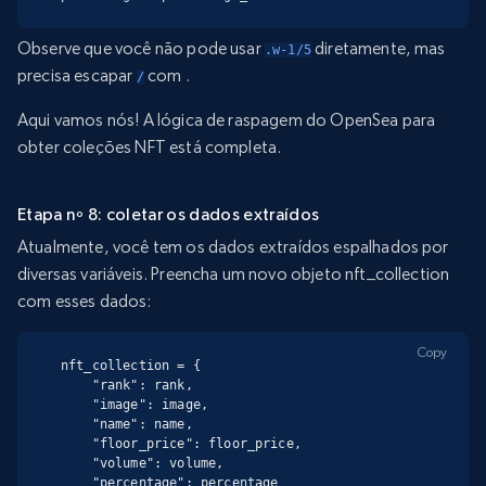
Observe que você não pode usar
diretamente, mas
.w-1/5
precisa escapar
com
.
/
Aqui vamos nós! A lógica de raspagem do OpenSea para
obter coleções NFT está completa.
Etapa nº 8: coletar os dados extraídos
Atualmente, você tem os dados extraídos espalhados por
diversas variáveis. Preencha um novo objeto nft_collection
com esses dados:
Copy
nft_collection = {

    "rank": rank,

    "image": image,

    "name": name,

    "floor_price": floor_price,

    "volume": volume,

    "percentage": percentage
