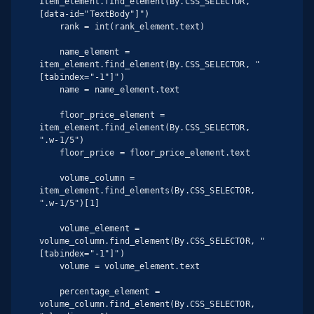
item_element.find_element(By.CSS_SELECTOR, "
[data-id="TextBody"]")

    rank = int(rank_element.text)

    name_element = 
item_element.find_element(By.CSS_SELECTOR, "
[tabindex="-1"]")

    name = name_element.text

    floor_price_element = 
item_element.find_element(By.CSS_SELECTOR, 
".w-1/5")

    floor_price = floor_price_element.text

    volume_column = 
item_element.find_elements(By.CSS_SELECTOR, 
".w-1/5")[1]

    volume_element = 
volume_column.find_element(By.CSS_SELECTOR, "
[tabindex="-1"]")

    volume = volume_element.text

    percentage_element = 
volume_column.find_element(By.CSS_SELECTOR, 