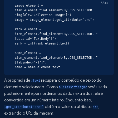
Copy
image_element = 
item_element.find_element(By.CSS_SELECTOR, 
"img[alt="Collection Image"]")

image = image_element.get_attribute("src")

rank_element = 
item_element.find_element(By.CSS_SELECTOR, "
[data-id="TextBody"]")

rank = int(rank_element.text)

name_element = 
item_element.find_element(By.CSS_SELECTOR, "
[tabindex="-1"]")

name = name_element.text
A propriedade
recupera o conteúdo de texto do
.text
elemento selecionado. Como
será usada
a classificação
posteriormente para ordenar os dados extraídos, ela é
convertida em um número inteiro. Enquanto isso,
obtém o valor do atributo
,
.get_attribute("src")
src
extraindo o URL da imagem.