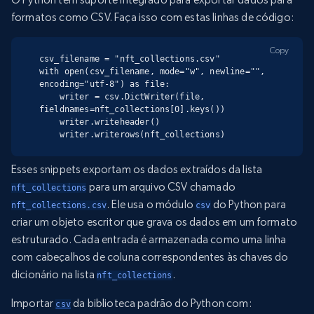
formatos como CSV. Faça isso com estas linhas de código:
Copy
csv_filename = "nft_collections.csv"

with open(csv_filename, mode="w", newline="", 
encoding="utf-8") as file:

    writer = csv.DictWriter(file, 
fieldnames=nft_collections[0].keys())

    writer.writeheader()

    writer.writerows(nft_collections)
Esses snippets exportam os dados extraídos da lista
para um arquivo CSV chamado
nft_collections
. Ele usa o módulo
do Python para
nft_collections.csv
csv
criar um objeto escritor que grava os dados em um formato
estruturado. Cada entrada é armazenada como uma linha
com cabeçalhos de coluna correspondentes às chaves do
dicionário na lista
.
nft_collections
Importar
da biblioteca padrão do Python com:
csv