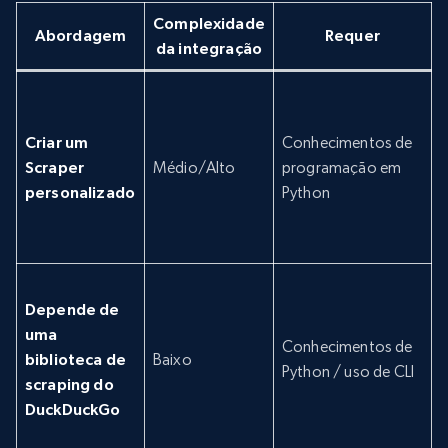
Complexidade
Abordagem
Requer
da integração
G
Criar um
Conhecimentos de
e
Scraper
Médio/Alto
programação em
p
personalizado
Python
p
b
G
Depende de
uma
e
Conhecimentos de
biblioteca de
Baixo
p
Python / uso de CLI
scraping do
DuckDuckGo
p
b