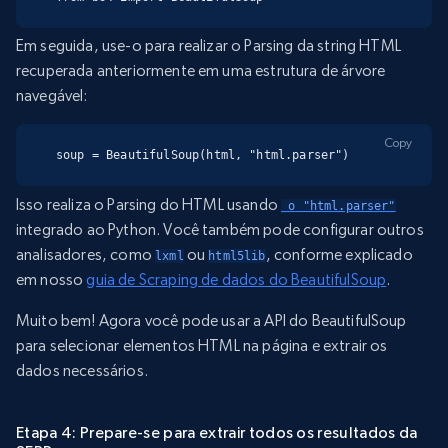
Em seguida, use-o para realizar o Parsing da string HTML
recuperada anteriormente em uma estrutura de árvore
navegável:
Copy
soup = BeautifulSoup(html, "html.parser")
Isso realiza o Parsing do HTML usando
 o "html.parser"
integrado ao Python. Você também pode configurar outros
analisadores, como
ou
, conforme explicado
lxml
html5lib
em nosso
guia de Scraping de dados do BeautifulSoup
.
Muito bem! Agora você pode usar a API do BeautifulSoup
para selecionar elementos HTML na página e extrair os
dados necessários.
Etapa 4: Prepare-se para extrair todos os resultados da