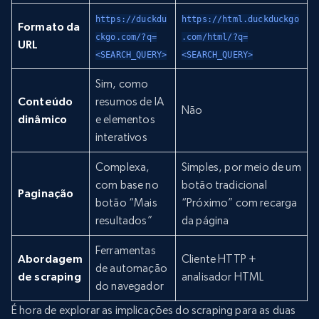
https://duckdu
https://html.duckduckgo
Formato da
ckgo.com/?q=
.com/html/?q=
URL
<SEARCH_QUERY>
<SEARCH_QUERY>
Sim, como
Conteúdo
resumos de IA
Não
dinâmico
e elementos
interativos
Complexa,
Simples, por meio de um
com base no
botão tradicional
Paginação
botão “Mais
“Próximo” com recarga
resultados”
da página
Ferramentas
Abordagem
Cliente HTTP +
de automação
de scraping
analisador HTML
do navegador
É hora de explorar as implicações do scraping para as duas