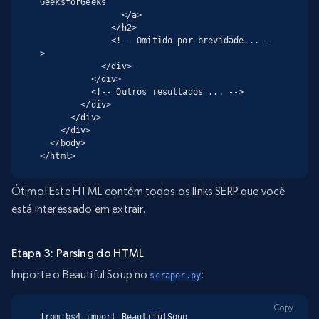
GeeksforGeeks

                </a>

              </h2>

              <!-- Omitido por brevidade... --
>

            </div>

          </div>

          <!-- Outros resultados ... -->

        </div>

      </div>

    </div>

  </body>

</html>
Ótimo! Este HTML contém todos os links SERP que você
está interessado em extrair.
Etapa 3: Parsing do HTML
Importe o Beautiful Soup no
:
scraper.py
Copy
from bs4 import BeautifulSoup