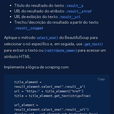
Título do resultado do texto
.result__a
URL do resultado do atributo
.result__a
href
URL de exibição do texto
.result__url
Trecho/descrição do resultado a partir do texto
.result__snippet
Aplique o método
do BeautifulSoup para
select_one()
selecionar o nó específico e, em seguida, use
.get_text()
para extrair o texto ou
para acessar um
[<attribute_name>]
atributo HTML.
Implemente a lógica de scraping com:
Copy
title_element = 
result_element.select_one(".result__a")

url = "https:" + title_element["href"]

title = title_element.get_text(strip=True)

url_element = 
result_element.select_one(".result__url")
