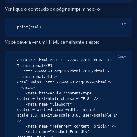
Verifique o conteúdo da página imprimindo-o:
Copy
print(html)
Você deverá ver um HTML semelhante a este:
Copy
<!DOCTYPE html PUBLIC "-//W3C//DTD XHTML 1.0 
Transitional//EN"

  "http://www.w3.org/TR/xhtml1/DTD/xhtml1-
transitional.dtd">

<html xmlns="http://www.w3.org/1999/xhtml">

  <head>

    <meta http-equiv="content-type" 
content="text/html; charset=UTF-8" />

    <meta name="viewport" 
content="width=device-width, initial-
scale=1.0, maximum-scale=3.0, user-scalable=1" 
/>

    <meta name="referrer" content="origin" />

    <meta name="HandheldFriendly" 