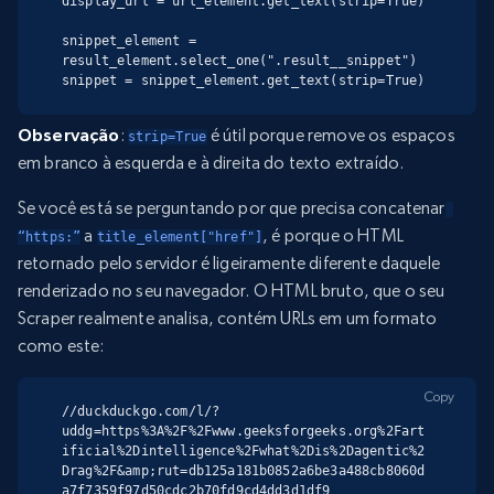
display_url = url_element.get_text(strip=True)

snippet_element = 
result_element.select_one(".result__snippet")

snippet = snippet_element.get_text(strip=True)
Observação
:
é útil porque remove os espaços
strip=True
em branco à esquerda e à direita do texto extraído.
Se você está se perguntando por que precisa concatenar
a
, é porque o HTML
“https:”
title_element["href"]
retornado pelo servidor é ligeiramente diferente daquele
renderizado no seu navegador. O HTML bruto, que o seu
Scraper realmente analisa, contém URLs em um formato
como este:
Copy
//duckduckgo.com/l/?
uddg=https%3A%2F%2Fwww.geeksforgeeks.org%2Fart
ificial%2Dintelligence%2Fwhat%2Dis%2Dagentic%2
Drag%2F&amp;rut=db125a181b0852a6be3a488cb8060d
a7f7359f97d50cdc2b70fd9cd4dd3d1df9