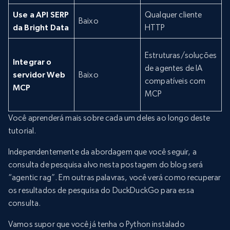
Use a API SERP
Qualquer cliente
Baixo
da Bright Data
HTTP
N
Estruturas/soluções
Integrar o
g
de agentes de IA
servidor Web
Baixo
d
compatíveis com
MCP
d
MCP
Você aprenderá mais sobre cada um deles ao longo deste
tutorial.
Independentemente da abordagem que você seguir, a
consulta de pesquisa alvo nesta postagem do blog será
“agentic rag”. Em outras palavras, você verá como recuperar
os resultados de pesquisa do DuckDuckGo para essa
consulta.
Vamos supor que você já tenha o Python instalado