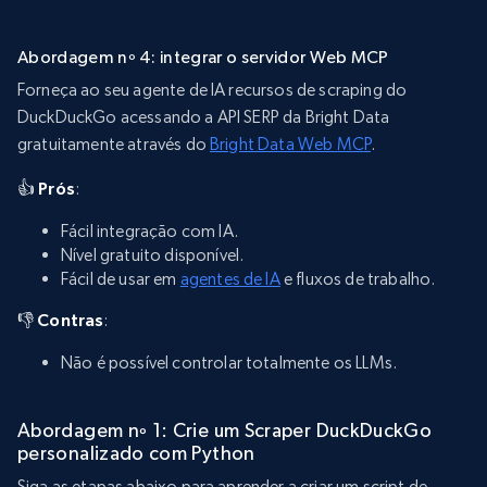
Abordagem nº 4: integrar o servidor Web MCP
Forneça ao seu agente de IA recursos de scraping do
DuckDuckGo acessando a API SERP da Bright Data
gratuitamente através do
Bright Data Web MCP
.
👍 Prós
:
Fácil integração com IA.
Nível gratuito disponível.
Fácil de usar em
agentes de IA
e fluxos de trabalho.
👎 Contras
:
Não é possível controlar totalmente os LLMs.
Abordagem nº 1: Crie um Scraper DuckDuckGo
personalizado com Python
Siga as etapas abaixo para aprender a criar um script de