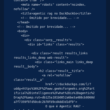
content="true" />

    <meta name="robots" content="noindex, 
nofollow" />

    <title>agentic rag no DuckDuckGo</title>

    <!-- Omitido por brevidade... -->

  </head>

  <!-- Omitido por brevidade... -->

  <body>

    <div>

      <div class="serp__results">

        <div id="links" class="results">

          <div class="result results_links 
results_links_deep web-result">

            <div class="links_main links_deep 
result__body">

              <h2 class="result__title">

                <a rel="nofollow" 
class="result__a"

                  href="//duckduckgo.com/l/?
uddg=https%3A%2F%2Fwww.geeksforgeeks.org%2Fart
ificial%2Dintelligence%2Fwhat%2Dis%2Dagentic%2
Drag%2F&amp;rut=db125a181b0852a6be3a488cb8060d
a7f7359f97d50cdc2b70fd9cd4dd3d1df9">

                  O que é Agentic RAG? - 