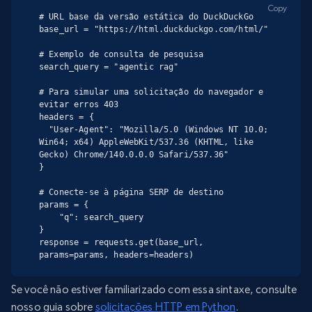
Copy
# URL base da versão estática do DuckDuckGo

base_url = "https://html.duckduckgo.com/html/"

# Exemplo de consulta de pesquisa

search_query = "agentic rag"

# Para simular uma solicitação do navegador e 
evitar erros 403

headers = {

  "User-Agent": "Mozilla/5.0 (Windows NT 10.0; 
Win64; x64) AppleWebKit/537.36 (KHTML, like 
Gecko) Chrome/140.0.0.0 Safari/537.36"

}

# Conecte-se à página SERP de destino

params = {

    "q": search_query

}

response = requests.get(base_url, 
params=params, headers=headers)
Se você não estiver familiarizado com essa sintaxe, consulte
nosso guia sobre
solicitações HTTP em Python
.