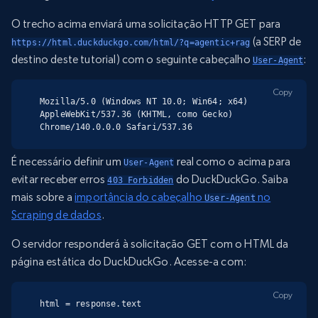
O trecho acima enviará uma solicitação HTTP GET para
(a SERP de
https://html.duckduckgo.com/html/?q=agentic+rag
destino deste tutorial) com o seguinte cabeçalho
:
User-Agent
Copy
Mozilla/5.0 (Windows NT 10.0; Win64; x64) 
AppleWebKit/537.36 (KHTML, como Gecko) 
Chrome/140.0.0.0 Safari/537.36
É necessário definir um
real como o acima para
User-Agent
evitar receber erros
do DuckDuckGo. Saiba
403 Forbidden
mais sobre a
importância do cabeçalho
no
User-Agent
Scraping de dados
.
O servidor responderá à solicitação GET com o HTML da
página estática do DuckDuckGo. Acesse-a com:
Copy
html = response.text