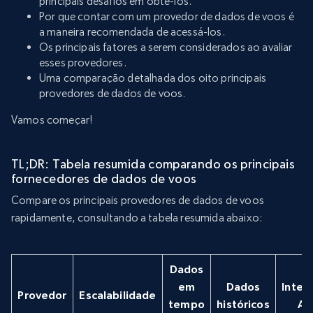
principais desafios em obtê-los.
Por que contar com um provedor de dados de voos é
a maneira recomendada de acessá-los.
Os principais fatores a serem considerados ao avaliar
esses provedores.
Uma comparação detalhada dos oito principais
provedores de dados de voos.
Vamos começar!
TL;DR: Tabela resumida comparando os principais
fornecedores de dados de voos
Compare os principais provedores de dados de voos
rapidamente, consultando a tabela resumida abaixo:
Dados
em
Dados
Inter
Provedor
Escalabilidade
tempo
históricos
AP