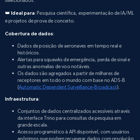
selecionados.
👑 Ideal para
: Pesquisa científica, experimentação de IA/ML
e projetos de prova de conceito.
Cobertura de dados
:
Dados de posição de aeronaves em tempo real e
históricos.
Alertas para squawks de emergência, perda de sinal e
outras anomalias de voo notáveis.
Os dados são agregados a partir de milhares de
receptores em todo o mundo com base no ADS-B
(
Automatic Dependent Surveillance–Broadcast
).
Infraestrutura
:
Conjuntos de dados centralizados acessíveis através
da interface Trino para consultas de pesquisa em
grande escala.
Acesso programático à API disponível, com usuários
anônimos que podem recuperar dados com resolução