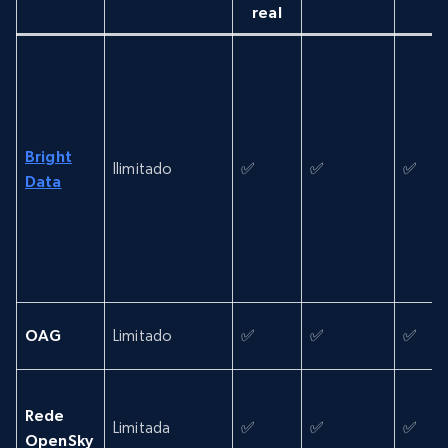
real
Bright
Ilimitado
✅
✅
✅
Data
OAG
Limitado
✅
✅
✅
Rede
Limitada
✅
✅
✅
OpenSky