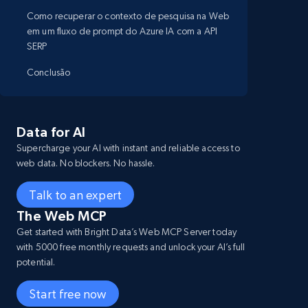
Como recuperar o contexto de pesquisa na Web
em um fluxo de prompt do Azure IA com a API
SERP
Conclusão
Data for AI
Supercharge your AI with instant and reliable access to
web data. No blockers. No hassle.
Talk to an expert
The Web MCP
Get started with Bright Data’s Web MCP Server today
with 5000 free monthly requests and unlock your AI’s full
potential.
Start free now