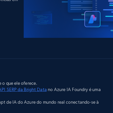
LinkedIn
Comércio eletrônico
o de
mídias sociais
Imobiliária
gem
Vídeos
Data Firehose
Real-time web data, delivered as it’s
Proxies de
rtir de
Começa a partir de
collected
B
$0.9/IP
datacenter
rtir de
Proxies ISP
eer
Mais de 700.000 proxies residenciais
estáticos totalmente compatíveis
de
 o que ele oferece.
API SERP da Bright Data
no Azure IA Foundry é uma
mpt de IA do Azure do mundo real conectando-se à