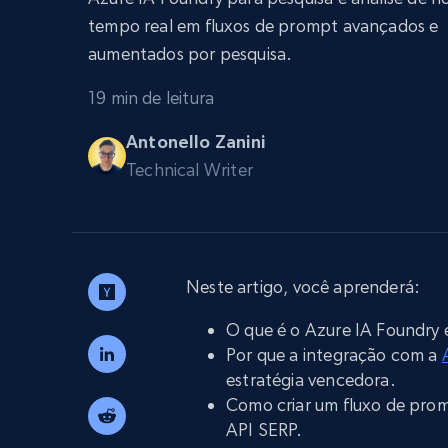
Escale os navegadores para extraçã
INFRAESTRUTURA PROXY
tempo real em fluxos de prompt avançados e
dados com desbloqueio e hospeda
integrados
aumentados por pesquisa.
Proxies residenciais
Começa a pa
$5
$2.5/G
50% OFF
19 min de leitura
Começa a pa
Proxies ISP
INFRAESTRUTURA PROXY
Antonello Zanini
$1.3/IP
Technical Writer
Proxies residenciais
50% OFF
400M+ IPs globais de dispositivos p
reais
Proxies de datacenter
Proxies confiáveis e de alta velocida
Neste artigo, você aprenderá:
para extração eficiente de dados
O que é o Azure IA Foundry e
Por que a integração com a
estratégia vencedora.
Como criar um fluxo de pro
API SERP.