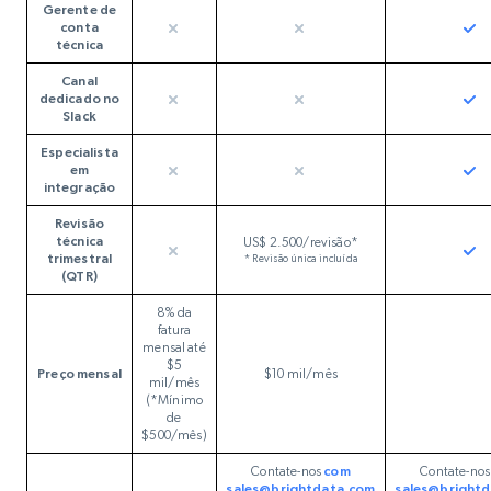
Gerente de
conta
técnica
Canal
dedicado no
Slack
Especialista
em
integração
Revisão
técnica
US$ 2.500/revisão*
trimestral
* Revisão única incluída
(QTR)
8% da
fatura
mensal até
$5
Preço mensal
$10 mil/mês
mil/mês
(*Mínimo
de
$500/mês)
Contate-nos
com
Contate-no
sales@brightdata.com
sales@bright