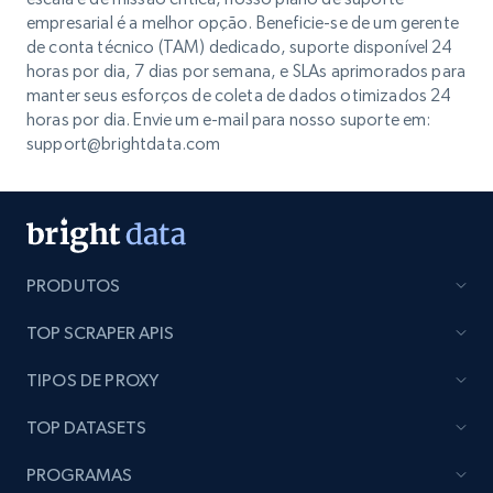
empresarial é a melhor opção. Beneficie-se de um gerente
de conta técnico (TAM) dedicado, suporte disponível 24
horas por dia, 7 dias por semana, e SLAs aprimorados para
manter seus esforços de coleta de dados otimizados 24
horas por dia. Envie um e-mail para nosso suporte em:
support@brightdata.com
PRODUTOS
TOP SCRAPER APIS
TIPOS DE PROXY
TOP DATASETS
PROGRAMAS