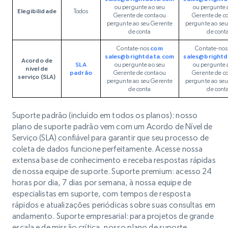
ou pergunte ao seu
ou pergunte 
Elegibilidade
Todos
Gerente de contaou
Gerente de c
pergunte ao seu Gerente
pergunte ao se
de conta
de cont
Contate-nos
com
Contate-no
sales@brightdata.com
sales@bright
Acordo de
SLA
ou pergunte ao seu
ou pergunte 
nível de
padrão
Gerente de contaou
Gerente de c
serviço (SLA)
pergunte ao seu Gerente
pergunte ao se
de conta
de cont
Suporte padrão (incluído em todos os planos): nosso
plano de suporte padrão vem com um Acordo de Nível de
Serviço (SLA) confiável para garantir que seu processo de
coleta de dados funcione perfeitamente. Acesse nossa
extensa base de conhecimento e receba respostas rápidas
de nossa equipe de suporte. Suporte premium: acesso 24
horas por dia, 7 dias por semana, à nossa equipe de
especialistas em suporte, com tempos de resposta
rápidos e atualizações periódicas sobre suas consultas em
andamento. Suporte empresarial: para projetos de grande
escala e de missão crítica, nosso plano de suporte