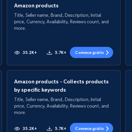
Amazon products
Title, Seller name, Brand, Description, Initial
price, Currency, Availability, Reviews count, and
more.
35.2K+
5.7K+
Comece grátis
Amazon products - Collects products
by specific keywords
Title, Seller name, Brand, Description, Initial
price, Currency, Availability, Reviews count, and
more.
35.2K+
5.7K+
Comece grátis