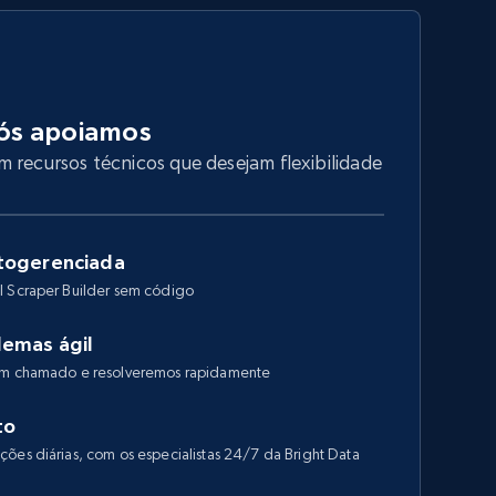
ós apoiamos
 recursos técnicos que desejam flexibilidade
togerenciada
I Scraper Builder sem código
lemas ágil
 um chamado e resolveremos rapidamente
to
ões diárias, com os especialistas 24/7 da Bright Data