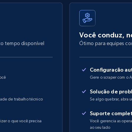
Você conduz, n
co tempo disponível
Ótimo para equipes com
Configuração au
você
Gere o scraper com o A
Solução de prob
ade de trabalho técnico
Se algo quebrar, abra
Suporte comple
izer o que você precisa
Você gerencia as operaç
ao seu lado