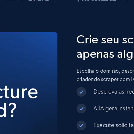
Crie seu s
apenas alg
Escolha o domínio, descr
criador de scraper com 
Descreva as ne
A IA gera insta
Execute solicit