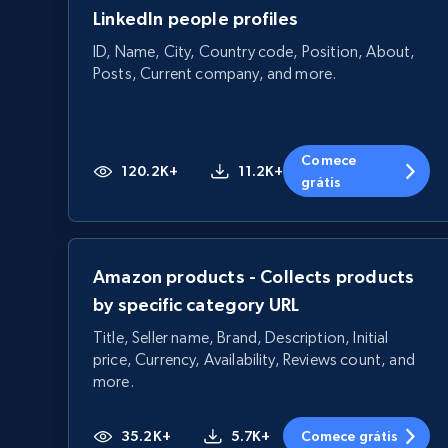
LinkedIn people profiles
ID, Name, City, Country code, Position, About,
Posts, Current company, and more.
Comece
120.2K+
11.2K+
grátis
Amazon products - Collects products
by specific category URL
Title, Seller name, Brand, Description, Initial
price, Currency, Availability, Reviews count, and
more.
35.2K+
5.7K+
Comece grátis