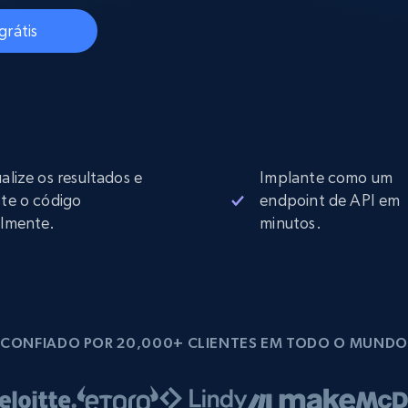
rtir de
Começa a partir de
collected
B
$0.9/IP
datacenter
grátis
rtir de
Proxies ISP
eer
Mais de 700.000 proxies residenciais
estáticos totalmente compatíveis
ualize os resultados e
Implante como um
de
ste o código
endpoint de API em
ilmente.
minutos.
CONFIADO POR 20,000+ CLIENTES EM TODO O MUNDO