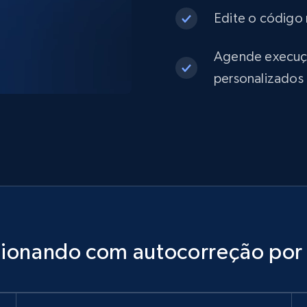
Edite o código 
Agende execuçõe
personalizados
cionando com autocorreção por