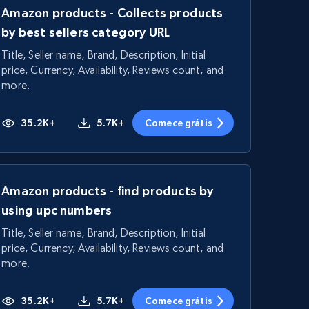
Amazon products - Collects products
by best sellers category URL
Title, Seller name, Brand, Description, Initial
price, Currency, Availability, Reviews count, and
more.
35.2K+
5.7K+
Comece grátis
Amazon products - find products by
using upc numbers
Title, Seller name, Brand, Description, Initial
price, Currency, Availability, Reviews count, and
more.
35.2K+
5.7K+
Comece grátis