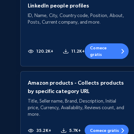
LinkedIn people profiles
ID, Name, City, Country code, Position, About,
Posts, Current company, and more.
Comece
120.2K+
11.2K+
grátis
Amazon products - Collects products
by specific category URL
Title, Seller name, Brand, Description, Initial
price, Currency, Availability, Reviews count, and
more.
35.2K+
5.7K+
Comece grátis