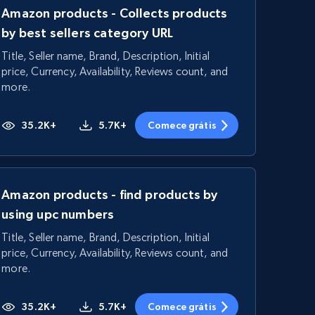
Amazon products - Collects products
by best sellers category URL
Title, Seller name, Brand, Description, Initial
price, Currency, Availability, Reviews count, and
more.
35.2K+
5.7K+
Comece grátis
Amazon products - find products by
using upc numbers
Title, Seller name, Brand, Description, Initial
price, Currency, Availability, Reviews count, and
more.
35.2K+
5.7K+
Comece grátis