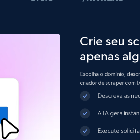
Crie seu s
apenas alg
Escolha o domínio, descr
criador de scraper com 
Descreva as ne
A IA gera insta
Execute solicit