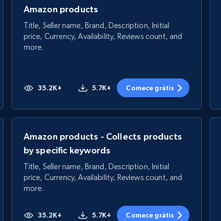
Amazon products
Title, Seller name, Brand, Description, Initial
price, Currency, Availability, Reviews count, and
more.
35.2K+
5.7K+
Comece grátis
Amazon products - Collects products
by specific keywords
Title, Seller name, Brand, Description, Initial
price, Currency, Availability, Reviews count, and
more.
35.2K+
5.7K+
Comece grátis