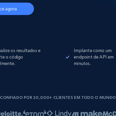
rtir de
Começa a partir de
collected
B
$0.9/IP
datacenter
e agora
rtir de
Proxies ISP
eer
Mais de 700.000 proxies residenciais
estáticos totalmente compatíveis
ualize os resultados e
Implante como um
de
ste o código
endpoint de API em
ilmente.
minutos.
CONFIADO POR 20,000+ CLIENTES EM TODO O MUNDO