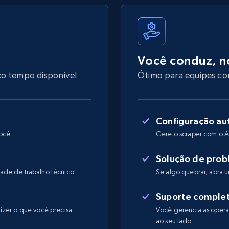
Você conduz, n
co tempo disponível
Ótimo para equipes com
Configuração au
você
Gere o scraper com o A
Solução de prob
ade de trabalho técnico
Se algo quebrar, abra
Suporte comple
izer o que você precisa
Você gerencia as operaç
ao seu lado