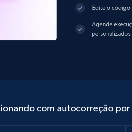
Edite o código 
Agende execuçõe
personalizados
cionando com autocorreção por