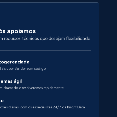
ós apoiamos
 recursos técnicos que desejam flexibilidade
togerenciada
I Scraper Builder sem código
lemas ágil
 um chamado e resolveremos rapidamente
to
ões diárias, com os especialistas 24/7 da Bright Data