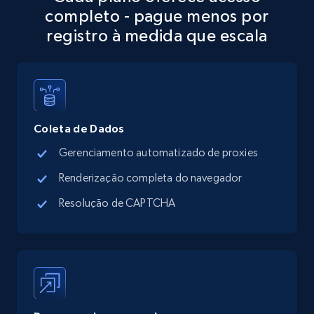
completo - pague menos por
more.
registro à medida que escala
13.3K+
1.7K+
Comece grátis
Google Maps full information - discover
Coleta de Dados
records by location search
Gerenciamento automatizado de proxies
Place id, URL, Country, Name, Category,
Address, Description, Business details, and
Renderização completa do navegador
more.
Resolução de CAPTCHA
13.3K+
1.7K+
Comece grátis
Google Maps full information - Collect