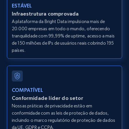
LinkedIn posts
ESTÁVEL
URL, ID, User id, Use url, Title, Headline, Post
Infraestrutura comprovada
text, Date posted, and more.
A plataforma da Bright Data impulsiona mais de
20.000 empresas em todo o mundo, oferecendo
11.3K+
1.5K+
Comece grátis
tranquilidade com 99,99% de uptime, acesso a mais
de 150 milhões de IPs de usuários reais cobrindo 195
países.
LinkedIn posts - Discover user's articles by
URL
URL, ID, User id, Use url, Title, Headline, Post
text, Date posted, and more.
COMPATÍVEL
Conformidade líder do setor
11.3K+
1.5K+
Comece grátis
Nossas práticas de privacidade estão em
conformidade com as leis de proteção de dados,
incluindo o marco regulatório de proteção de dados
da UE, GDPR e CCPA.