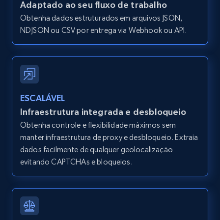
Adaptado ao seu fluxo de trabalho
and more.
Obtenha dados estruturados em arquivos JSON,
NDJSON ou CSV por entrega via Webhook ou API.
12K+
1.3K+
Comece grátis
Zillow properties listing information -
Search by parameters on zillow and use the
ESCALÁVEL
direct link as input
Infraestrutura integrada e desbloqueio
Zpid, City, State, HomeStatus, Address,
Obtenha controle e flexibilidade máximos sem
IsListingClaimedByCurrentSignedInUser,
manter infraestrutura de proxy e desbloqueio. Extraia
IsCurrentSignedInAgentResponsible, Bedrooms,
dados facilmente de qualquer geolocalização
and more.
evitando CAPTCHAs e bloqueios.
12K+
1.3K+
Comece grátis