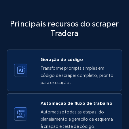
Amazon products - Collects products by
specific category URL
Title, Seller name, Brand, Description, Initial
Principais recursos do scraper
price, Currency, Availability, Reviews count, and
more.
Tradera
35.3K+
5.7K+
Comece grátis
Geração de código
Transforme prompts simples em
Amazon products - Collects products by
código de scraper completo, pronto
specific keywords
para execução.
Title, Seller name, Brand, Description, Initial
price, Currency, Availability, Reviews count, and
more.
Automação de fluxo de trabalho
Automatize todas as etapas: do
35.3K+
planejamento e geração de esquema
5.7K+
Comece grátis
à criação e teste de código.