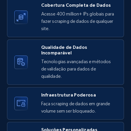
X (formerly Twitter) - Posts
Cobertura Completa de Dados
ID, User posted, Name, Description, Date
Acesse 400 million+ IPs globais para
posted, Photos, URL, Quoted post, and more.
fazer scraping de dados de qualquer
site.
10.4K+
1.2K+
Comece grátis
Qualidade de Dados
Incomparável
Tecnologias avançadas e métodos
X (formerly Twitter) - Posts - Collecting
de validação para dados de
Twitter posts URLs
qualidade.
ID, User posted, Name, Description, Date
posted, Photos, URL, Quoted post, and more.
Infraestrutura Poderosa
10.4K+
1.2K+
Comece grátis
Faça scraping de dados em grande
volume sem ser bloqueado.
Soluções Personalizadas