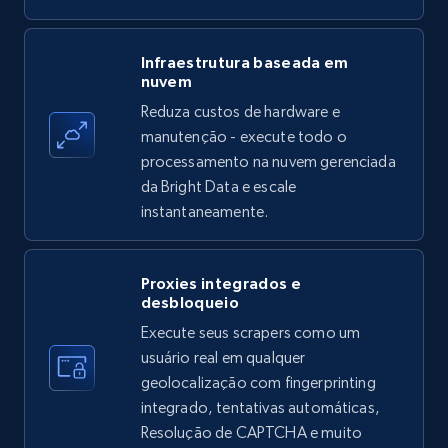
Amazon products - find products by using
Infraestrutura baseada em
nuvem
upc numbers
Reduza custos de hardware e
Title, Seller name, Brand, Description, Initial
manutenção - execute todo o
price, Currency, Availability, Reviews count, and
more.
processamento na nuvem gerenciada
da Bright Data e escale
instantaneamente.
35.3K+
5.7K+
Comece grátis
Proxies integrados e
desbloqueio
LinkedIn company information
Execute seus scrapers como um
ID, Name, Country code, Locations, Followers,
usuário real em qualquer
Employees in linkedin, About, Specialties, and
geolocalização com fingerprinting
more.
integrado, tentativas automáticas,
Resolução de CAPTCHA e muito
33.6K+
3.5K+
Comece grátis