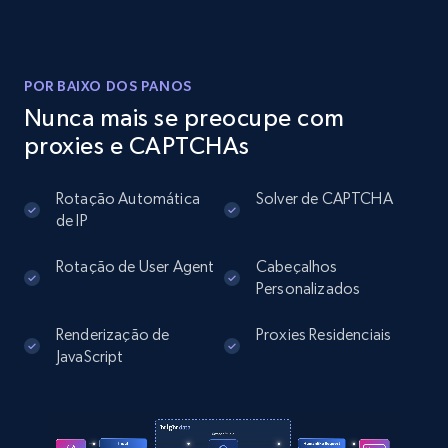
Instagram - Posts
URL, User posted, Description, Hashtags, Num
comments, Date posted, Likes, Photos, and
POR BAIXO DOS PANOS
more.
Nunca mais se preocupe com
proxies e CAPTCHAs
13.2K+
1.6K+
Comece grátis
Rotação Automática
Solver de CAPTCHA
de IP
Instagram - Posts - Collects posts from a
Rotação de User Agent
Cabeçalhos
specific URLs by using profile URL
Personalizados
URL, User posted, Description, Hashtags, Num
Renderização de
Proxies Residenciais
comments, Date posted, Likes, Photos, and
JavaScript
more.
13.2K+
1.6K+
Comece grátis