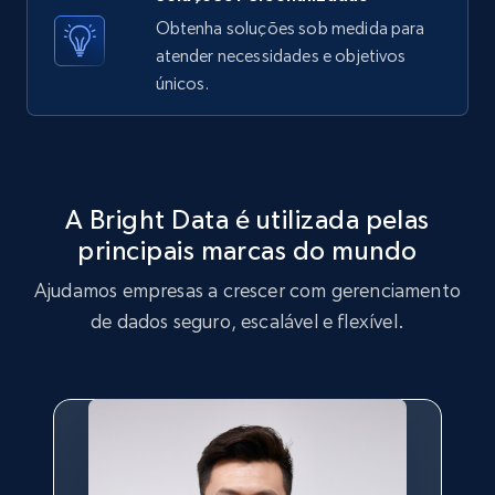
X (formerly Twitter) - Posts - Getting x
Obtenha soluções sob medida para
posts by array of profiles
atender necessidades e objetivos
ID, User posted, Name, Description, Date
únicos.
posted, Photos, URL, Quoted post, and more.
10.4K+
1.2K+
Comece grátis
A Bright Data é utilizada pelas
principais marcas do mundo
TikTok - Profiles
Ajudamos empresas a crescer com gerenciamento
Account id, Nickname, Biography, Awg
engagement rate, Comment engagement rate,
de dados seguro, escalável e flexível.
Like engagement rate, Bio link, Predicted lang,
and more.
8.3K+
963+
Comece grátis