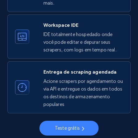
mais.
Workspace IDE
Instagram - Profiles
IDE totalmente hospedado onde
Account, Fbid, ID, Followers, Posts count, Is
você pode editar e depurar seus
business account, Is professional account, Is
scrapers, com logs em tempo real.
verified, and more.
22.4K+
3.5K+
Comece grátis
Entrega de scraping agendada
Acione scrapers por agendamento ou
via API e entregue os dados em todos
os destinos de armazenamento
Instagram - Profiles - Collect profile
populares
information by user name
Account, Fbid, ID, Followers, Posts count, Is
business account, Is professional account, Is
Teste grátis
verified, and more.