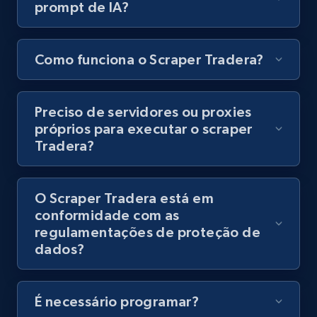
prompt de IA?
8.1K+
716+
Comece grátis
Como funciona o Scraper Tradera?
Youtube - Videos posts - Discovery records
by Explore page URL
Preciso de servidores ou proxies
URL, Title, Youtuber, Youtuber md5, Video url,
próprios para executar o scraper
Video length, Likes, Views, and more.
Tradera?
8.1K+
716+
Comece grátis
O Scraper Tradera está em
conformidade com as
regulamentações de proteção de
Youtube - Videos posts - Discovery videos
dados?
by podcast url
URL, Title, Youtuber, Youtuber md5, Video url,
Video length, Likes, Views, and more.
É necessário programar?