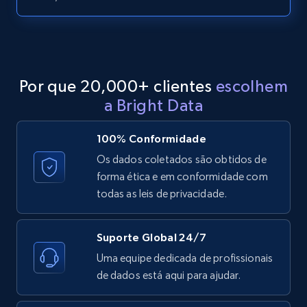
LinkedIn posts - Discover posts by Profile
URL
URL, ID, User id, Use url, Title, Headline, Post
text, Date posted, and more.
Por que 20,000+ clientes
escolhem
11.3K+
1.5K+
Comece grátis
a Bright Data
100% Conformidade
LinkedIn posts - Discover new posts
Os dados coletados são obtidos de
company URL
forma ética e em conformidade com
todas as leis de privacidade.
URL, ID, User id, Use url, Title, Headline, Post
text, Date posted, and more.
Suporte Global 24/7
11.3K+
1.5K+
Comece grátis
Uma equipe dedicada de profissionais
de dados está aqui para ajudar.