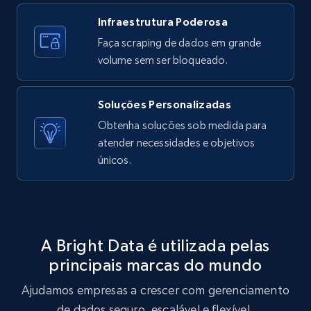
Infraestrutura Poderosa
11.3K+
1.5K+
Comece grátis
Faça scraping de dados em grande
volume sem ser bloqueado.
LinkedIn posts - Discover user's articles by
Soluções Personalizadas
URL
Obtenha soluções sob medida para
URL, ID, User id, Use url, Title, Headline, Post
atender necessidades e objetivos
text, Date posted, and more.
únicos.
11.3K+
1.5K+
Comece grátis
A Bright Data é utilizada pelas
LinkedIn posts - Discover posts by Profile
principais marcas do mundo
URL
Ajudamos empresas a crescer com gerenciamento
URL, ID, User id, Use url, Title, Headline, Post
text, Date posted, and more.
de dados seguro, escalável e flexível.