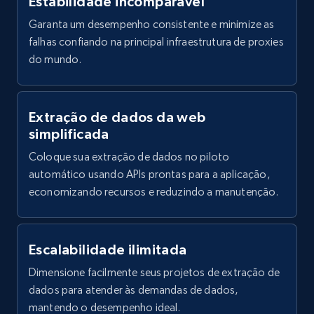
Estabilidade incomparável
Linkedin job listings information
Garanta um desempenho consistente e minimize as
URL, Job posting id, Job title, Company name,
falhas confiando na principal infraestrutura de proxies
Company id, Job location, Job summary, Job
do mundo.
seniority level, and more.
15.3K+
2.2K+
Comece grátis
Extração de dados da web
simplificada
Coloque sua extração de dados no piloto
automático usando APIs prontas para a aplicação,
Linkedin job listings information - Discover
economizando recursos e reduzindo a manutenção.
new jobs by keyword
URL, Job posting id, Job title, Company name,
Company id, Job location, Job summary, Job
seniority level, and more.
Escalabilidade ilimitada
Dimensione facilmente seus projetos de extração de
15.3K+
2.2K+
Comece grátis
dados para atender às demandas de dados,
mantendo o desempenho ideal.