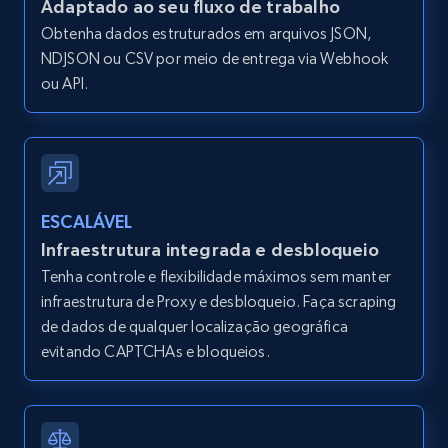
Adaptado ao seu fluxo de trabalho
Obtenha dados estruturados em arquivos JSON,
NDJSON ou CSV por meio de entrega via Webhook
ou API.
Google Maps full information - discover
records by location search
Place id, URL, Country, Name, Category,
Address, Description, Business details, and
more.
ESCALÁVEL
13.3K+
1.7K+
Comece grátis
Infraestrutura integrada e desbloqueio
Tenha controle e flexibilidade máximos sem manter
infraestrutura de Proxy e desbloqueio. Faça scraping
de dados de qualquer localização geográfica
Google Maps full information - Collect
evitando CAPTCHAs e bloqueios.
Google Maps Businesses data by place id
Place id, URL, Country, Name, Category,
Address, Description, Business details, and
more.