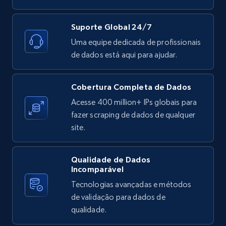
Suporte Global 24/7
Zillow properties listing information -
Uma equipe dedicada de profissionais
Search by parameters on zillow and use the
de dados está aqui para ajudar.
direct link as input
Zpid, City, State, HomeStatus, Address,
Cobertura Completa de Dados
IsListingClaimedByCurrentSignedInUser,
IsCurrentSignedInAgentResponsible, Bedrooms,
Acesse 400 million+ IPs globais para
and more.
fazer scraping de dados de qualquer
site.
12K+
1.3K+
Comece grátis
Qualidade de Dados
Incomparável
Tecnologias avançadas e métodos
LinkedIn posts
de validação para dados de
URL, ID, User id, Use url, Title, Headline, Post
qualidade.
text, Date posted, and more.