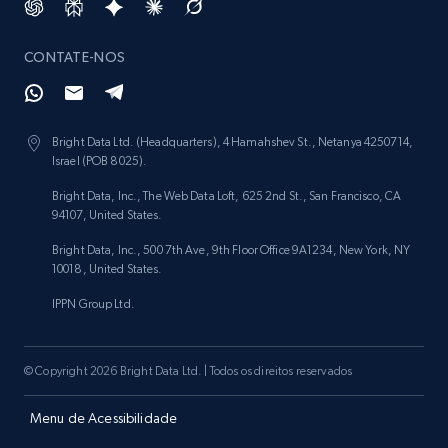
Amazon Reviews
CONTATE-NOS
URL, Product name, Product rating, Product
rating object, Product rating max, Rating,
Author name, Asin, and more.
Bright Data Ltd. (Headquarters), 4 Hamahshev St., Netanya 4250714,
Israel (POB 8025).
7.4K+
872+
Comece grátis
Bright Data, Inc., The Web Data Loft, 625 2nd St., San Francisco, CA
94107, United States.
Bright Data, Inc., 500 7th Ave, 9th Floor Office 9A1234, New York, NY
TikTok - Posts
10018, United States.
URL, Post id, Description, Create time, Digg
IPPN Group Ltd.
count, Share count, Collect count, Comment
count, and more.
© Copyright 2026 Bright Data Ltd. | Todos os direitos reservados
6.7K+
906+
Comece grátis
Menu de Acessibilidade