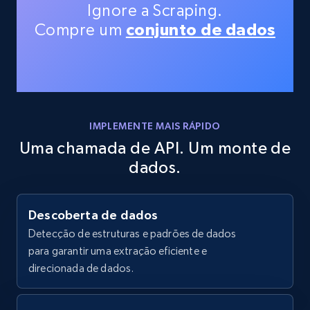
Ignore a Scraping.
more.
Compre um
conjunto de dados
35.3K+
5.7K+
Comece grátis
Amazon products - Collects products by
IMPLEMENTE MAIS RÁPIDO
specific keywords
Uma chamada de API. Um monte de
Title, Seller name, Brand, Description, Initial
dados.
price, Currency, Availability, Reviews count, and
more.
Descoberta de dados
35.3K+
5.7K+
Comece grátis
Detecção de estruturas e padrões de dados
para garantir uma extração eficiente e
direcionada de dados.
Amazon products - find products by using
upc numbers