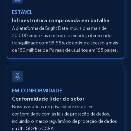
ESTÁVEL
13.3K+
1.7K+
Comece grátis
Infraestrutura comprovada em batalha
A plataforma da Bright Data impulsiona mais de
20.000 empresas em todo o mundo, oferecendo
Google Maps full information - Discover
tranquilidade com 99,99% de uptime e acesso a mais
new records by Customer ID
de 150 milhões de IPs reais de usuários em 195 países.
Place id, URL, Country, Name, Category,
Address, Description, Business details, and
more.
13.3K+
1.7K+
Comece grátis
EM CONFORMIDADE
Conformidade líder do setor
Nossas práticas de privacidade estão em
conformidade com as leis de proteção de dados,
Instagram - Posts
incluindo o marco regulatório de proteção de dados
URL, User posted, Description, Hashtags, Num
da UE, GDPR e CCPA.
comments, Date posted, Likes, Photos, and