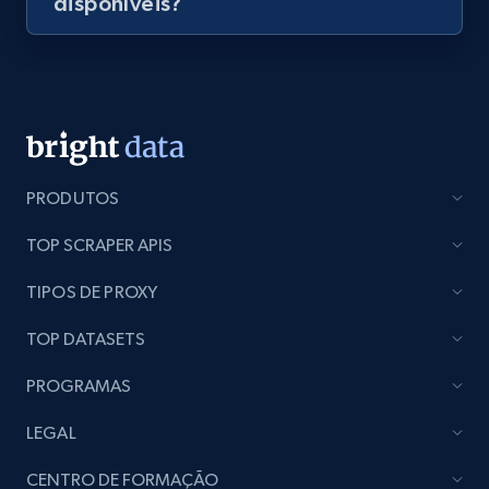
disponíveis?
keyword and then apply relevant video
filters
URL, Title, Youtuber, Youtuber md5, Video url,
Video length, Likes, Views, and more.
8.1K+
716+
Comece grátis
PRODUTOS
TOP SCRAPER APIS
Youtube - Videos posts - Collect YouTube
posts by hashtags
TIPOS DE PROXY
URL, Title, Youtuber, Youtuber md5, Video url,
TOP DATASETS
Video length, Likes, Views, and more.
PROGRAMAS
8.1K+
716+
Comece grátis
LEGAL
CENTRO DE FORMAÇÃO