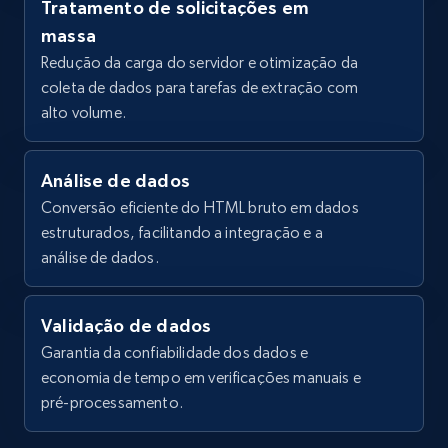
Tratamento de solicitações em
Title, Seller name, Brand, Description, Initial
massa
price, Currency, Availability, Reviews count, and
Redução da carga do servidor e otimização da
more.
coleta de dados para tarefas de extração com
alto volume.
35.3K+
5.7K+
Comece grátis
Análise de dados
Conversão eficiente do HTML bruto em dados
LinkedIn company information
estruturados, facilitando a integração e a
ID, Name, Country code, Locations, Followers,
análise de dados.
Employees in linkedin, About, Specialties, and
more.
Validação de dados
Garantia da confiabilidade dos dados e
33.6K+
3.5K+
Comece grátis
economia de tempo em verificações manuais e
pré-processamento.