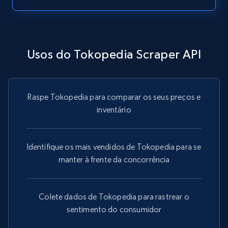
more.
13.2K+
1.6K+
Comece grátis
Usos do Tokopedia Scraper API
Instagram - Posts - Collects posts from a
Raspe Tokopedia para comparar os seus preços e
specific URLs by using profile URL
inventário
URL, User posted, Description, Hashtags, Num
comments, Date posted, Likes, Photos, and
more.
Identifique os mais vendidos de Tokopedia para se
manter à frente da concorrência
13.2K+
1.6K+
Comece grátis
Colete dados de Tokopedia para rastrear o
sentimento do consumidor
Zillow properties listing information