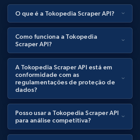
engagement rate, Comment engagement rate,
O que é a Tokopedia Scraper API?
Like engagement rate, Bio link, Predicted lang,
and more.
Como funciona a Tokopedia
8.3K+
963+
Comece grátis
Scraper API?
A Tokopedia Scraper API está em
Youtube - Videos posts
conformidade com as
URL, Title, Youtuber, Youtuber md5, Video url,
regulamentações de proteção de
Video length, Likes, Views, and more.
dados?
8.1K+
716+
Comece grátis
Posso usar a Tokopedia Scraper API
para análise competitiva?
Youtube - Videos posts - Search new
youtube videos by keyword