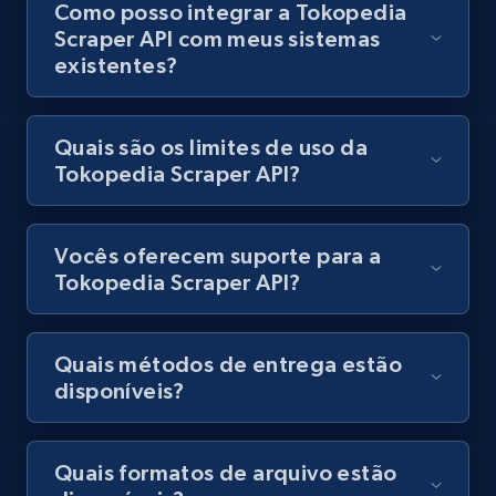
Como posso integrar a Tokopedia
URL, Title, Youtuber, Youtuber md5, Video url,
Scraper API com meus sistemas
Video length, Likes, Views, and more.
existentes?
8.1K+
716+
Comece grátis
Quais são os limites de uso da
Tokopedia Scraper API?
Youtube - Videos posts - Discover videos by
channel URL
Vocês oferecem suporte para a
Tokopedia Scraper API?
URL, Title, Youtuber, Youtuber md5, Video url,
Video length, Likes, Views, and more.
Quais métodos de entrega estão
8.1K+
716+
Comece grátis
disponíveis?
Quais formatos de arquivo estão
Youtube - Videos posts - Search videos by