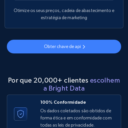
Zpid, City, State, HomeStatus, Address,
IsListingClaimedByCurrentSignedInUser,
Otimize os seus preços, cadeia de abastecimento e
IsCurrentSignedInAgentResponsible, Bedrooms,
estratégia de marketing
and more.
12K+
1.3K+
Comece grátis
Obter chave de api
Zillow properties listing information -
Discover by custom filters - location, home
type and status
Por que 20,000+ clientes
escolhem
a Bright Data
Zpid, City, State, HomeStatus, Address,
IsListingClaimedByCurrentSignedInUser,
IsCurrentSignedInAgentResponsible, Bedrooms,
100% Conformidade
and more.
Os dados coletados são obtidos de
forma ética e em conformidade com
12K+
1.3K+
Comece grátis
todas as leis de privacidade.