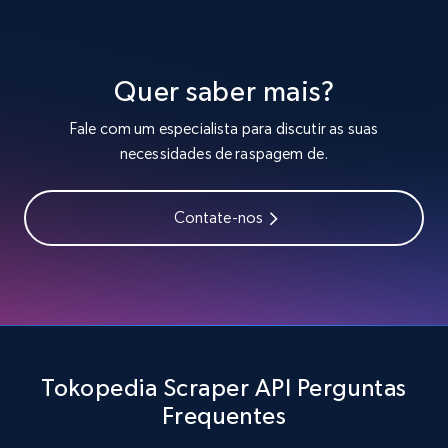
10.4K+
1.2K+
Comece grátis
Quer saber mais?
Fale com um especialista para discutir as suas
TikTok - Profiles
necessidades de raspagem de.
Account id, Nickname, Biography, Awg
engagement rate, Comment engagement rate,
Like engagement rate, Bio link, Predicted lang,
Contate-nos
and more.
8.3K+
963+
Comece grátis
Tokopedia Scraper API Perguntas
TikTok - Profiles - Discover by search URL
Frequentes
and country
Account id, Nickname, Biography, Awg