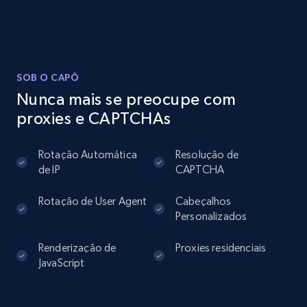
Instagram - Profiles
Account, Fbid, ID, Followers, Posts count, Is
business account, Is professional account, Is
verified, and more.
SOB O CAPÔ
22.4K+
3.5K+
Comece grátis
Nunca mais se preocupe com
proxies e CAPTCHAs
Rotação Automática
Resolução de
Instagram - Profiles - Collect profile
de IP
CAPTCHA
information by user name
Account, Fbid, ID, Followers, Posts count, Is
Rotação de User Agent
Cabeçalhos
business account, Is professional account, Is
Personalizados
verified, and more.
Renderização de
Proxies residenciais
JavaScript
22.4K+
3.5K+
Comece grátis