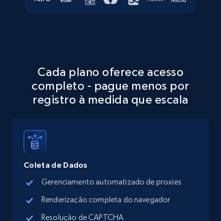
Walmart - products - Discover products by
using sku numbers
Cada plano oferece acesso
URL, Final price, Sku, Currency, Gtin,
completo - pague menos por
Specifications, Image urls, Top reviews, and
more.
registro à medida que escala
5.6K+
875+
Comece grátis
Coleta de Dados
TikTok Shop
Gerenciamento automatizado de proxies
URL, Title, Available, Description, Currency, Initial
price, Final price, Discount percent, and more.
Renderização completa do navegador
Resolução de CAPTCHA