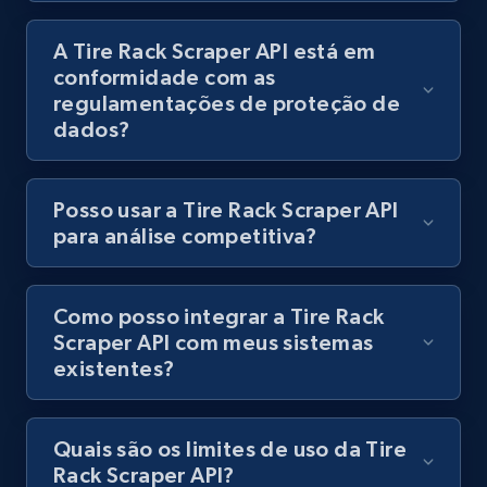
products using specified keywords
A Tire Rack Scraper API está em
URL, Product id, Title, Images, Final price,
conformidade com as
Currency, Discount, Initial price, and more.
regulamentações de proteção de
dados?
1.1K+
149+
Comece grátis
Posso usar a Tire Rack Scraper API
para análise competitiva?
Lowes.com
URL, Domain, Marketplace pn, Sku, Other pn,
Model number, Gtin ean pn, Product name, and
Como posso integrar a Tire Rack
more.
Scraper API com meus sistemas
existentes?
991+
162+
Comece grátis
Quais são os limites de uso da Tire
Rack Scraper API?