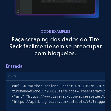
eBay
URL, Product id, Title, Seller name, Seller rating,
Seller reviews, Breadcrumbs, Root category, and
more.
CODE EXAMPLES
Faça scraping dos dados do Tire
Rack facilmente sem se preocupar
2.5K+
359+
Comece grátis
com bloqueios.
Entrada
eBay - Gather data on products using
specified keywords
JSON
URL, Product id, Title, Seller name, Seller rating,
curl -H "Authorization: Bearer API_TOKEN" -H "Con
Seller reviews, Breadcrumbs, Root category, and
tireMake=Michelin\u0026tireModel=CrossClimate2\u0
more.
{"url":"https://www.tirerack.com/accessories/tire
"https://api.brightdata.com/datasets/v3/trigger?d
2.5K+
359+
Comece grátis