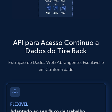
Amazon products global dataset
Title, Seller name, Brand, Description, Initial
price, Currency, Availability, Reviews count, and
more.
2.1K+
375+
Comece grátis
API para Acesso Contínuo a
Dados do Tire Rack
Amazon products global dataset - Collects
Extração de Dados Web Abrangente, Escalável e
products by specific category URL
em Conformidade
Title, Seller name, Brand, Description, Initial
price, Currency, Availability, Reviews count, and
more.
2.1K+
375+
Comece grátis
FLEXÍVEL
Adaptado ao seu fluxo de trabalho