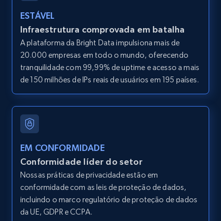
2.1K+
375+
Comece grátis
ESTÁVEL
Infraestrutura comprovada em batalha
A plataforma da Bright Data impulsiona mais de
Amazon products global dataset - Collect
20.000 empresas em todo o mundo, oferecendo
Amazon products by seller URL
tranquilidade com 99,99% de uptime e acesso a mais
Title, Seller name, Brand, Description, Initial
de 150 milhões de IPs reais de usuários em 195 países.
price, Currency, Availability, Reviews count, and
more.
2.1K+
375+
Comece grátis
EM CONFORMIDADE
Conformidade líder do setor
Amazon products global dataset - Collect
Nossas práticas de privacidade estão em
products from Brands URLs
conformidade com as leis de proteção de dados,
incluindo o marco regulatório de proteção de dados
Title, Seller name, Brand, Description, Initial
price, Currency, Availability, Reviews count, and
da UE, GDPR e CCPA.