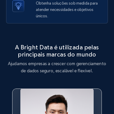
Obtenha soluções sob medida para
price, Currency, Sold, and more.
atender necessidades e objetivos
únicos.
1.6K+
181+
Comece grátis
Target
A Bright Data é utilizada pelas
URL, Product id, Title, Product description,
principais marcas do mundo
Rating, Reviews count, Initial price, Discount,
and more.
Ajudamos empresas a crescer com gerenciamento
de dados seguro, escalável e flexível.
1.3K+
175+
Comece grátis
Target - Gather data on products using
specified keywords