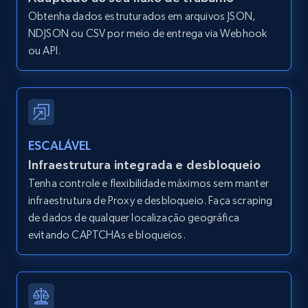
Obtenha dados estruturados em arquivos JSON,
Amazon products global dataset -
NDJSON ou CSV por meio de entrega via Webhook
Collecting products by keyword search
ou API.
Title, Seller name, Brand, Description, Initial
price, Currency, Availability, Reviews count, and
more.
2.1K+
375+
Comece grátis
ESCALÁVEL
Infraestrutura integrada e desbloqueio
Tenha controle e flexibilidade máximos sem manter
infraestrutura de Proxy e desbloqueio. Faça scraping
Amazon products global dataset - Collects
de dados de qualquer localização geográfica
products by best sellers category URL
evitando CAPTCHAs e bloqueios.
Title, Seller name, Brand, Description, Initial
price, Currency, Availability, Reviews count, and
more.