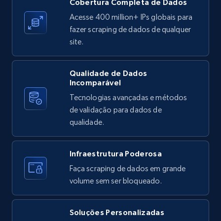
Cobertura Completa de Dados
Reviews count shop, Reviews count item, Initial
price, and more.
Acesse 400 million+ IPs globais para
fazer scraping de dados de qualquer
site.
1.9K+
322+
Comece grátis
Qualidade de Dados
Incomparável
Etsy - Collects data from shop's URL
Tecnologias avançadas e métodos
URL, Product id, Listing inventory id, Title, Rating,
de validação para dados de
Reviews count shop, Reviews count item, Initial
qualidade.
price, and more.
Infraestrutura Poderosa
1.9K+
322+
Comece grátis
Faça scraping de dados em grande
volume sem ser bloqueado.
Amazon products search
Soluções Personalizadas
Asin, URL, Name, Sponsored, Initial price, Final