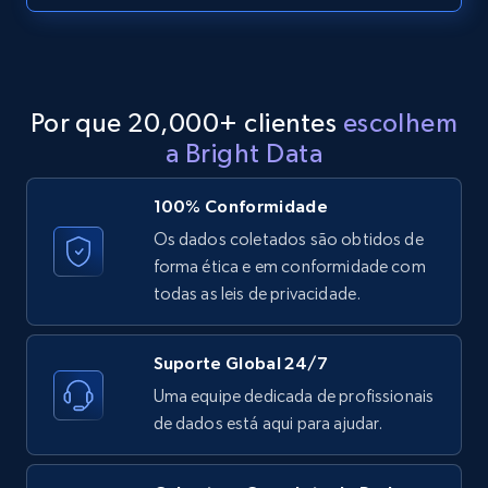
more.
2.1K+
375+
Comece grátis
Por que 20,000+ clientes
escolhem
a Bright Data
Etsy
URL, Product id, Listing inventory id, Title, Rating,
100% Conformidade
Reviews count shop, Reviews count item, Initial
Os dados coletados são obtidos de
price, and more.
forma ética e em conformidade com
todas as leis de privacidade.
1.9K+
322+
Comece grátis
Suporte Global 24/7
Uma equipe dedicada de profissionais
Etsy - Collect data on products using
de dados está aqui para ajudar.
specified keywords
URL, Product id, Listing inventory id, Title, Rating,