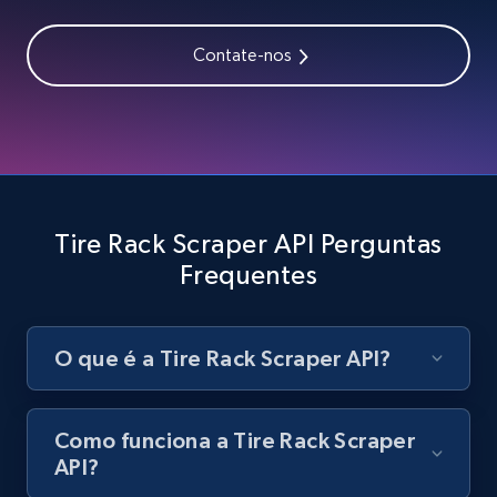
Zara - Products - discovery by category url
Category id, Product id, Product name, Price,
Contate-nos
Currency, Colour code, Colour, Description, and
more.
1.2K+
208+
Comece grátis
Tire Rack Scraper API Perguntas
Best Buy products
Frequentes
URL, Product id, Title, Images, Final price,
Currency, Discount, Initial price, and more.
O que é a Tire Rack Scraper API?
1.1K+
149+
Comece grátis
Como funciona a Tire Rack Scraper
API?
Best Buy products - Collect data on