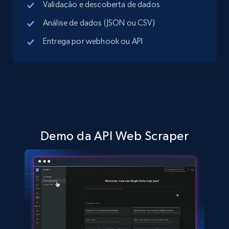
Validação e descoberta de dados
Análise de dados (JSON ou CSV)
Entrega por webhook ou API
TikTok Shop - discover records by shop url
URL, Title, Available, Description, Currency, Initial
price, Final price, Discount percent, and more.
5.4K+
668+
Comece grátis
Demo da API Web Scraper
Amazon sellers info
Seller id, URL, Seller name, Description, Detailed
info, Stars, Feedbacks, Return policy, and more.
2.5K+
378+
Comece grátis