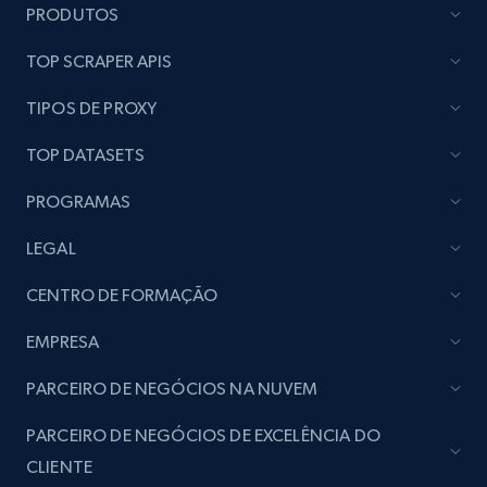
PRODUTOS
Lazada - Products
TOP SCRAPER APIS
URL, Title, Rating, Reviews, Initial price, Final
price, Currency, Stock, and more.
TIPOS DE PROXY
TOP DATASETS
988+
160+
Comece grátis
PROGRAMAS
LEGAL
Lazada - Products - Discover products by
keyword
CENTRO DE FORMAÇÃO
URL, Title, Rating, Reviews, Initial price, Final
EMPRESA
price, Currency, Stock, and more.
PARCEIRO DE NEGÓCIOS NA NUVEM
988+
160+
Comece grátis
PARCEIRO DE NEGÓCIOS DE EXCELÊNCIA DO
CLIENTE