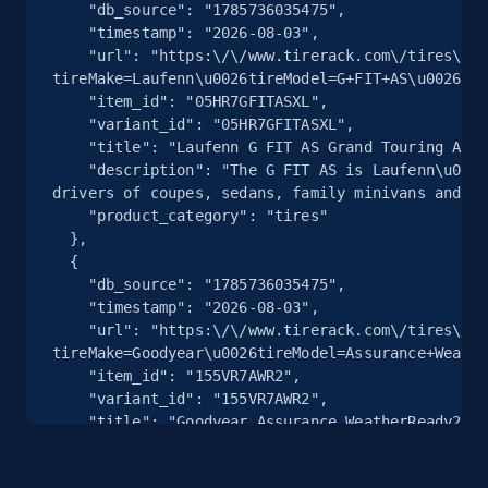
    "db_source": "1785736035475",

    "timestamp": "2026-08-03",

    "url": "https:\/\/www.tirerack.com\/tires\/tires.jsp?
tireMake=Laufenn\u0026tireModel=G+FIT+AS\u0026sid
Google Shopping
    "item_id": "05HR7GFITASXL",

    "variant_id": "05HR7GFITASXL",

URL, Product id, Title, Product description,
    "title": "Laufenn G FIT AS Grand Touring All-Season Tires in 205\/50R17",

Rating, Reviews count, Images, Variations, and
    "description": "The G FIT AS is Laufenn\u0027s Grand Touring All-Season tire developed for the 
more.
drivers of coupes, sedans, family minivans and...
    "product_category": "tires"

2.4K+
199+
Comece grátis
  },

  {

    "db_source": "1785736035475",

    "timestamp": "2026-08-03",

    "url": "https:\/\/www.tirerack.com\/tires\/tires.jsp?
Google Shopping - collects products from
tireMake=Goodyear\u0026tireModel=Assurance+Weathe
web using keywords
    "item_id": "155VR7AWR2",

    "variant_id": "155VR7AWR2",

URL, Product id, Title, Product description,
    "title": "Goodyear Assurance WeatherReady2 Grand Touring All-Season Tires in 215\/55R17",

Rating, Reviews count, Images, Variations, and
    "description": "The Assurance WeatherReady2 is Goodyear\u0027s Grand Touring All-Season tire 
more.
developed for drivers of compact cars, passenger.