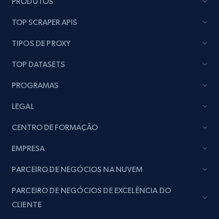
PRODUTOS
Lazada - Products
URL, Title, Rating, Reviews, Initial price, Final
TOP SCRAPER APIS
price, Currency, Stock, and more.
TIPOS DE PROXY
988+
160+
Comece grátis
TOP DATASETS
PROGRAMAS
Lazada - Products - Discover products by
LEGAL
keyword
CENTRO DE FORMAÇÃO
URL, Title, Rating, Reviews, Initial price, Final
price, Currency, Stock, and more.
EMPRESA
PARCEIRO DE NEGÓCIOS NA NUVEM
988+
160+
Comece grátis
PARCEIRO DE NEGÓCIOS DE EXCELÊNCIA DO
CLIENTE
Lazada - Products - Discover products by