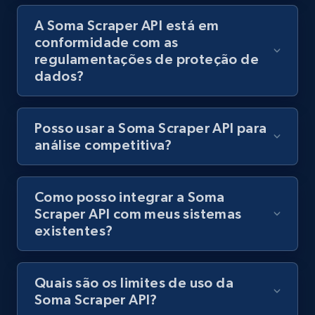
URL, Product id, Title, Images, Final price,
A Soma Scraper API está em
Currency, Discount, Initial price, and more.
conformidade com as
regulamentações de proteção de
1.1K+
148+
Comece grátis
dados?
Posso usar a Soma Scraper API para
Lowes.com
análise competitiva?
URL, Domain, Marketplace pn, Sku, Other pn,
Model number, Gtin ean pn, Product name, and
more.
Como posso integrar a Soma
Scraper API com meus sistemas
existentes?
991+
162+
Comece grátis
Quais são os limites de uso da
Soma Scraper API?
Lowes.com - Gather data on products using