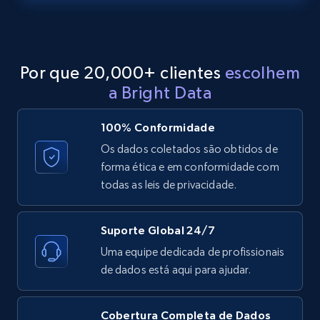
2.1K+
353+
Comece grátis
Por que 20,000+ clientes
escolhem
a Bright Data
Etsy
URL, Product id, Listing inventory id, Title, Rating,
100% Conformidade
Reviews count shop, Reviews count item, Initial
price, and more.
Os dados coletados são obtidos de
forma ética e em conformidade com
todas as leis de privacidade.
1.9K+
322+
Comece grátis
Suporte Global 24/7
Uma equipe dedicada de profissionais
Etsy - Collect data on products using
de dados está aqui para ajudar.
specified keywords
URL, Product id, Listing inventory id, Title, Rating,
Reviews count shop, Reviews count item, Initial
Cobertura Completa de Dados