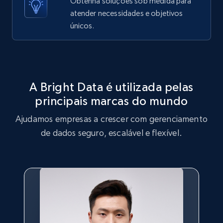
Obtenha soluções sob medida para
atender necessidades e objetivos
1.6K+
180+
Comece grátis
únicos.
Target
A Bright Data é utilizada pelas
URL, Product id, Title, Product description,
Rating, Reviews count, Initial price, Discount,
principais marcas do mundo
and more.
Ajudamos empresas a crescer com gerenciamento
de dados seguro, escalável e flexível.
1.3K+
175+
Comece grátis
Target - Gather data on products using
specified keywords
URL, Product id, Title, Product description,