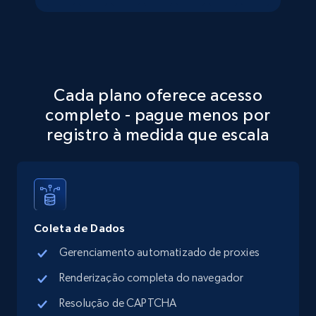
Walmart - products - Discover products by
using sku numbers
URL, Final price, Sku, Currency, Gtin,
Cada plano oferece acesso
Specifications, Image urls, Top reviews, and
completo - pague menos por
more.
registro à medida que escala
5.6K+
874+
Comece grátis
TikTok Shop
Coleta de Dados
URL, Title, Available, Description, Currency, Initial
Gerenciamento automatizado de proxies
price, Final price, Discount percent, and more.
Renderização completa do navegador
Resolução de CAPTCHA
5.4K+
667+
Comece grátis