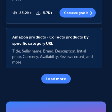
35.2K+
5.7K+
Comece grátis
Amazon products - Collects products by
specific category URL
Title, Seller name, Brand, Description, Initial
price, Currency, Availability, Reviews count, and
more.
35.2K+
5.7K+
Comece grátis
Load more
Amazon products - Collects products by
specific keywords