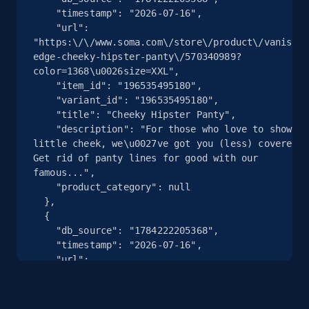
    "timestamp": "2026-07-16",

    "url": 
"https:\/\/www.soma.com\/store\/product\/vanishin
Google Shopping
edge-cheeky-hipster-panty\/570340989?
URL, Product id, Title, Product description,
color=1368\u0026size=XXL",

Rating, Reviews count, Images, Variations, and
    "item_id": "196535495180",

more.
    "variant_id": "196535495180",

    "title": "Cheeky Hipster Panty",

    "description": "For those who love to show a 
2.4K+
199+
Comece grátis
little cheek, we\u0027ve got you (less) covered. 
Get rid of panty lines for good with our 
famous...",

    "product_category": null

Google Shopping - collects products from
  },

  {

web using keywords
    "db_source": "1784222205368",

URL, Product id, Title, Product description,
    "timestamp": "2026-07-16",

Rating, Reviews count, Images, Variations, and
    "url": 
more.
"https:\/\/www.soma.com\/store\/product\/vanishin
edge-cheeky-hipster-panty\/570340989?
color=3886\u0026size=XS",

2.4K+
199+
Comece grátis