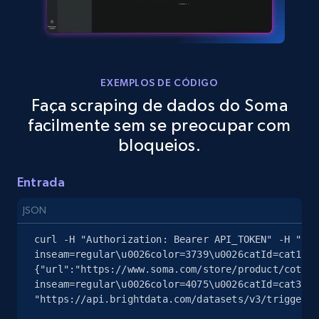
eBay
URL, Product id, Title, Seller name, Seller rating,
Seller reviews, Breadcrumbs, Root category, and
more.
EXEMPLOS DE CÓDIGO
Faça scraping de dados do Soma
2.5K+
358+
Comece grátis
facilmente sem se preocupar com
bloqueios.
Entrada
eBay - Gather data on products using
specified keywords
JSON
URL, Product id, Title, Seller name, Seller rating,
Seller reviews, Breadcrumbs, Root category, and
curl -H "Authorization: Bearer API_TOKEN" -H "Con
more.
inseam=regular\u0026color=3739\u0026catId=cat1267
{"url":"https://www.soma.com/store/product/cotton
inseam=regular\u0026color=4075\u0026catId=cat3888
2.5K+
358+
Comece grátis
"https://api.brightdata.com/datasets/v3/trigger?d