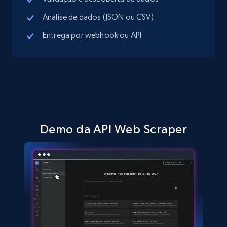
Análise de dados (JSON ou CSV)
TikTok Shop - discover records by shop url
Entrega por webhook ou API
URL, Title, Available, Description, Currency, Initial
price, Final price, Discount percent, and more.
5.4K+
667+
Comece grátis
Demo da API Web Scraper
Amazon sellers info
Seller id, URL, Seller name, Description, Detailed
info, Stars, Feedbacks, Return policy, and more.
2.5K+
378+
Comece grátis