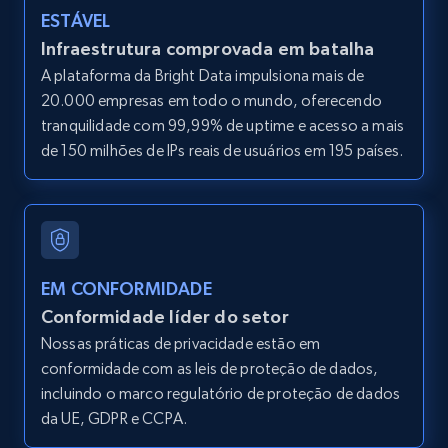
ESTÁVEL
Infraestrutura comprovada em batalha
Home Depot US - Discover products by
A plataforma da Bright Data impulsiona mais de
specified UPC
20.000 empresas em todo o mundo, oferecendo
tranquilidade com 99,99% de uptime e acesso a mais
URL, Domain, Country code, Model number,
de 150 milhões de IPs reais de usuários em 195 países.
Sku, Product id, Product name, Manufacturer,
and more.
2.1K+
353+
Comece grátis
EM CONFORMIDADE
Conformidade líder do setor
Home Depot US - Discovery products by
Nossas práticas de privacidade estão em
specific category URL
conformidade com as leis de proteção de dados,
URL, Domain, Country code, Model number,
incluindo o marco regulatório de proteção de dados
Sku, Product id, Product name, Manufacturer,
da UE, GDPR e CCPA.
and more.