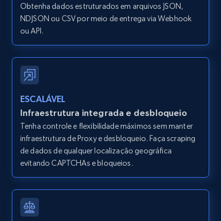
Obtenha dados estruturados em arquivos JSON,
Home Depot US - Gather data on products
NDJSON ou CSV por meio de entrega via Webhook
using specified keywords
ou API.
URL, Domain, Country code, Model number,
Sku, Product id, Product name, Manufacturer,
and more.
2.1K+
353+
Comece grátis
ESCALÁVEL
Infraestrutura integrada e desbloqueio
Tenha controle e flexibilidade máximos sem manter
Home Depot US - Discover products by
infraestrutura de Proxy e desbloqueio. Faça scraping
specified URL
de dados de qualquer localização geográfica
URL, Domain, Country code, Model number,
evitando CAPTCHAs e bloqueios.
Sku, Product id, Product name, Manufacturer,
and more.
2.1K+
353+
Comece grátis