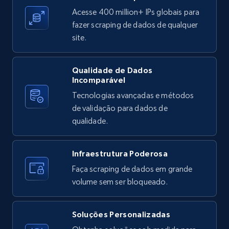
price, and more.
Acesse 400 million+ IPs globais para
fazer scraping de dados de qualquer
1.9K+
322+
Comece grátis
site.
Qualidade de Dados
Incomparável
Etsy - Collects data from shop's URL
Tecnologias avançadas e métodos
URL, Product id, Listing inventory id, Title, Rating,
de validação para dados de
Reviews count shop, Reviews count item, Initial
price, and more.
qualidade.
1.9K+
322+
Comece grátis
Infraestrutura Poderosa
Faça scraping de dados em grande
volume sem ser bloqueado.
Amazon products search
Asin, URL, Name, Sponsored, Initial price, Final
Soluções Personalizadas
price, Currency, Sold, and more.