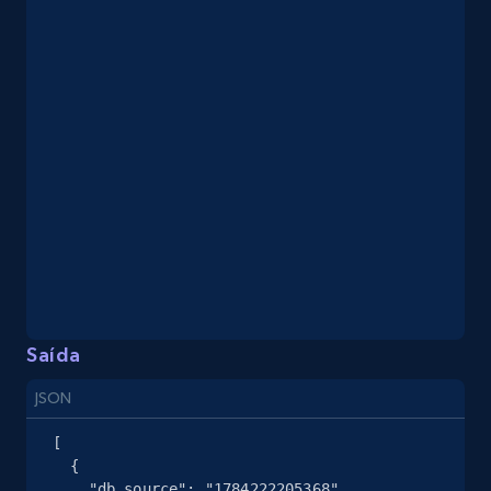
eBay - Collect products from shops on eBay
URL, Product id, Title, Seller name, Seller rating,
Seller reviews, Breadcrumbs, Root category, and
more.
2.5K+
358+
Comece grátis
eBay - Collect records by category
URL, Product id, Title, Seller name, Seller rating,
Saída
Seller reviews, Breadcrumbs, Root category, and
more.
JSON
[

2.5K+
358+
Comece grátis
  {

    "db_source": "1784222205368",
