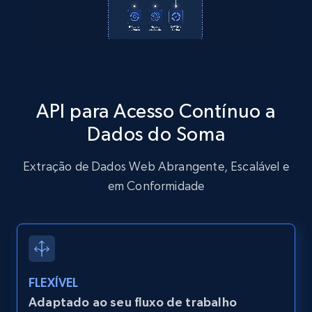
products from Brands URLs
Title, Seller name, Brand, Description, Initial
price, Currency, Availability, Reviews count, and
more.
2.1K+
375+
Comece grátis
API para Acesso Contínuo a
Dados do Soma
Extração de Dados Web Abrangente, Escalável e
Home Depot US
em Conformidade
URL, Domain, Country code, Model number,
Sku, Product id, Product name, Manufacturer,
and more.
2.1K+
353+
Comece grátis
FLEXÍVEL
Adaptado ao seu fluxo de trabalho