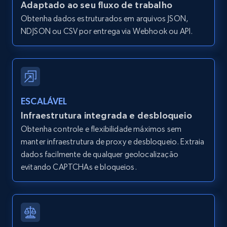
Adaptado ao seu fluxo de trabalho
and more.
Obtenha dados estruturados em arquivos JSON,
NDJSON ou CSV por entrega via Webhook ou API.
12K+
1.3K+
Comece grátis
Zillow properties listing information -
Search by parameters on zillow and use the
ESCALÁVEL
direct link as input
Infraestrutura integrada e desbloqueio
Zpid, City, State, HomeStatus, Address,
Obtenha controle e flexibilidade máximos sem
IsListingClaimedByCurrentSignedInUser,
manter infraestrutura de proxy e desbloqueio. Extraia
IsCurrentSignedInAgentResponsible, Bedrooms,
dados facilmente de qualquer geolocalização
and more.
evitando CAPTCHAs e bloqueios.
12K+
1.3K+
Comece grátis