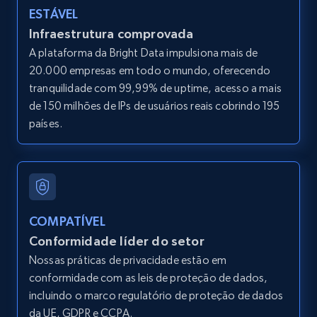
LinkedIn posts
ESTÁVEL
URL, ID, User id, Use url, Title, Headline, Post
Infraestrutura comprovada
text, Date posted, and more.
A plataforma da Bright Data impulsiona mais de
20.000 empresas em todo o mundo, oferecendo
11.3K+
1.5K+
Comece grátis
tranquilidade com 99,99% de uptime, acesso a mais
de 150 milhões de IPs de usuários reais cobrindo 195
países.
LinkedIn posts - Discover user's articles by
URL
URL, ID, User id, Use url, Title, Headline, Post
text, Date posted, and more.
COMPATÍVEL
Conformidade líder do setor
11.3K+
1.5K+
Comece grátis
Nossas práticas de privacidade estão em
conformidade com as leis de proteção de dados,
incluindo o marco regulatório de proteção de dados
da UE, GDPR e CCPA.