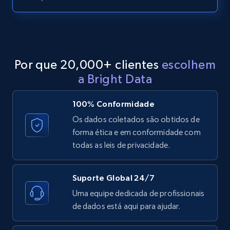
LinkedIn posts - Discover posts by Profile
URL
URL, ID, User id, Use url, Title, Headline, Post
text, Date posted, and more.
Por que 20,000+ clientes
escolhem
11.3K+
1.5K+
Comece grátis
a Bright Data
100% Conformidade
LinkedIn posts - Discover new posts
Os dados coletados são obtidos de
company URL
forma ética e em conformidade com
todas as leis de privacidade.
URL, ID, User id, Use url, Title, Headline, Post
text, Date posted, and more.
Suporte Global 24/7
11.3K+
1.5K+
Comece grátis
Uma equipe dedicada de profissionais
de dados está aqui para ajudar.