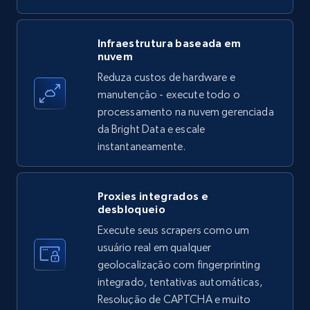
Amazon products - find products by using
Infraestrutura baseada em
nuvem
upc numbers
Reduza custos de hardware e
Title, Seller name, Brand, Description, Initial
manutenção - execute todo o
price, Currency, Availability, Reviews count, and
more.
processamento na nuvem gerenciada
da Bright Data e escale
instantaneamente.
35.3K+
5.7K+
Comece grátis
Proxies integrados e
desbloqueio
LinkedIn company information
Execute seus scrapers como um
ID, Name, Country code, Locations, Followers,
usuário real em qualquer
Employees in linkedin, About, Specialties, and
geolocalização com fingerprinting
more.
integrado, tentativas automáticas,
Resolução de CAPTCHA e muito
33.6K+
3.5K+
Comece grátis