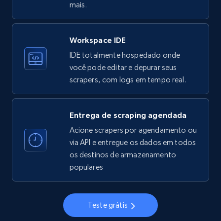
mais.
Workspace IDE
Instagram - Profiles
IDE totalmente hospedado onde
Account, Fbid, ID, Followers, Posts count, Is
você pode editar e depurar seus
business account, Is professional account, Is
scrapers, com logs em tempo real.
verified, and more.
22.4K+
3.5K+
Comece grátis
Entrega de scraping agendada
Acione scrapers por agendamento ou
via API e entregue os dados em todos
os destinos de armazenamento
Instagram - Profiles - Collect profile
populares
information by user name
Account, Fbid, ID, Followers, Posts count, Is
business account, Is professional account, Is
Teste grátis
verified, and more.