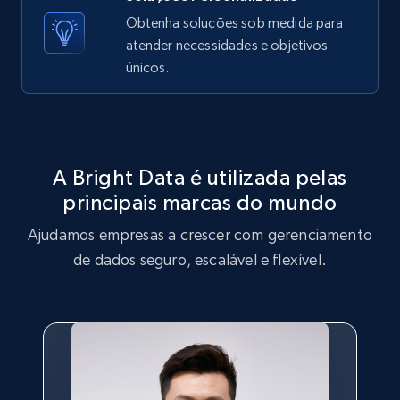
X (formerly Twitter) - Posts - Getting x
Obtenha soluções sob medida para
posts by array of profiles
atender necessidades e objetivos
ID, User posted, Name, Description, Date
únicos.
posted, Photos, URL, Quoted post, and more.
10.4K+
1.2K+
Comece grátis
A Bright Data é utilizada pelas
principais marcas do mundo
TikTok - Profiles
Ajudamos empresas a crescer com gerenciamento
Account id, Nickname, Biography, Awg
engagement rate, Comment engagement rate,
de dados seguro, escalável e flexível.
Like engagement rate, Bio link, Predicted lang,
and more.
8.3K+
963+
Comece grátis