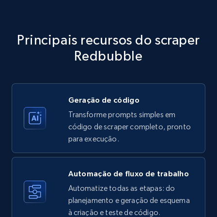
Amazon products - Collects products by
specific category URL
Title, Seller name, Brand, Description, Initial
Principais recursos do scraper
price, Currency, Availability, Reviews count, and
more.
Redbubble
35.3K+
5.7K+
Comece grátis
Geração de código
Transforme prompts simples em
Amazon products - Collects products by
código de scraper completo, pronto
specific keywords
para execução.
Title, Seller name, Brand, Description, Initial
price, Currency, Availability, Reviews count, and
more.
Automação de fluxo de trabalho
Automatize todas as etapas: do
35.3K+
planejamento e geração de esquema
5.7K+
Comece grátis
à criação e teste de código.