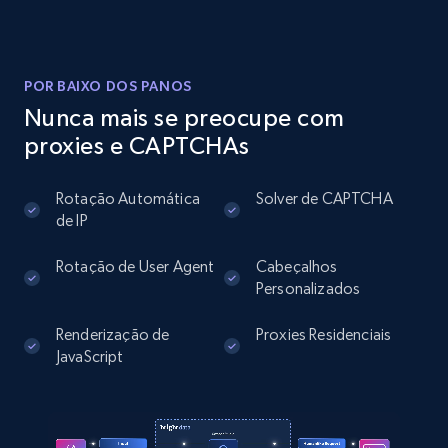
Instagram - Posts
URL, User posted, Description, Hashtags, Num
comments, Date posted, Likes, Photos, and
POR BAIXO DOS PANOS
more.
Nunca mais se preocupe com
proxies e CAPTCHAs
13.2K+
1.6K+
Comece grátis
Rotação Automática
Solver de CAPTCHA
de IP
Instagram - Posts - Collects posts from a
Rotação de User Agent
Cabeçalhos
specific URLs by using profile URL
Personalizados
URL, User posted, Description, Hashtags, Num
Renderização de
Proxies Residenciais
comments, Date posted, Likes, Photos, and
JavaScript
more.
13.2K+
1.6K+
Comece grátis