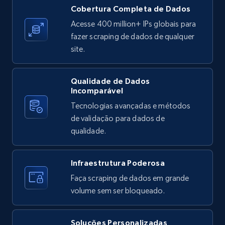
X (formerly Twitter) - Posts
Cobertura Completa de Dados
ID, User posted, Name, Description, Date
Acesse 400 million+ IPs globais para
posted, Photos, URL, Quoted post, and more.
fazer scraping de dados de qualquer
site.
10.4K+
1.2K+
Comece grátis
Qualidade de Dados
Incomparável
Tecnologias avançadas e métodos
X (formerly Twitter) - Posts - Collecting
de validação para dados de
Twitter posts URLs
qualidade.
ID, User posted, Name, Description, Date
posted, Photos, URL, Quoted post, and more.
Infraestrutura Poderosa
10.4K+
1.2K+
Comece grátis
Faça scraping de dados em grande
volume sem ser bloqueado.
Soluções Personalizadas