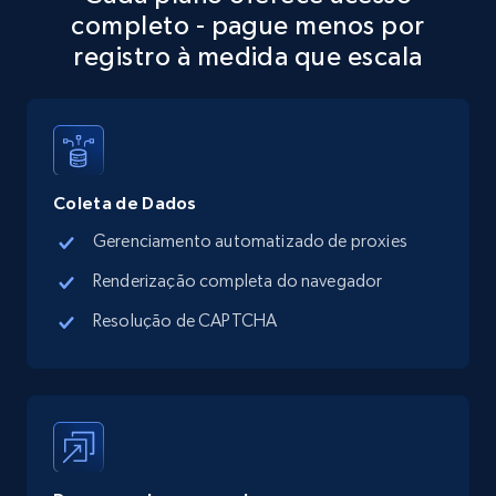
completo - pague menos por
more.
registro à medida que escala
13.3K+
1.7K+
Comece grátis
Google Maps full information - discover
Coleta de Dados
records by location search
Gerenciamento automatizado de proxies
Place id, URL, Country, Name, Category,
Address, Description, Business details, and
Renderização completa do navegador
more.
Resolução de CAPTCHA
13.3K+
1.7K+
Comece grátis
Google Maps full information - Collect