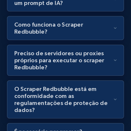
um prompt de IA?
8.1K+
716+
Comece grátis
Como funciona o Scraper
Redbubble?
Youtube - Videos posts - Discovery records
by Explore page URL
URL, Title, Youtuber, Youtuber md5, Video url,
Preciso de servidores ou proxies
Video length, Likes, Views, and more.
próprios para executar o scraper
Redbubble?
8.1K+
716+
Comece grátis
O Scraper Redbubble está em
conformidade com as
Youtube - Videos posts - Discovery videos
regulamentações de proteção de
by podcast url
dados?
URL, Title, Youtuber, Youtuber md5, Video url,
Video length, Likes, Views, and more.