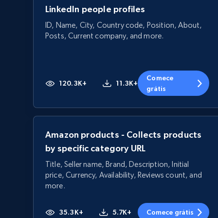
LinkedIn people profiles
ID, Name, City, Country code, Position, About,
Posts, Current company, and more.
Comece
120.3K+
11.3K+
grátis
Amazon products - Collects products
by specific category URL
Title, Seller name, Brand, Description, Initial
price, Currency, Availability, Reviews count, and
more.
35.3K+
5.7K+
Comece grátis