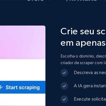
Crie seu s
em apenas 
Escolha o domínio, descr
criador de scraper com 
Descreva as ne
A IA gera insta
Execute solicit