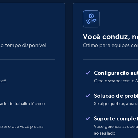
Você conduz, n
co tempo disponível
Ótimo para equipes com
Configuração au
você
Gere o scraper com o A
Solução de prob
ade de trabalho técnico
Se algo quebrar, abra
Suporte comple
izer o que você precisa
Você gerencia as operaç
ao seu lado