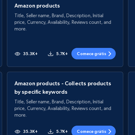
Amazon products
Title, Seller name, Brand, Description, Initial
price, Currency, Availability, Reviews count, and
more.
35.3K+
5.7K+
Comece grátis
Amazon products - Collects products
by specific keywords
Title, Seller name, Brand, Description, Initial
price, Currency, Availability, Reviews count, and
more.
35.3K+
5.7K+
Comece grátis