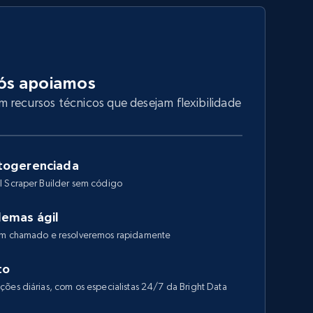
ós apoiamos
 recursos técnicos que desejam flexibilidade
togerenciada
I Scraper Builder sem código
lemas ágil
 um chamado e resolveremos rapidamente
to
ões diárias, com os especialistas 24/7 da Bright Data