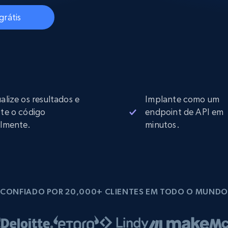
rtir de
Começa a partir de
collected
B
$0.9/IP
datacenter
grátis
rtir de
Proxies ISP
eer
Mais de 700.000 proxies residenciais
estáticos totalmente compatíveis
ualize os resultados e
Implante como um
de
ste o código
endpoint de API em
ilmente.
minutos.
CONFIADO POR 20,000+ CLIENTES EM TODO O MUNDO