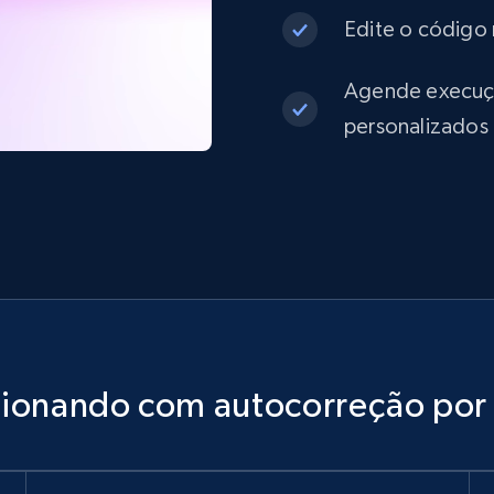
Edite o código 
Agende execuçõe
personalizados
cionando com autocorreção por