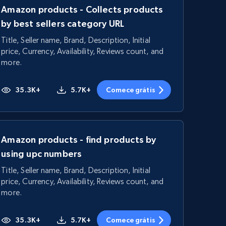
Amazon products - Collects products
by best sellers category URL
Title, Seller name, Brand, Description, Initial
price, Currency, Availability, Reviews count, and
more.
35.3K+
5.7K+
Comece grátis
Amazon products - find products by
using upc numbers
Title, Seller name, Brand, Description, Initial
price, Currency, Availability, Reviews count, and
more.
35.3K+
5.7K+
Comece grátis