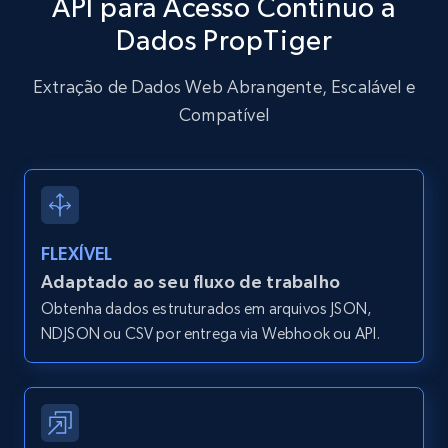
API para Acesso Contínuo a
and more.
Dados PropTiger
12.1K+
1.3K+
Comece grátis
Extração de Dados Web Abrangente, Escalável e
Compatível
Zillow properties listing information -
Search by parameters on zillow and use the
direct link as input
Zpid, City, State, HomeStatus, Address,
FLEXÍVEL
IsListingClaimedByCurrentSignedInUser,
Adaptado ao seu fluxo de trabalho
IsCurrentSignedInAgentResponsible, Bedrooms,
Obtenha dados estruturados em arquivos JSON,
and more.
NDJSON ou CSV por entrega via Webhook ou API.
12.1K+
1.3K+
Comece grátis