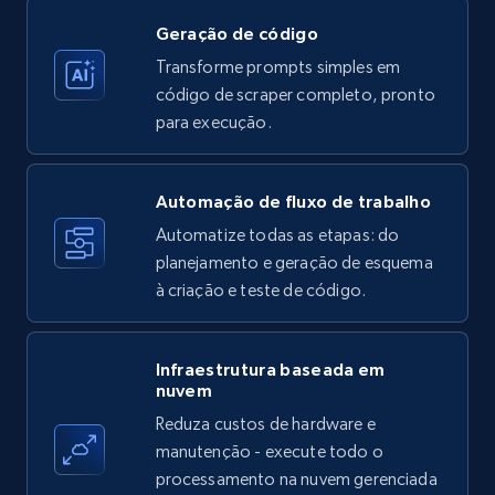
Geração de código
Transforme prompts simples em
Amazon products - find products by using
código de scraper completo, pronto
upc numbers
para execução.
Title, Seller name, Brand, Description, Initial
price, Currency, Availability, Reviews count, and
more.
Automação de fluxo de trabalho
Automatize todas as etapas: do
35.3K+
5.7K+
Comece grátis
planejamento e geração de esquema
à criação e teste de código.
LinkedIn company information
Infraestrutura baseada em
ID, Name, Country code, Locations, Followers,
nuvem
Employees in linkedin, About, Specialties, and
Reduza custos de hardware e
more.
manutenção - execute todo o
processamento na nuvem gerenciada
33.6K+
3.5K+
Comece grátis