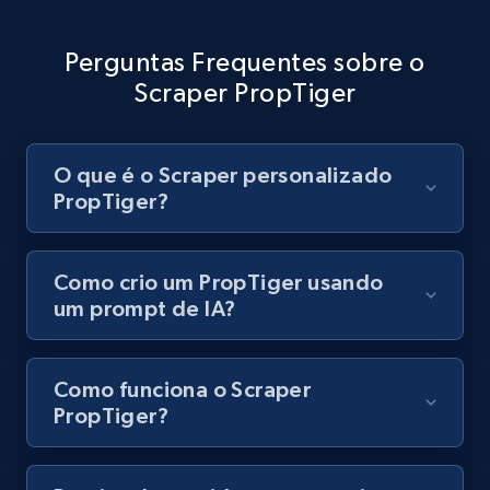
8.1K+
716+
Comece grátis
Perguntas Frequentes sobre o
Scraper PropTiger
Youtube - Videos posts - Discovery records
by Explore page URL
O que é o Scraper personalizado
URL, Title, Youtuber, Youtuber md5, Video url,
PropTiger?
Video length, Likes, Views, and more.
8.1K+
716+
Comece grátis
Como crio um PropTiger usando
um prompt de IA?
Youtube - Videos posts - Discovery videos
Como funciona o Scraper
by podcast url
PropTiger?
URL, Title, Youtuber, Youtuber md5, Video url,
Video length, Likes, Views, and more.