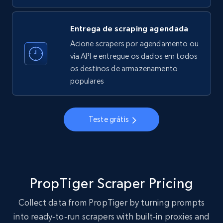
22.4K+
3.5K+
Comece grátis
Entrega de scraping agendada
Acione scrapers por agendamento ou
via API e entregue os dados em todos
Crunchbase companies information
os destinos de armazenamento
Name, URL, ID, Cb rank, Region, About,
populares
Industries, Operating status, and more.
15.6K+
1.6K+
Comece grátis
Teste grátis
Crunchbase companies information -
Searching data by keyword
PropTiger Scraper Pricing
Name, URL, ID, Cb rank, Region, About,
Collect data from PropTiger by turning prompts
Industries, Operating status, and more.
into ready‑to‑run scrapers with built‑in proxies and