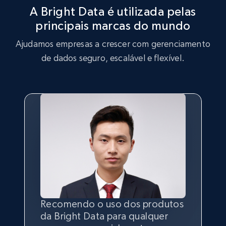
A Bright Data é utilizada pelas
TikTok - Profiles - Discover by search URL
principais marcas do mundo
and country
Ajudamos empresas a crescer com gerenciamento
Account id, Nickname, Biography, Awg
engagement rate, Comment engagement rate,
de dados seguro, escalável e flexível.
Like engagement rate, Bio link, Predicted lang,
and more.
8.3K+
963+
Comece grátis
Youtube - Videos posts
URL, Title, Youtuber, Youtuber md5, Video url,
Video length, Likes, Views, and more.
Recomendo o uso dos produtos
Sem a capacidade de coletar
Ter a melhor
qualidade
e
8.1K+
716+
Comece grátis
da Bright Data para qualquer
dados públicos na internet, não
quantidade
de dados é o mais