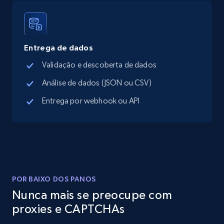
Instagram - Posts
URL, User posted, Description, Hashtags, Num
comments, Date posted, Likes, Photos, and
Entrega de dados
more.
Validação e descoberta de dados
13.2K+
1.6K+
Comece grátis
Análise de dados (JSON ou CSV)
Entrega por webhook ou API
Instagram - Posts - Collects posts from a
specific URLs by using profile URL
URL, User posted, Description, Hashtags, Num
comments, Date posted, Likes, Photos, and
POR BAIXO DOS PANOS
more.
Nunca mais se preocupe com
proxies e CAPTCHAs
13.2K+
1.6K+
Comece grátis