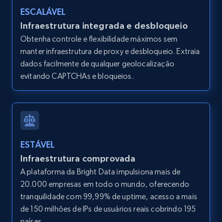
LinkedIn posts
ESCALÁVEL
URL, ID, User id, Use url, Title, Headline, Post
Infraestrutura integrada e desbloqueio
text, Date posted, and more.
Obtenha controle e flexibilidade máximos sem
manter infraestrutura de proxy e desbloqueio. Extraia
11.3K+
1.5K+
Comece grátis
dados facilmente de qualquer geolocalização
evitando CAPTCHAs e bloqueios.
LinkedIn posts - Discover user's articles by
URL
URL, ID, User id, Use url, Title, Headline, Post
ESTÁVEL
text, Date posted, and more.
Infraestrutura comprovada
A plataforma da Bright Data impulsiona mais de
11.3K+
1.5K+
Comece grátis
20.000 empresas em todo o mundo, oferecendo
tranquilidade com 99,99% de uptime, acesso a mais
de 150 milhões de IPs de usuários reais cobrindo 195
países.