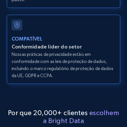
LinkedIn posts - Discover posts by Profile
URL
URL, ID, User id, Use url, Title, Headline, Post
text, Date posted, and more.
COMPATÍVEL
11.3K+
1.5K+
Comece grátis
Conformidade líder do setor
Nossas práticas de privacidade estão em
conformidade com as leis de proteção de dados,
LinkedIn posts - Discover new posts
incluindo o marco regulatório de proteção de dados
company URL
da UE, GDPR e CCPA.
URL, ID, User id, Use url, Title, Headline, Post
text, Date posted, and more.
11.3K+
1.5K+
Comece grátis
Por que 20,000+ clientes
escolhem
a Bright Data