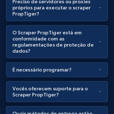
Preciso de servidores ou proxies
8.1K+
716+
Comece grátis
próprios para executar o scraper
PropTiger?
Amazon Reviews
O Scraper PropTiger está em
conformidade com as
URL, Product name, Product rating, Product
regulamentações de proteção de
rating object, Product rating max, Rating,
dados?
Author name, Asin, and more.
7.4K+
872+
Comece grátis
É necessário programar?
Vocês oferecem suporte para o
TikTok - Posts
Scraper PropTiger?
URL, Post id, Description, Create time, Digg
count, Share count, Collect count, Comment
count, and more.
Quais métodos de entrega estão