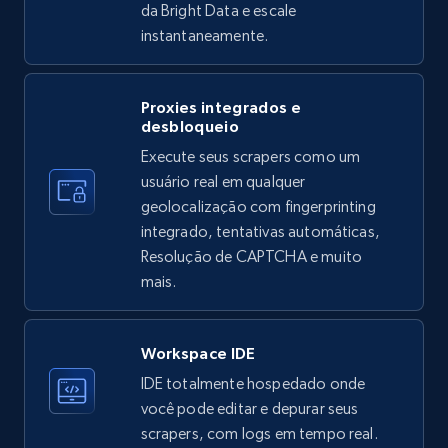
da Bright Data e escale
instantaneamente.
Instagram - Profiles
Proxies integrados e
Account, Fbid, ID, Followers, Posts count, Is
desbloqueio
business account, Is professional account, Is
Execute seus scrapers como um
verified, and more.
usuário real em qualquer
geolocalização com fingerprinting
22.4K+
3.5K+
Comece grátis
integrado, tentativas automáticas,
Resolução de CAPTCHA e muito
mais.
Instagram - Profiles - Collect profile
information by user name
Workspace IDE
Account, Fbid, ID, Followers, Posts count, Is
IDE totalmente hospedado onde
business account, Is professional account, Is
você pode editar e depurar seus
verified, and more.
scrapers, com logs em tempo real.