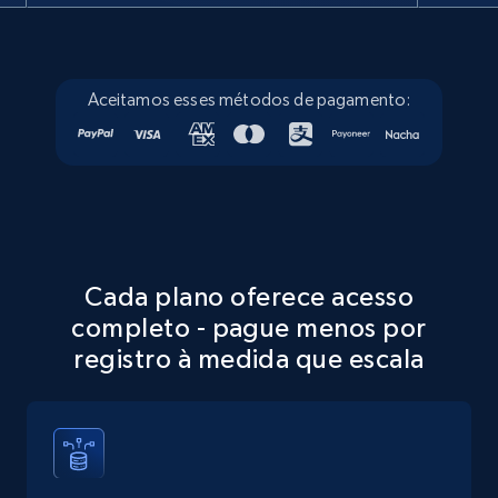
more.
13.3K+
1.7K+
Comece grátis
Aceitamos esses métodos de pagamento:
Google Maps full information - discover
records by location search
Place id, URL, Country, Name, Category,
Address, Description, Business details, and
Cada plano oferece acesso
more.
completo - pague menos por
registro à medida que escala
13.3K+
1.7K+
Comece grátis
Google Maps full information - Collect