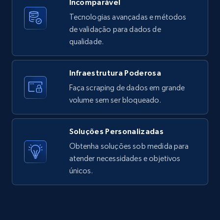
X (formerly Twitter) - Posts - Getting x
Incomparável
posts by array of profiles
Tecnologias avançadas e métodos
ID, User posted, Name, Description, Date
de validação para dados de
posted, Photos, URL, Quoted post, and more.
qualidade.
10.4K+
1.2K+
Comece grátis
Infraestrutura Poderosa
Faça scraping de dados em grande
volume sem ser bloqueado.
TikTok - Profiles
Account id, Nickname, Biography, Awg
Soluções Personalizadas
engagement rate, Comment engagement rate,
Obtenha soluções sob medida para
Like engagement rate, Bio link, Predicted lang,
atender necessidades e objetivos
and more.
únicos.
8.3K+
963+
Comece grátis