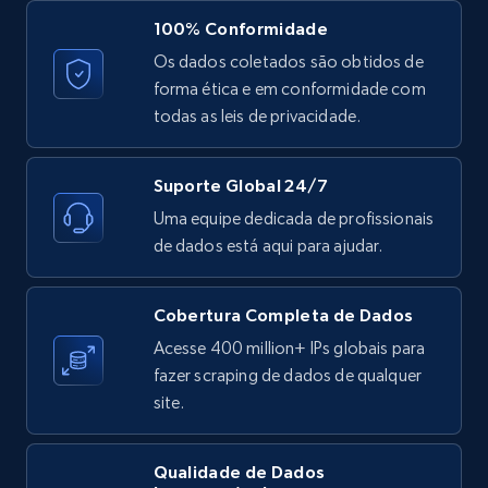
X (formerly Twitter) - Posts
100% Conformidade
ID, User posted, Name, Description, Date
Os dados coletados são obtidos de
posted, Photos, URL, Quoted post, and more.
forma ética e em conformidade com
todas as leis de privacidade.
10.4K+
1.2K+
Comece grátis
Suporte Global 24/7
Uma equipe dedicada de profissionais
X (formerly Twitter) - Posts - Collecting
de dados está aqui para ajudar.
Twitter posts URLs
ID, User posted, Name, Description, Date
Cobertura Completa de Dados
posted, Photos, URL, Quoted post, and more.
Acesse 400 million+ IPs globais para
fazer scraping de dados de qualquer
10.4K+
1.2K+
Comece grátis
site.
Qualidade de Dados