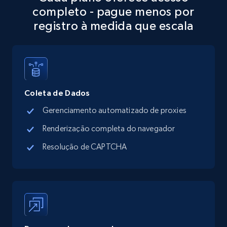
completo - pague menos por
more.
registro à medida que escala
13.3K+
1.7K+
Comece grátis
Google Maps full information - discover
Coleta de Dados
records by location search
Gerenciamento automatizado de proxies
Place id, URL, Country, Name, Category,
Address, Description, Business details, and
Renderização completa do navegador
more.
Resolução de CAPTCHA
13.3K+
1.7K+
Comece grátis
Google Maps full information - Collect