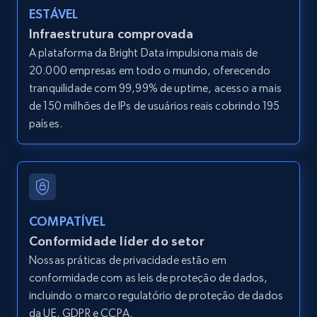
LinkedIn posts
ESTÁVEL
URL, ID, User id, Use url, Title, Headline, Post
Infraestrutura comprovada
text, Date posted, and more.
A plataforma da Bright Data impulsiona mais de
20.000 empresas em todo o mundo, oferecendo
11.3K+
1.5K+
Comece grátis
tranquilidade com 99,99% de uptime, acesso a mais
de 150 milhões de IPs de usuários reais cobrindo 195
países.
LinkedIn posts - Discover user's articles by
URL
URL, ID, User id, Use url, Title, Headline, Post
text, Date posted, and more.
COMPATÍVEL
Conformidade líder do setor
11.3K+
1.5K+
Comece grátis
Nossas práticas de privacidade estão em
conformidade com as leis de proteção de dados,
incluindo o marco regulatório de proteção de dados
da UE, GDPR e CCPA.