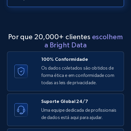
LinkedIn posts - Discover posts by Profile
URL
URL, ID, User id, Use url, Title, Headline, Post
text, Date posted, and more.
Por que 20,000+ clientes
escolhem
11.3K+
1.5K+
Comece grátis
a Bright Data
100% Conformidade
LinkedIn posts - Discover new posts
Os dados coletados são obtidos de
company URL
forma ética e em conformidade com
todas as leis de privacidade.
URL, ID, User id, Use url, Title, Headline, Post
text, Date posted, and more.
Suporte Global 24/7
11.3K+
1.5K+
Comece grátis
Uma equipe dedicada de profissionais
de dados está aqui para ajudar.