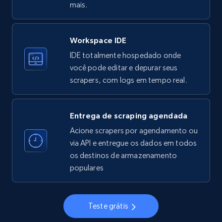
mais.
Workspace IDE
Instagram - Profiles
IDE totalmente hospedado onde
Account, Fbid, ID, Followers, Posts count, Is
você pode editar e depurar seus
business account, Is professional account, Is
scrapers, com logs em tempo real.
verified, and more.
22.3K+
3.5K+
Comece grátis
Entrega de scraping agendada
Acione scrapers por agendamento ou
via API e entregue os dados em todos
os destinos de armazenamento
Instagram - Profiles - Collect profile
populares
information by user name
Account, Fbid, ID, Followers, Posts count, Is
business account, Is professional account, Is
Teste grátis
verified, and more.