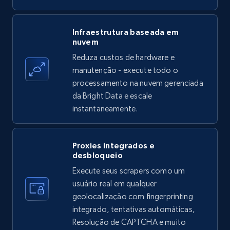
Amazon products - find products by using
Infraestrutura baseada em
nuvem
upc numbers
Reduza custos de hardware e
Title, Seller name, Brand, Description, Initial
manutenção - execute todo o
price, Currency, Availability, Reviews count, and
more.
processamento na nuvem gerenciada
da Bright Data e escale
instantaneamente.
35.3K+
5.7K+
Comece grátis
Proxies integrados e
desbloqueio
LinkedIn company information
Execute seus scrapers como um
ID, Name, Country code, Locations, Followers,
usuário real em qualquer
Employees in linkedin, About, Specialties, and
geolocalização com fingerprinting
more.
integrado, tentativas automáticas,
Resolução de CAPTCHA e muito
33.5K+
3.5K+
Comece grátis