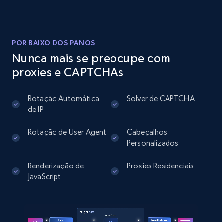
Instagram - Posts
URL, User posted, Description, Hashtags, Num
comments, Date posted, Likes, Photos, and
POR BAIXO DOS PANOS
more.
Nunca mais se preocupe com
proxies e CAPTCHAs
13.2K+
1.6K+
Comece grátis
Rotação Automática
Solver de CAPTCHA
de IP
Instagram - Posts - Collects posts from a
Rotação de User Agent
Cabeçalhos
specific URLs by using profile URL
Personalizados
URL, User posted, Description, Hashtags, Num
Renderização de
Proxies Residenciais
comments, Date posted, Likes, Photos, and
JavaScript
more.
13.2K+
1.6K+
Comece grátis