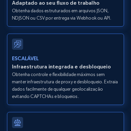
Adaptado ao seu fluxo de trabalho
and more.
Obtenha dados estruturados em arquivos JSON,
NDJSON ou CSV por entrega via Webhook ou API.
12K+
1.3K+
Comece grátis
Zillow properties listing information -
Search by parameters on zillow and use the
ESCALÁVEL
direct link as input
Infraestrutura integrada e desbloqueio
Zpid, City, State, HomeStatus, Address,
Obtenha controle e flexibilidade máximos sem
IsListingClaimedByCurrentSignedInUser,
manter infraestrutura de proxy e desbloqueio. Extraia
IsCurrentSignedInAgentResponsible, Bedrooms,
dados facilmente de qualquer geolocalização
and more.
evitando CAPTCHAs e bloqueios.
12K+
1.3K+
Comece grátis