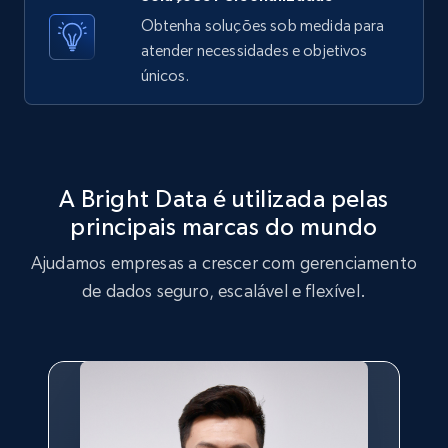
X (formerly Twitter) - Posts - Getting x
Obtenha soluções sob medida para
posts by array of profiles
atender necessidades e objetivos
ID, User posted, Name, Description, Date
únicos.
posted, Photos, URL, Quoted post, and more.
10.4K+
1.2K+
Comece grátis
A Bright Data é utilizada pelas
principais marcas do mundo
TikTok - Profiles
Ajudamos empresas a crescer com gerenciamento
Account id, Nickname, Biography, Awg
engagement rate, Comment engagement rate,
de dados seguro, escalável e flexível.
Like engagement rate, Bio link, Predicted lang,
and more.
8.3K+
963+
Comece grátis