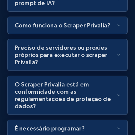
prompt de IA?
8.1K+
716+
Comece grátis
Como funciona o Scraper Privalia?
Youtube - Videos posts - Discovery records
by Explore page URL
Preciso de servidores ou proxies
URL, Title, Youtuber, Youtuber md5, Video url,
próprios para executar o scraper
Video length, Likes, Views, and more.
Privalia?
8.1K+
716+
Comece grátis
O Scraper Privalia está em
conformidade com as
regulamentações de proteção de
Youtube - Videos posts - Discovery videos
dados?
by podcast url
URL, Title, Youtuber, Youtuber md5, Video url,
Video length, Likes, Views, and more.
É necessário programar?