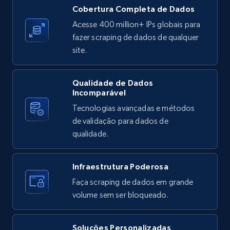
X (formerly Twitter) - Posts
Cobertura Completa de Dados
ID, User posted, Name, Description, Date
Acesse 400 million+ IPs globais para
posted, Photos, URL, Quoted post, and more.
fazer scraping de dados de qualquer
site.
10.4K+
1.2K+
Comece grátis
Qualidade de Dados
Incomparável
Tecnologias avançadas e métodos
X (formerly Twitter) - Posts - Collecting
de validação para dados de
Twitter posts URLs
qualidade.
ID, User posted, Name, Description, Date
posted, Photos, URL, Quoted post, and more.
Infraestrutura Poderosa
10.4K+
1.2K+
Comece grátis
Faça scraping de dados em grande
volume sem ser bloqueado.
Soluções Personalizadas