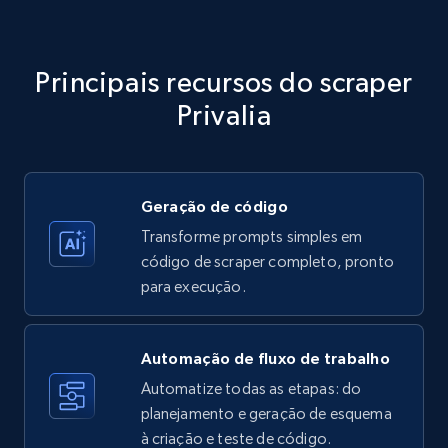
Amazon products - Collects products by
specific category URL
Title, Seller name, Brand, Description, Initial
Principais recursos do scraper
price, Currency, Availability, Reviews count, and
more.
Privalia
35.3K+
5.7K+
Comece grátis
Geração de código
Transforme prompts simples em
Amazon products - Collects products by
código de scraper completo, pronto
specific keywords
para execução.
Title, Seller name, Brand, Description, Initial
price, Currency, Availability, Reviews count, and
more.
Automação de fluxo de trabalho
Automatize todas as etapas: do
35.3K+
planejamento e geração de esquema
5.7K+
Comece grátis
à criação e teste de código.