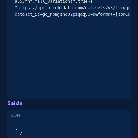
a653fh","all_variations":true}]' 
"https://api.brightdata.com/datasets/v3/trigger?
dataset_id=gd_mpmjzhe32pzqaqy34a&format=json&unco
eBay - Collect products from shops on eBay
URL, Product id, Title, Seller name, Seller rating,
Seller reviews, Breadcrumbs, Root category, and
more.
2.5K+
359+
Comece grátis
eBay - Collect records by category
Saída
URL, Product id, Title, Seller name, Seller rating,
Seller reviews, Breadcrumbs, Root category, and
JSON
more.
[

  {

2.5K+
359+
Comece grátis