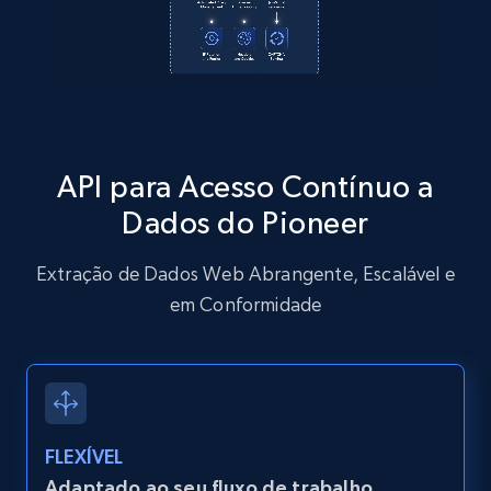
Amazon products global dataset
Title, Seller name, Brand, Description, Initial
price, Currency, Availability, Reviews count, and
more.
2.1K+
375+
Comece grátis
API para Acesso Contínuo a
Dados do Pioneer
Amazon products global dataset - Collects
Extração de Dados Web Abrangente, Escalável e
products by specific category URL
em Conformidade
Title, Seller name, Brand, Description, Initial
price, Currency, Availability, Reviews count, and
more.
2.1K+
375+
Comece grátis
FLEXÍVEL
Adaptado ao seu fluxo de trabalho