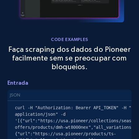
eBay
URL, Product id, Title, Seller name, Seller rating,
Seller reviews, Breadcrumbs, Root category, and
more.
CODE EXAMPLES
Faça scraping dos dados do Pioneer
facilmente sem se preocupar com
2.5K+
359+
Comece grátis
bloqueios.
Entrada
eBay - Gather data on products using
specified keywords
JSON
URL, Product id, Title, Seller name, Seller rating,
curl -H "Authorization: Bearer API_TOKEN" -H "Con
Seller reviews, Breadcrumbs, Root category, and
application/json" -d 
more.
'[{"url":"https://usa.pioneer/collections/seasona
offers/products/dmh-wt8000nex","all_variations":t
{"url":"https://usa.pioneer/products/ts-
2.5K+
359+
Comece grátis