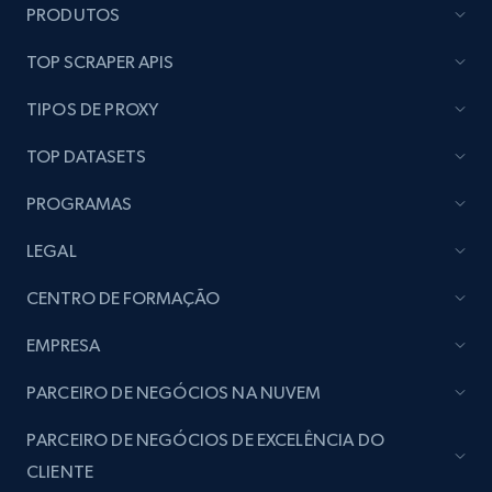
PRODUTOS
seller URL
URL, Title, Rating, Reviews, Initial price, Final
TOP SCRAPER APIS
price, Currency, Stock, and more.
TIPOS DE PROXY
992+
165+
Comece grátis
TOP DATASETS
PROGRAMAS
Lazada - Products - Discover products by
LEGAL
brand URL
CENTRO DE FORMAÇÃO
URL, Title, Rating, Reviews, Initial price, Final
price, Currency, Stock, and more.
EMPRESA
992+
165+
Comece grátis
PARCEIRO DE NEGÓCIOS NA NUVEM
PARCEIRO DE NEGÓCIOS DE EXCELÊNCIA DO
CLIENTE