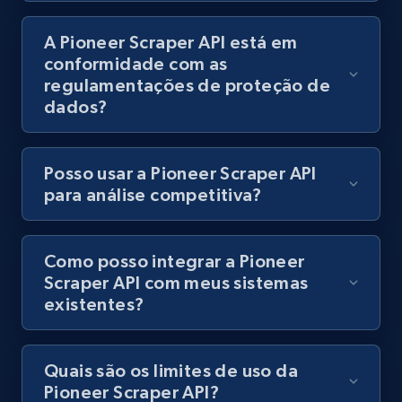
products using specified keywords
A Pioneer Scraper API está em
URL, Product id, Title, Images, Final price,
conformidade com as
Currency, Discount, Initial price, and more.
regulamentações de proteção de
dados?
1.1K+
149+
Comece grátis
Posso usar a Pioneer Scraper API
para análise competitiva?
Lazada - Products
URL, Title, Rating, Reviews, Initial price, Final
price, Currency, Stock, and more.
Como posso integrar a Pioneer
Scraper API com meus sistemas
992+
165+
Comece grátis
existentes?
Quais são os limites de uso da
Lazada - Products - Discover products by
Pioneer Scraper API?