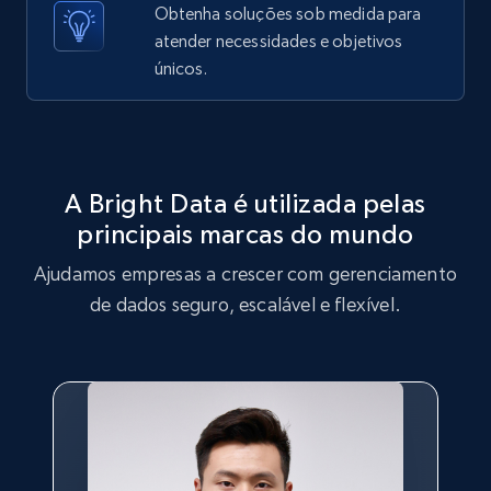
Obtenha soluções sob medida para
price, Currency, Sold, and more.
atender necessidades e objetivos
únicos.
1.6K+
181+
Comece grátis
Target
A Bright Data é utilizada pelas
URL, Product id, Title, Product description,
principais marcas do mundo
Rating, Reviews count, Initial price, Discount,
and more.
Ajudamos empresas a crescer com gerenciamento
de dados seguro, escalável e flexível.
1.3K+
176+
Comece grátis
Target - Gather data on products using
specified keywords