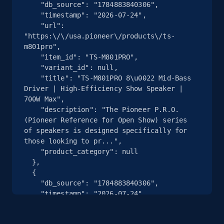
    "db_source": "1784883840306",

    "timestamp": "2026-07-24",

    "url": 
"https:\/\/usa.pioneer\/products\/ts-
Google Shopping
m801pro",

    "item_id": "TS-M801PRO",

URL, Product id, Title, Product description,
    "variant_id": null,

Rating, Reviews count, Images, Variations, and
    "title": "TS-M801PRO 8\u0022 Mid-Bass 
more.
Driver | High-Efficiency Show Speaker | 
700W Max",

2.4K+
202+
Comece grátis
    "description": "The Pioneer P.R.O. 
(Pioneer Reference for Open Show) series 
of speakers is designed specifically for 
those looking to pr...",

    "product_category": null

Google Shopping - collects products from
  },

web using keywords
  {

    "db_source": "1784883840306",

URL, Product id, Title, Product description,
    "timestamp": "2026-07-24",

Rating, Reviews count, Images, Variations, and
    "url": 
more.
"https:\/\/usa.pioneer\/products\/ts-