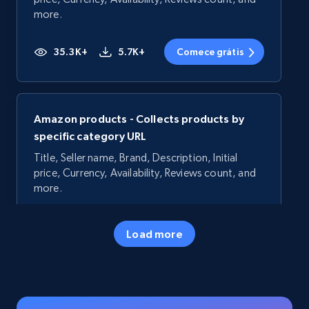
more.
35.3K+
5.7K+
Comece grátis
Amazon products - Collects products by
specific category URL
Title, Seller name, Brand, Description, Initial
price, Currency, Availability, Reviews count, and
more.
35.3K+
5.7K+
Comece grátis
Load more
Amazon products - Collects products by