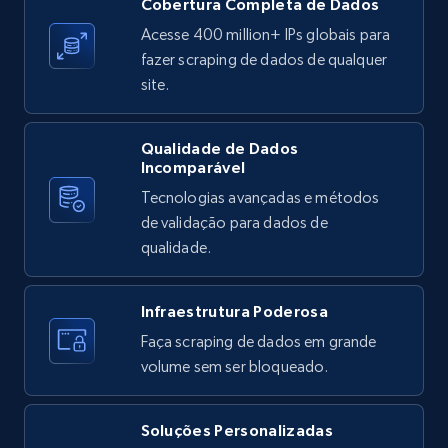
Cobertura Completa de Dados
Reviews count shop, Reviews count item, Initial
price, and more.
Acesse 400 million+ IPs globais para
fazer scraping de dados de qualquer
site.
1.9K+
323+
Comece grátis
Qualidade de Dados
Incomparável
Etsy - Collects data from shop's URL
Tecnologias avançadas e métodos
URL, Product id, Listing inventory id, Title, Rating,
de validação para dados de
Reviews count shop, Reviews count item, Initial
qualidade.
price, and more.
Infraestrutura Poderosa
1.9K+
323+
Comece grátis
Faça scraping de dados em grande
volume sem ser bloqueado.
Amazon products search
Soluções Personalizadas
Asin, URL, Name, Sponsored, Initial price, Final