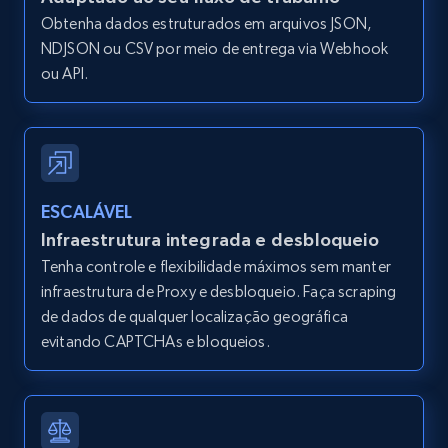
Obtenha dados estruturados em arquivos JSON,
Amazon products global dataset -
NDJSON ou CSV por meio de entrega via Webhook
Collecting products by keyword search
ou API.
Title, Seller name, Brand, Description, Initial
price, Currency, Availability, Reviews count, and
more.
2.1K+
375+
Comece grátis
ESCALÁVEL
Infraestrutura integrada e desbloqueio
Tenha controle e flexibilidade máximos sem manter
infraestrutura de Proxy e desbloqueio. Faça scraping
Amazon products global dataset - Collects
de dados de qualquer localização geográfica
products by best sellers category URL
evitando CAPTCHAs e bloqueios.
Title, Seller name, Brand, Description, Initial
price, Currency, Availability, Reviews count, and
more.