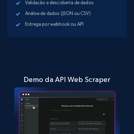
Validação e descoberta de dados
Análise de dados (JSON ou CSV)
Entrega por webhook ou API
TikTok Shop - discover records by shop url
URL, Title, Available, Description, Currency, Initial
price, Final price, Discount percent, and more.
5.4K+
668+
Comece grátis
Demo da API Web Scraper
Amazon sellers info
Seller id, URL, Seller name, Description, Detailed
info, Stars, Feedbacks, Return policy, and more.
2.5K+
378+
Comece grátis