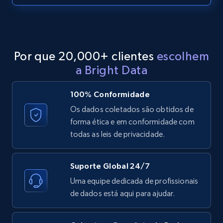
more.
2.1K+
375+
Comece grátis
Por que 20,000+ clientes
escolhem
a Bright Data
Etsy
URL, Product id, Listing inventory id, Title, Rating,
100% Conformidade
Reviews count shop, Reviews count item, Initial
Os dados coletados são obtidos de
price, and more.
forma ética e em conformidade com
todas as leis de privacidade.
1.9K+
323+
Comece grátis
Suporte Global 24/7
Uma equipe dedicada de profissionais
Etsy - Collect data on products using
de dados está aqui para ajudar.
specified keywords
URL, Product id, Listing inventory id, Title, Rating,