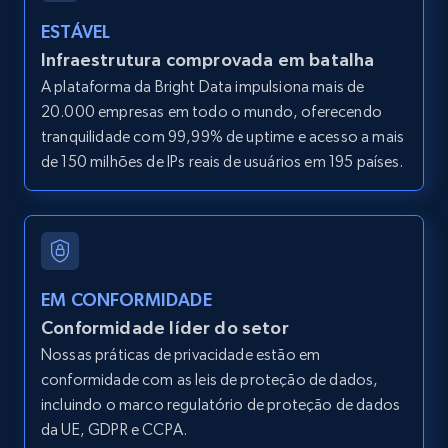
2.1K+
375+
Comece grátis
ESTÁVEL
Infraestrutura comprovada em batalha
A plataforma da Bright Data impulsiona mais de
Amazon products global dataset - Collect
20.000 empresas em todo o mundo, oferecendo
Amazon products by seller URL
tranquilidade com 99,99% de uptime e acesso a mais
Title, Seller name, Brand, Description, Initial
de 150 milhões de IPs reais de usuários em 195 países.
price, Currency, Availability, Reviews count, and
more.
2.1K+
375+
Comece grátis
EM CONFORMIDADE
Conformidade líder do setor
Amazon products global dataset - Collect
Nossas práticas de privacidade estão em
products from Brands URLs
conformidade com as leis de proteção de dados,
incluindo o marco regulatório de proteção de dados
Title, Seller name, Brand, Description, Initial
price, Currency, Availability, Reviews count, and
da UE, GDPR e CCPA.