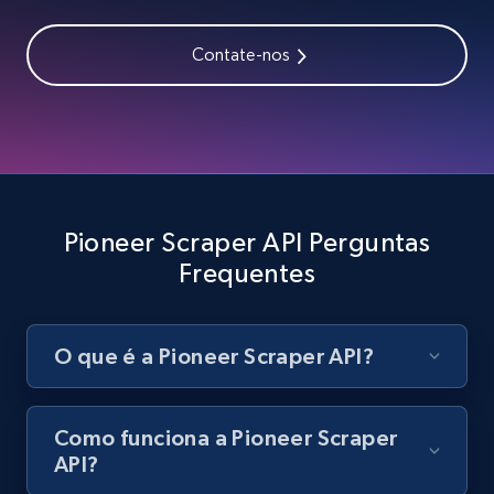
Zara - Products - discovery by category url
Category id, Product id, Product name, Price,
Contate-nos
Currency, Colour code, Colour, Description, and
more.
1.2K+
208+
Comece grátis
Pioneer Scraper API Perguntas
Best Buy products
Frequentes
URL, Product id, Title, Images, Final price,
Currency, Discount, Initial price, and more.
O que é a Pioneer Scraper API?
1.1K+
149+
Comece grátis
Como funciona a Pioneer Scraper
API?
Best Buy products - Collect data on