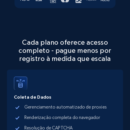
Walmart - products - Discover products by
using sku numbers
Cada plano oferece acesso
URL, Final price, Sku, Currency, Gtin,
completo - pague menos por
Specifications, Image urls, Top reviews, and
more.
registro à medida que escala
5.6K+
877+
Comece grátis
Coleta de Dados
TikTok Shop
Gerenciamento automatizado de proxies
URL, Title, Available, Description, Currency, Initial
price, Final price, Discount percent, and more.
Renderização completa do navegador
Resolução de CAPTCHA