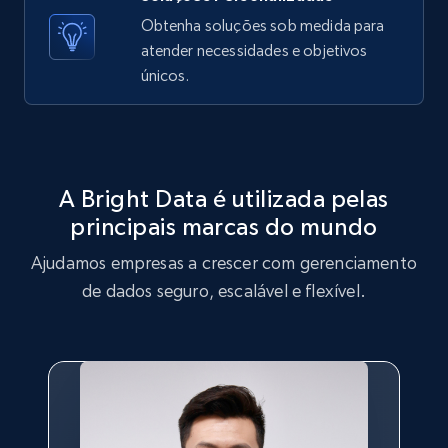
X (formerly Twitter) - Posts - Getting x
Obtenha soluções sob medida para
posts by array of profiles
atender necessidades e objetivos
ID, User posted, Name, Description, Date
únicos.
posted, Photos, URL, Quoted post, and more.
10.4K+
1.2K+
Comece grátis
A Bright Data é utilizada pelas
principais marcas do mundo
TikTok - Profiles
Ajudamos empresas a crescer com gerenciamento
Account id, Nickname, Biography, Awg
engagement rate, Comment engagement rate,
de dados seguro, escalável e flexível.
Like engagement rate, Bio link, Predicted lang,
and more.
8.3K+
963+
Comece grátis