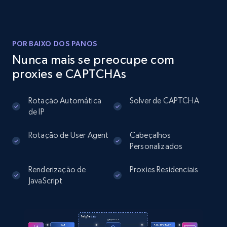
Instagram - Posts
URL, User posted, Description, Hashtags, Num
comments, Date posted, Likes, Photos, and
POR BAIXO DOS PANOS
more.
Nunca mais se preocupe com
proxies e CAPTCHAs
13.2K+
1.6K+
Comece grátis
Rotação Automática
Solver de CAPTCHA
de IP
Instagram - Posts - Collects posts from a
Rotação de User Agent
Cabeçalhos
specific URLs by using profile URL
Personalizados
URL, User posted, Description, Hashtags, Num
Renderização de
Proxies Residenciais
comments, Date posted, Likes, Photos, and
JavaScript
more.
13.2K+
1.6K+
Comece grátis