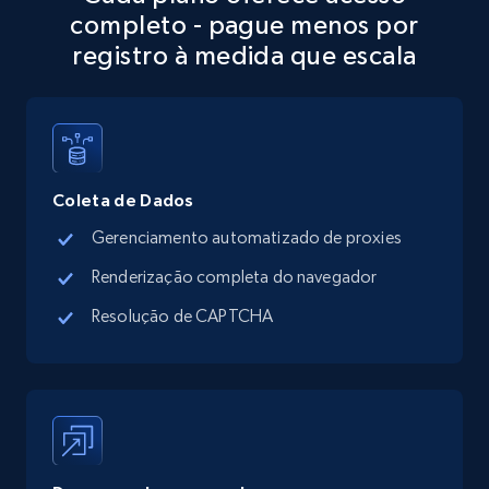
completo - pague menos por
more.
registro à medida que escala
13.3K+
1.7K+
Comece grátis
Google Maps full information - discover
Coleta de Dados
records by location search
Gerenciamento automatizado de proxies
Place id, URL, Country, Name, Category,
Address, Description, Business details, and
Renderização completa do navegador
more.
Resolução de CAPTCHA
13.3K+
1.7K+
Comece grátis
Google Maps full information - Collect