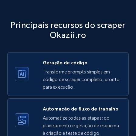
Amazon products - Collects products by
specific category URL
Title, Seller name, Brand, Description, Initial
Principais recursos do scraper
price, Currency, Availability, Reviews count, and
more.
Okazii.ro
35.3K+
5.7K+
Comece grátis
Geração de código
Transforme prompts simples em
Amazon products - Collects products by
código de scraper completo, pronto
specific keywords
para execução.
Title, Seller name, Brand, Description, Initial
price, Currency, Availability, Reviews count, and
more.
Automação de fluxo de trabalho
Automatize todas as etapas: do
35.3K+
planejamento e geração de esquema
5.7K+
Comece grátis
à criação e teste de código.