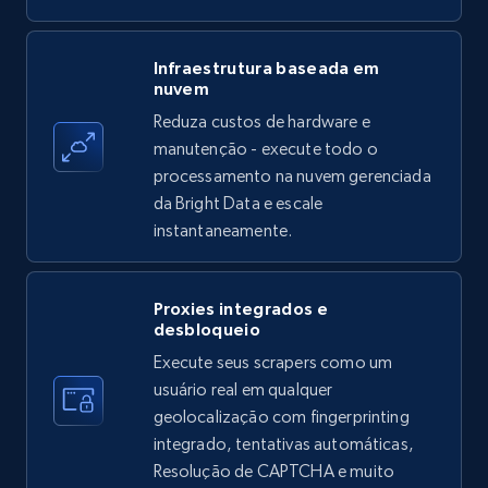
Amazon products - find products by using
Infraestrutura baseada em
nuvem
upc numbers
Reduza custos de hardware e
Title, Seller name, Brand, Description, Initial
manutenção - execute todo o
price, Currency, Availability, Reviews count, and
more.
processamento na nuvem gerenciada
da Bright Data e escale
instantaneamente.
35.3K+
5.7K+
Comece grátis
Proxies integrados e
desbloqueio
LinkedIn company information
Execute seus scrapers como um
ID, Name, Country code, Locations, Followers,
usuário real em qualquer
Employees in linkedin, About, Specialties, and
geolocalização com fingerprinting
more.
integrado, tentativas automáticas,
Resolução de CAPTCHA e muito
33.6K+
3.5K+
Comece grátis