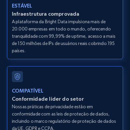
LinkedIn posts
ESTÁVEL
URL, ID, User id, Use url, Title, Headline, Post
Infraestrutura comprovada
text, Date posted, and more.
A plataforma da Bright Data impulsiona mais de
20.000 empresas em todo o mundo, oferecendo
11.3K+
1.5K+
Comece grátis
tranquilidade com 99,99% de uptime, acesso a mais
de 150 milhões de IPs de usuários reais cobrindo 195
países.
LinkedIn posts - Discover user's articles by
URL
URL, ID, User id, Use url, Title, Headline, Post
text, Date posted, and more.
COMPATÍVEL
Conformidade líder do setor
11.3K+
1.5K+
Comece grátis
Nossas práticas de privacidade estão em
conformidade com as leis de proteção de dados,
incluindo o marco regulatório de proteção de dados
da UE, GDPR e CCPA.