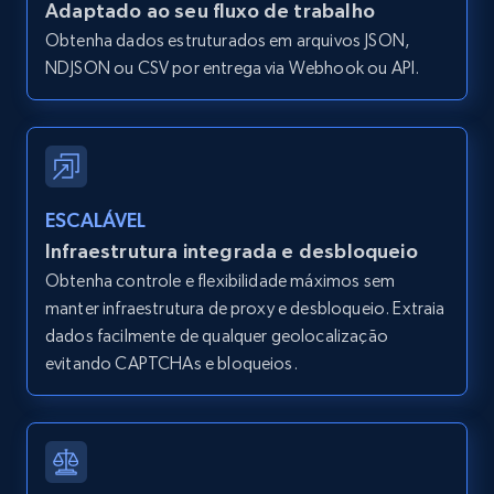
Adaptado ao seu fluxo de trabalho
and more.
Obtenha dados estruturados em arquivos JSON,
NDJSON ou CSV por entrega via Webhook ou API.
12K+
1.3K+
Comece grátis
Zillow properties listing information -
Search by parameters on zillow and use the
ESCALÁVEL
direct link as input
Infraestrutura integrada e desbloqueio
Zpid, City, State, HomeStatus, Address,
Obtenha controle e flexibilidade máximos sem
IsListingClaimedByCurrentSignedInUser,
manter infraestrutura de proxy e desbloqueio. Extraia
IsCurrentSignedInAgentResponsible, Bedrooms,
dados facilmente de qualquer geolocalização
and more.
evitando CAPTCHAs e bloqueios.
12K+
1.3K+
Comece grátis