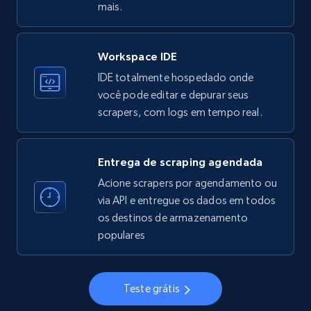
mais.
Workspace IDE
Instagram - Profiles
IDE totalmente hospedado onde
Account, Fbid, ID, Followers, Posts count, Is
você pode editar e depurar seus
business account, Is professional account, Is
scrapers, com logs em tempo real.
verified, and more.
22.4K+
3.5K+
Comece grátis
Entrega de scraping agendada
Acione scrapers por agendamento ou
via API e entregue os dados em todos
os destinos de armazenamento
Instagram - Profiles - Collect profile
populares
information by user name
Account, Fbid, ID, Followers, Posts count, Is
business account, Is professional account, Is
Teste grátis
verified, and more.