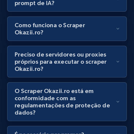
prompt de IA?
8.1K+
716+
Comece grátis
Como funciona o Scraper
Okazii.ro?
Youtube - Videos posts - Discovery records
by Explore page URL
URL, Title, Youtuber, Youtuber md5, Video url,
Preciso de servidores ou proxies
Video length, Likes, Views, and more.
próprios para executar o scraper
Okazii.ro?
8.1K+
716+
Comece grátis
O Scraper Okazii.ro está em
conformidade com as
Youtube - Videos posts - Discovery videos
regulamentações de proteção de
by podcast url
dados?
URL, Title, Youtuber, Youtuber md5, Video url,
Video length, Likes, Views, and more.