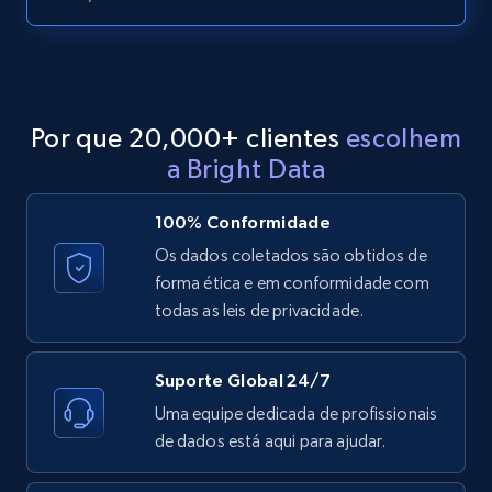
LinkedIn posts - Discover posts by Profile
URL
URL, ID, User id, Use url, Title, Headline, Post
text, Date posted, and more.
Por que 20,000+ clientes
escolhem
11.3K+
1.5K+
Comece grátis
a Bright Data
100% Conformidade
LinkedIn posts - Discover new posts
Os dados coletados são obtidos de
company URL
forma ética e em conformidade com
todas as leis de privacidade.
URL, ID, User id, Use url, Title, Headline, Post
text, Date posted, and more.
Suporte Global 24/7
11.3K+
1.5K+
Comece grátis
Uma equipe dedicada de profissionais
de dados está aqui para ajudar.