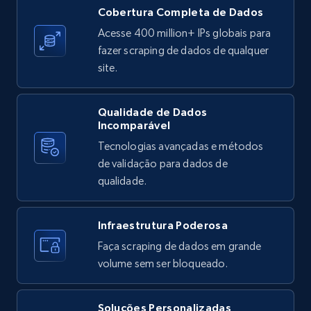
X (formerly Twitter) - Posts
Cobertura Completa de Dados
ID, User posted, Name, Description, Date
Acesse 400 million+ IPs globais para
posted, Photos, URL, Quoted post, and more.
fazer scraping de dados de qualquer
site.
10.4K+
1.2K+
Comece grátis
Qualidade de Dados
Incomparável
Tecnologias avançadas e métodos
X (formerly Twitter) - Posts - Collecting
de validação para dados de
Twitter posts URLs
qualidade.
ID, User posted, Name, Description, Date
posted, Photos, URL, Quoted post, and more.
Infraestrutura Poderosa
10.4K+
1.2K+
Comece grátis
Faça scraping de dados em grande
volume sem ser bloqueado.
Soluções Personalizadas