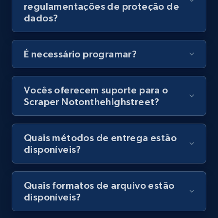
regulamentações de proteção de
URL, Title, Youtuber, Youtuber md5, Video url,
dados?
Video length, Likes, Views, and more.
8.1K+
716+
Comece grátis
É necessário programar?
Vocês oferecem suporte para o
Amazon Reviews
Scraper Notonthehighstreet?
URL, Product name, Product rating, Product
rating object, Product rating max, Rating,
Author name, Asin, and more.
Quais métodos de entrega estão
disponíveis?
7.4K+
872+
Comece grátis
Quais formatos de arquivo estão
disponíveis?
TikTok - Posts