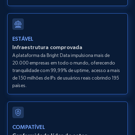
LinkedIn posts
URL, ID, User id, Use url, Title, Headline, Post
ESTÁVEL
text, Date posted, and more.
Infraestrutura comprovada
A plataforma da Bright Data impulsiona mais de
11.3K+
1.5K+
Comece grátis
20.000 empresas em todo o mundo, oferecendo
tranquilidade com 99,99% de uptime, acesso a mais
de 150 milhões de IPs de usuários reais cobrindo 195
países.
LinkedIn posts - Discover user's articles by
URL
URL, ID, User id, Use url, Title, Headline, Post
text, Date posted, and more.
COMPATÍVEL
11.3K+
1.5K+
Comece grátis