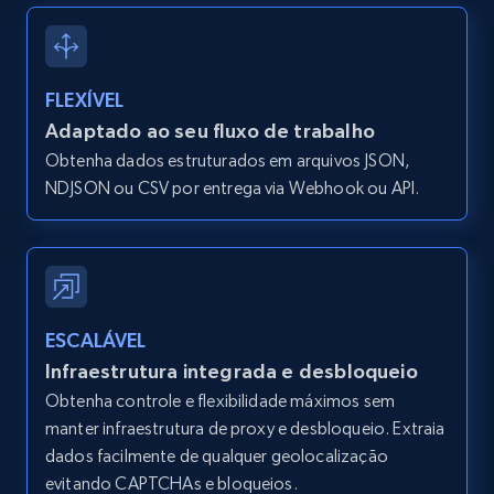
Zpid, City, State, HomeStatus, Address,
IsListingClaimedByCurrentSignedInUser,
IsCurrentSignedInAgentResponsible, Bedrooms,
and more.
FLEXÍVEL
Adaptado ao seu fluxo de trabalho
12K+
1.3K+
Comece grátis
Obtenha dados estruturados em arquivos JSON,
NDJSON ou CSV por entrega via Webhook ou API.
Zillow properties listing information -
Search by parameters on zillow and use the
direct link as input
ESCALÁVEL
Zpid, City, State, HomeStatus, Address,
Infraestrutura integrada e desbloqueio
IsListingClaimedByCurrentSignedInUser,
Obtenha controle e flexibilidade máximos sem
IsCurrentSignedInAgentResponsible, Bedrooms,
and more.
manter infraestrutura de proxy e desbloqueio. Extraia
dados facilmente de qualquer geolocalização
evitando CAPTCHAs e bloqueios.
12K+
1.3K+
Comece grátis