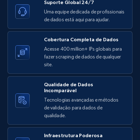
Suporte Global 24/7
Uma equipe dedicada de profissionais
de dados está aqui para ajudar.
X (formerly Twitter) - Posts
ID, User posted, Name, Description, Date
Cobertura Completa de Dados
posted, Photos, URL, Quoted post, and more.
Acesse 400 million+ IPs globais para
fazer scraping de dados de qualquer
10.4K+
1.2K+
Comece grátis
site.
Qualidade de Dados
Incomparável
X (formerly Twitter) - Posts - Collecting
Tecnologias avançadas e métodos
Twitter posts URLs
de validação para dados de
ID, User posted, Name, Description, Date
qualidade.
posted, Photos, URL, Quoted post, and more.
10.4K+
1.2K+
Comece grátis
Infraestrutura Poderosa