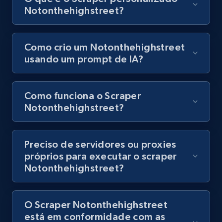
URL, Title, Youtuber, Youtuber md5, Video url,
Notonthehighstreet?
Video length, Likes, Views, and more.
8.1K+
716+
Comece grátis
Como crio um Notonthehighstreet
usando um prompt de IA?
Youtube - Videos posts - Discovery records
Como funciona o Scraper
by Explore page URL
Notonthehighstreet?
URL, Title, Youtuber, Youtuber md5, Video url,
Video length, Likes, Views, and more.
Preciso de servidores ou proxies
próprios para executar o scraper
8.1K+
716+
Comece grátis
Notonthehighstreet?
O Scraper Notonthehighstreet
Youtube - Videos posts - Discovery videos
está em conformidade com as
by podcast url