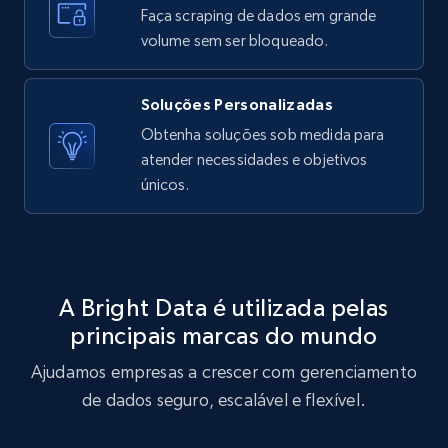
Faça scraping de dados em grande
volume sem ser bloqueado.
X (formerly Twitter) - Posts - Getting x
posts by array of profiles
Soluções Personalizadas
ID, User posted, Name, Description, Date
Obtenha soluções sob medida para
posted, Photos, URL, Quoted post, and more.
atender necessidades e objetivos
únicos.
10.4K+
1.2K+
Comece grátis
A Bright Data é utilizada pelas
TikTok - Profiles
principais marcas do mundo
Account id, Nickname, Biography, Awg
engagement rate, Comment engagement rate,
Ajudamos empresas a crescer com gerenciamento
Like engagement rate, Bio link, Predicted lang,
de dados seguro, escalável e flexível.
and more.