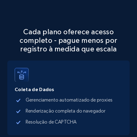
Google Maps full information
Place id, URL, Country, Name, Category,
Address, Description, Business details, and
more.
Cada plano oferece acesso
completo - pague menos por
13.3K+
1.7K+
Comece grátis
registro à medida que escala
Google Maps full information - discover
records by location search
Coleta de Dados
Place id, URL, Country, Name, Category,
Gerenciamento automatizado de proxies
Address, Description, Business details, and
more.
Renderização completa do navegador
Resolução de CAPTCHA
13.3K+
1.7K+
Comece grátis