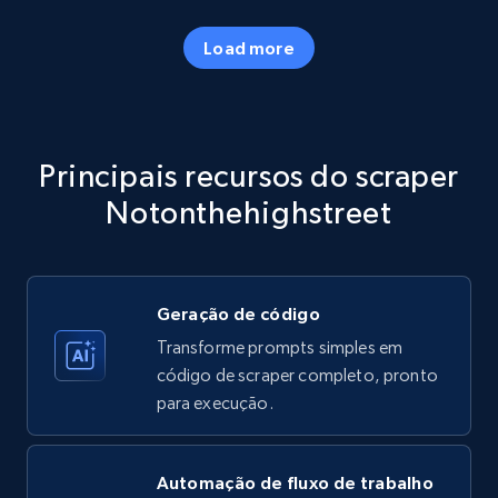
Load more
Amazon products - Collects products by
specific category URL
Title, Seller name, Brand, Description, Initial
Principais recursos do scraper
price, Currency, Availability, Reviews count, and
more.
Notonthehighstreet
35.3K+
5.7K+
Comece grátis
Geração de código
Transforme prompts simples em
Amazon products - Collects products by
código de scraper completo, pronto
specific keywords
para execução.
Title, Seller name, Brand, Description, Initial
price, Currency, Availability, Reviews count, and
more.
Automação de fluxo de trabalho