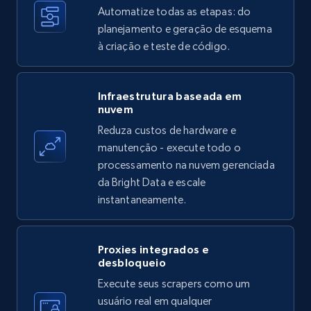
Automatize todas as etapas: do
35.3K+
planejamento e geração de esquema
5.7K+
Comece grátis
à criação e teste de código.
Amazon products - find products by using
Infraestrutura baseada em
nuvem
upc numbers
Reduza custos de hardware e
Title, Seller name, Brand, Description, Initial
manutenção - execute todo o
price, Currency, Availability, Reviews count, and
more.
processamento na nuvem gerenciada
da Bright Data e escale
instantaneamente.
35.3K+
5.7K+
Comece grátis
Proxies integrados e
desbloqueio
LinkedIn company information
Execute seus scrapers como um
ID, Name, Country code, Locations, Followers,
usuário real em qualquer
Employees in linkedin, About, Specialties, and