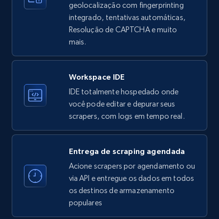
geolocalização com fingerprinting
more.
integrado, tentativas automáticas,
Resolução de CAPTCHA e muito
33.6K+
3.5K+
Comece grátis
mais.
Workspace IDE
Instagram - Profiles
IDE totalmente hospedado onde
Account, Fbid, ID, Followers, Posts count, Is
você pode editar e depurar seus
business account, Is professional account, Is
scrapers, com logs em tempo real.
verified, and more.
22.4K+
3.5K+
Comece grátis
Entrega de scraping agendada
Acione scrapers por agendamento ou
via API e entregue os dados em todos
os destinos de armazenamento
Instagram - Profiles - Collect profile
populares
information by user name