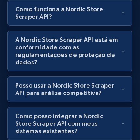
Best Buy products - Collect data on
Como funciona a Nordic Store
products using specified keywords
Scraper API?
URL, Product id, Title, Images, Final price,
Currency, Discount, Initial price, and more.
A Nordic Store Scraper API está em
conformidade com as
1.1K+
149+
Comece grátis
regulamentações de proteção de
dados?
Lazada - Products
Posso usar a Nordic Store Scraper
URL, Title, Rating, Reviews, Initial price, Final
API para análise competitiva?
price, Currency, Stock, and more.
991+
165+
Comece grátis
Como posso integrar a Nordic
Store Scraper API com meus
sistemas existentes?