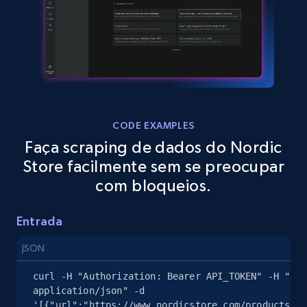
eBay
URL, Product id, Title, Seller name, Seller rating,
Seller reviews, Breadcrumbs, Root category, and
more.
CODE EXAMPLES
Faça scraping de dados do Nordic
2.5K+
359+
Comece grátis
Store facilmente sem se preocupar
com bloqueios.
eBay - Gather data on products using
Entrada
specified keywords
URL, Product id, Title, Seller name, Seller rating,
JSON
Seller reviews, Breadcrumbs, Root category, and
curl -H "Authorization: Bearer API_TOKEN" -H "Con
more.
application/json" -d 
'[{"url":"https://www.nordicstore.com/products/ic