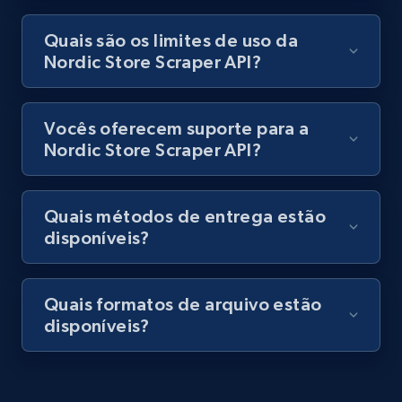
Lazada - Products - Discover products by
keyword
Quais são os limites de uso da
URL, Title, Rating, Reviews, Initial price, Final
Nordic Store Scraper API?
price, Currency, Stock, and more.
Vocês oferecem suporte para a
991+
165+
Comece grátis
Nordic Store Scraper API?
Lazada - Products - Discover products by
Quais métodos de entrega estão
disponíveis?
category URL or brand URL
URL, Title, Rating, Reviews, Initial price, Final
price, Currency, Stock, and more.
Quais formatos de arquivo estão
disponíveis?
991+
165+
Comece grátis