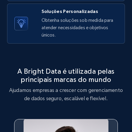
Asin, URL, Name, Sponsored, Initial price, Final
Soluções Personalizadas
price, Currency, Sold, and more.
Obtenha soluções sob medida para
atender necessidades e objetivos
1.6K+
181+
Comece grátis
únicos.
Target
URL, Product id, Title, Product description,
A Bright Data é utilizada pelas
Rating, Reviews count, Initial price, Discount,
principais marcas do mundo
and more.
Ajudamos empresas a crescer com gerenciamento
1.3K+
175+
Comece grátis
de dados seguro, escalável e flexível.
Target - Gather data on products using