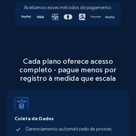
Aceitamos esses métodos de pagamento:
5.6K+
876+
Comece grátis
Walmart - products - Discover products by
using sku numbers
URL, Final price, Sku, Currency, Gtin,
Cada plano oferece acesso
Specifications, Image urls, Top reviews, and
more.
completo - pague menos por
registro à medida que escala
5.6K+
876+
Comece grátis
TikTok Shop
Coleta de Dados
URL, Title, Available, Description, Currency, Initial
Gerenciamento automatizado de proxies
price, Final price, Discount percent, and more.