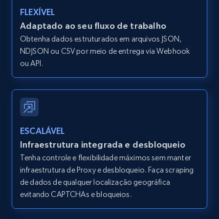
FLEXÍVEL
Adaptado ao seu fluxo de trabalho
Amazon products global dataset -
Obtenha dados estruturados em arquivos JSON,
Collecting products by keyword search
NDJSON ou CSV por meio de entrega via Webhook
Title, Seller name, Brand, Description, Initial
ou API.
price, Currency, Availability, Reviews count, and
more.
2.1K+
375+
Comece grátis
ESCALÁVEL
Infraestrutura integrada e desbloqueio
Amazon products global dataset - Collects
Tenha controle e flexibilidade máximos sem manter
products by best sellers category URL
infraestrutura de Proxy e desbloqueio. Faça scraping
de dados de qualquer localização geográfica
Title, Seller name, Brand, Description, Initial
evitando CAPTCHAs e bloqueios.
price, Currency, Availability, Reviews count, and
more.