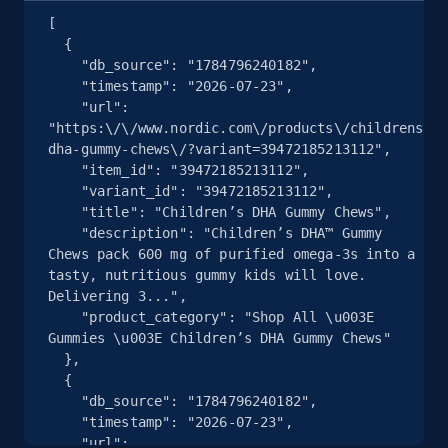
2.5K+
359+
Comece grátis
[

  {

    "db_source": "1784796240182",

    "timestamp": "2026-07-23",

    "url": 
Google Shopping
"https:\/\/www.nordic.com\/products\/childrens-
URL, Product id, Title, Product description,
dha-gummy-chews\/?variant=39472185213112",

Rating, Reviews count, Images, Variations, and
    "item_id": "39472185213112",

more.
    "variant_id": "39472185213112",

    "title": "Children’s DHA Gummy Chews",

    "description": "Children’s DHA™ Gummy 
2.4K+
200+
Comece grátis
Chews pack 600 mg of purified omega-3s into a 
tasty, nutritious gummy kids will love. 
Delivering 3...",

    "product_category": "Shop All \u003E 
Gummies \u003E Children’s DHA Gummy Chews"

Google Shopping - collects products from
  },

web using keywords
  {

URL, Product id, Title, Product description,
    "db_source": "1784796240182",

Rating, Reviews count, Images, Variations, and
    "timestamp": "2026-07-23",

more.
    "url": 