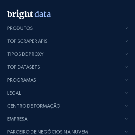
Lazada - Products - Discover products by
seller URL
URL, Title, Rating, Reviews, Initial price, Final
PRODUTOS
price, Currency, Stock, and more.
TOP SCRAPER APIS
991+
165+
Comece grátis
TIPOS DE PROXY
TOP DATASETS
Lazada - Products - Discover products by
PROGRAMAS
brand URL
URL, Title, Rating, Reviews, Initial price, Final
LEGAL
price, Currency, Stock, and more.
CENTRO DE FORMAÇÃO
991+
165+
Comece grátis
EMPRESA
PARCEIRO DE NEGÓCIOS NA NUVEM