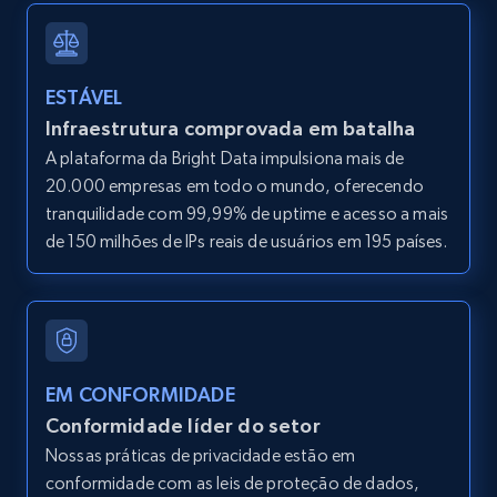
2.1K+
375+
Comece grátis
ESTÁVEL
Infraestrutura comprovada em batalha
Amazon products global dataset - Collect
A plataforma da Bright Data impulsiona mais de
Amazon products by seller URL
20.000 empresas em todo o mundo, oferecendo
Title, Seller name, Brand, Description, Initial
tranquilidade com 99,99% de uptime e acesso a mais
price, Currency, Availability, Reviews count, and
de 150 milhões de IPs reais de usuários em 195 países.
more.
2.1K+
375+
Comece grátis
EM CONFORMIDADE
Amazon products global dataset - Collect
Conformidade líder do setor
products from Brands URLs
Nossas práticas de privacidade estão em
Title, Seller name, Brand, Description, Initial
conformidade com as leis de proteção de dados,