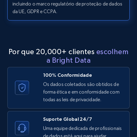
price, Currency, Availability, Reviews count, and
incluindo o marco regulatório de proteção de dados
more.
da UE, GDPR e CCPA.
2.1K+
375+
Comece grátis
Por que 20,000+ clientes
escolhem
Etsy
a Bright Data
URL, Product id, Listing inventory id, Title, Rating,
Reviews count shop, Reviews count item, Initial
100% Conformidade
price, and more.
Os dados coletados são obtidos de
forma ética e em conformidade com
1.9K+
323+
Comece grátis
todas as leis de privacidade.
Suporte Global 24/7
Etsy - Collect data on products using
Uma equipe dedicada de profissionais
specified keywords
de dados está aqui para ajudar.