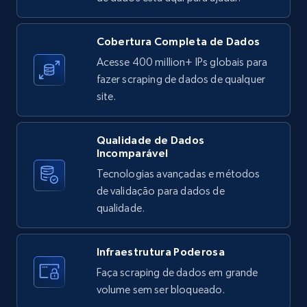
URL, Product id, Listing inventory id, Title, Rating,
Reviews count shop, Reviews count item, Initial
Cobertura Completa de Dados
price, and more.
Acesse 400 million+ IPs globais para
fazer scraping de dados de qualquer
1.9K+
323+
Comece grátis
site.
Qualidade de Dados
Etsy - Collects data from shop's URL
Incomparável
URL, Product id, Listing inventory id, Title, Rating,
Tecnologias avançadas e métodos
Reviews count shop, Reviews count item, Initial
de validação para dados de
price, and more.
qualidade.
1.9K+
323+
Comece grátis
Infraestrutura Poderosa
Faça scraping de dados em grande
volume sem ser bloqueado.
Amazon products search