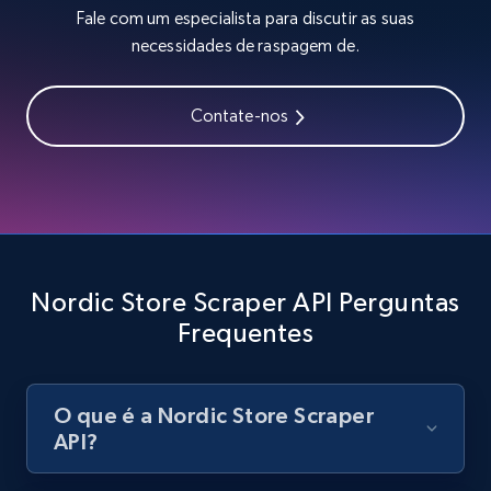
Fale com um especialista para discutir as suas
Zara - Products - discovery by category url
necessidades de raspagem de.
Category id, Product id, Product name, Price,
Currency, Colour code, Colour, Description, and
Contate-nos
more.
1.2K+
208+
Comece grátis
Best Buy products
Nordic Store Scraper API Perguntas
URL, Product id, Title, Images, Final price,
Frequentes
Currency, Discount, Initial price, and more.
1.1K+
149+
Comece grátis
O que é a Nordic Store Scraper
API?