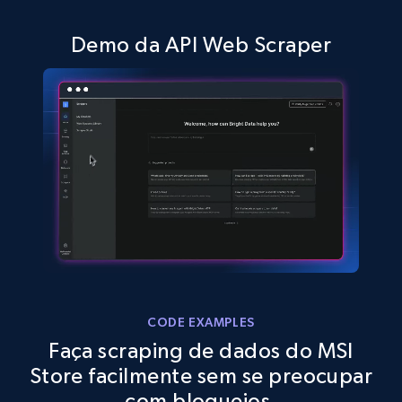
Demo da API Web Scraper
TikTok Shop - discover records by shop url
URL, Title, Available, Description, Currency, Initial
price, Final price, Discount percent, and more.
5.4K+
668+
Comece grátis
Amazon sellers info
Seller id, URL, Seller name, Description, Detailed
info, Stars, Feedbacks, Return policy, and more.
CODE EXAMPLES
Faça scraping de dados do MSI
2.5K+
378+
Comece grátis
Store facilmente sem se preocupar
com bloqueios.