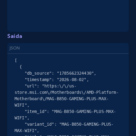
eBay - Collect products from shops on eBay
URL, Product id, Title, Seller name, Seller rating,
Saída
Seller reviews, Breadcrumbs, Root category, and
more.
JSON
[

2.5K+
359+
Comece grátis
  {

    "db_source": "1785662324430",

    "timestamp": "2026-08-02",

    "url": "https:\/\/us-
store.msi.com\/Motherboards\/AMD-Platform-
eBay - Collect records by category
Motherboard\/MAG-B850-GAMING-PLUS-MAX-
URL, Product id, Title, Seller name, Seller rating,
WIFI",

Seller reviews, Breadcrumbs, Root category, and
    "item_id": "MAG-B850-GAMING-PLUS-MAX-
more.
WIFI",

    "variant_id": "MAG-B850-GAMING-PLUS-
MAX-WIFI",

2.5K+
359+
Comece grátis