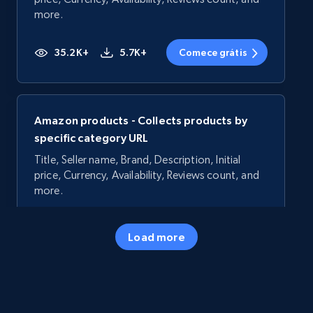
more.
35.2K+
5.7K+
Comece grátis
Amazon products - Collects products by
specific category URL
Title, Seller name, Brand, Description, Initial
price, Currency, Availability, Reviews count, and
more.
35.2K+
5.7K+
Comece grátis
Load more
Amazon products - Collects products by