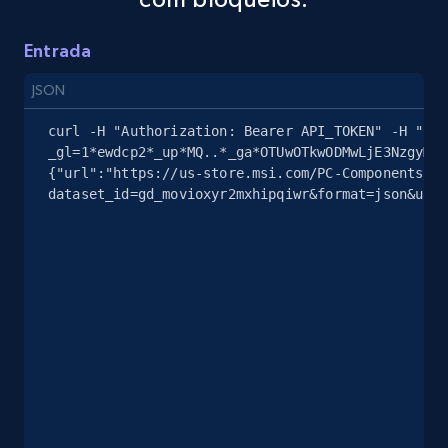
Entrada
eBay
URL, Product id, Title, Seller name, Seller rating,
JSON
Seller reviews, Breadcrumbs, Root category, and
more.
curl -H "Authorization: Bearer API_TOKEN" -H "Con
_gl=1*ewdcp2*_up*MQ..*_ga*OTUwOTkwODMwLjE3NzgyMzc
{"url":"https://us-store.msi.com/PC-Components/CP
2.5K+
359+
Comece grátis
dataset_id=gd_movioxyr2mxhipqiwr&format=json&unco
eBay - Gather data on products using
specified keywords
URL, Product id, Title, Seller name, Seller rating,
Seller reviews, Breadcrumbs, Root category, and
more.
2.5K+
359+
Comece grátis