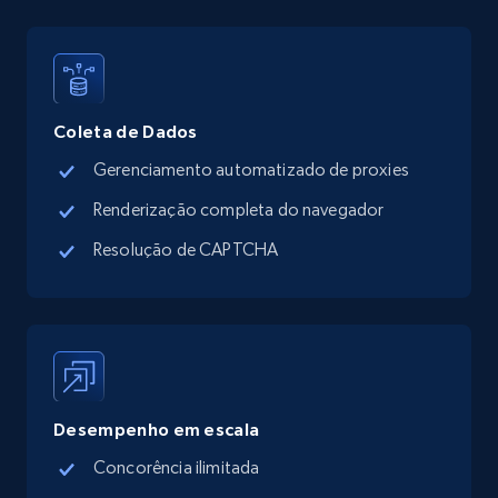
Walmart - products - Discover products by
Coleta de Dados
using sku numbers
URL, Final price, Sku, Currency, Gtin,
Gerenciamento automatizado de proxies
Specifications, Image urls, Top reviews, and
Renderização completa do navegador
more.
Resolução de CAPTCHA
5.6K+
875+
Comece grátis
TikTok Shop
URL, Title, Available, Description, Currency, Initial
Desempenho em escala
price, Final price, Discount percent, and more.
Concorência ilimitada