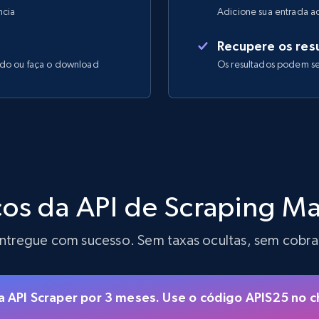
ncia
Adicione sua entrada a
Recupere os resu
ido ou faça o download
Os resultados podem se
ços da API de Scraping M
ntregue com sucesso. Sem taxas ocultas, sem cobra
API Scraper por 3 meses. Use o código APIS25 no c