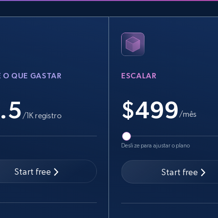
 O QUE GASTAR
ESCALAR
.5
$
499
/mês
/1K registro
Deslize para ajustar o plano
Start free
Start free