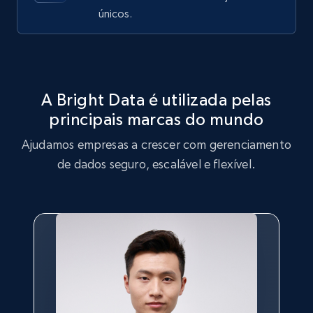
ID, User posted, Name, Description, Date
únicos.
posted, Photos, URL, Quoted post, and more.
10.4K+
1.2K+
Comece grátis
A Bright Data é utilizada pelas
principais marcas do mundo
TikTok - Profiles
Ajudamos empresas a crescer com gerenciamento
Account id, Nickname, Biography, Awg
engagement rate, Comment engagement rate,
de dados seguro, escalável e flexível.
Like engagement rate, Bio link, Predicted lang,
and more.
8.3K+
963+
Comece grátis
TikTok - Profiles - Discover by search URL