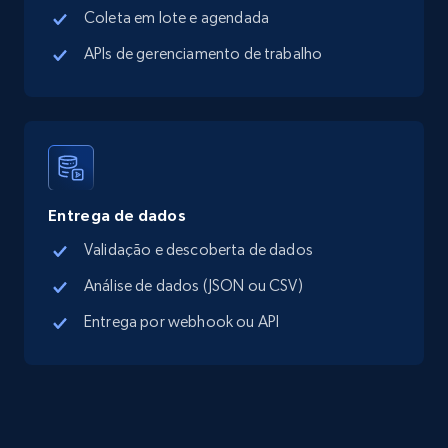
Coleta em lote e agendada
more.
APIs de gerenciamento de trabalho
13.3K+
1.7K+
Comece grátis
Google Maps full information - Discover
new records by Customer ID
Entrega de dados
Place id, URL, Country, Name, Category,
Validação e descoberta de dados
Address, Description, Business details, and
more.
Análise de dados (JSON ou CSV)
Entrega por webhook ou API
13.3K+
1.7K+
Comece grátis
Instagram - Posts