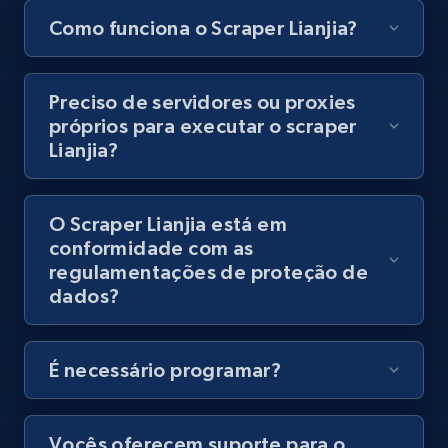
Como funciona o Scraper Lianjia?
Youtube - Videos posts - Discovery records
by Explore page URL
Preciso de servidores ou proxies
URL, Title, Youtuber, Youtuber md5, Video url,
próprios para executar o scraper
Video length, Likes, Views, and more.
Lianjia?
8.1K+
716+
Comece grátis
O Scraper Lianjia está em
conformidade com as
regulamentações de proteção de
Youtube - Videos posts - Discovery videos
dados?
by podcast url
URL, Title, Youtuber, Youtuber md5, Video url,
Video length, Likes, Views, and more.
É necessário programar?
8.1K+
716+
Comece grátis
Vocês oferecem suporte para o