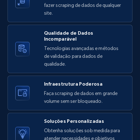
posted, Photos, URL, Quoted post, and more.
fazer scraping de dados de qualquer
site.
10.4K+
1.2K+
Comece grátis
Qualidade de Dados
Incomparável
Tecnologias avançadas e métodos
X (formerly Twitter) - Posts - Collecting
de validação para dados de
Twitter posts URLs
qualidade.
ID, User posted, Name, Description, Date
posted, Photos, URL, Quoted post, and more.
Infraestrutura Poderosa
10.4K+
1.2K+
Comece grátis
Faça scraping de dados em grande
volume sem ser bloqueado.
Soluções Personalizadas
X (formerly Twitter) - Posts - Getting x
Obtenha soluções sob medida para
posts by array of profiles
atender necessidades e objetivos