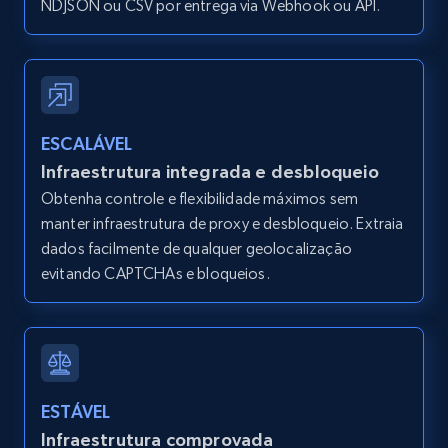
NDJSON ou CSV por entrega via Webhook ou API.
12K+
1.3K+
Comece grátis
Zillow properties listing information -
Search by parameters on zillow and use the
ESCALÁVEL
direct link as input
Infraestrutura integrada e desbloqueio
Zpid, City, State, HomeStatus, Address,
Obtenha controle e flexibilidade máximos sem
IsListingClaimedByCurrentSignedInUser,
manter infraestrutura de proxy e desbloqueio. Extraia
IsCurrentSignedInAgentResponsible, Bedrooms,
dados facilmente de qualquer geolocalização
and more.
evitando CAPTCHAs e bloqueios.
12K+
1.3K+
Comece grátis
LinkedIn posts
ESTÁVEL
URL, ID, User id, Use url, Title, Headline, Post
Infraestrutura comprovada