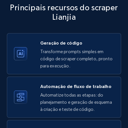
Title, Seller name, Brand, Description, Initial
Principais recursos do scraper
price, Currency, Availability, Reviews count, and
more.
Lianjia
35.3K+
5.7K+
Comece grátis
Geração de código
Transforme prompts simples em
Amazon products - Collects products by
código de scraper completo, pronto
specific keywords
para execução.
Title, Seller name, Brand, Description, Initial
price, Currency, Availability, Reviews count, and
more.
Automação de fluxo de trabalho
Automatize todas as etapas: do
35.3K+
planejamento e geração de esquema
5.7K+
Comece grátis
à criação e teste de código.