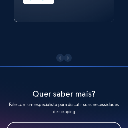
Youtube - Videos posts - Search new
Technologies and Pricing at Shopee
youtube videos by keyword
Philippines Inc.
URL, Title, Youtuber, Youtuber md5, Video url,
Video length, Likes, Views, and more.
Ver agora
8.1K+
716+
Comece grátis
Youtube - Videos posts - Discover videos by
channel URL
URL, Title, Youtuber, Youtuber md5, Video url,
Video length, Likes, Views, and more.
Quer saber mais?
Fale com um especialista para discutir suas necessidades
8.1K+
716+
Comece grátis
de scraping