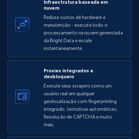
Amazon products - find products by using
Infraestrutura baseada em
nuvem
upc numbers
Reduza custos de hardware e
Title, Seller name, Brand, Description, Initial
manutenção - execute todo o
price, Currency, Availability, Reviews count, and
more.
processamento na nuvem gerenciada
da Bright Data e escale
instantaneamente.
35.3K+
5.7K+
Comece grátis
Proxies integrados e
desbloqueio
LinkedIn company information
Execute seus scrapers como um
ID, Name, Country code, Locations, Followers,
usuário real em qualquer
Employees in linkedin, About, Specialties, and
geolocalização com fingerprinting
more.
integrado, tentativas automáticas,
Resolução de CAPTCHA e muito
33.6K+
3.5K+
Comece grátis
mais.