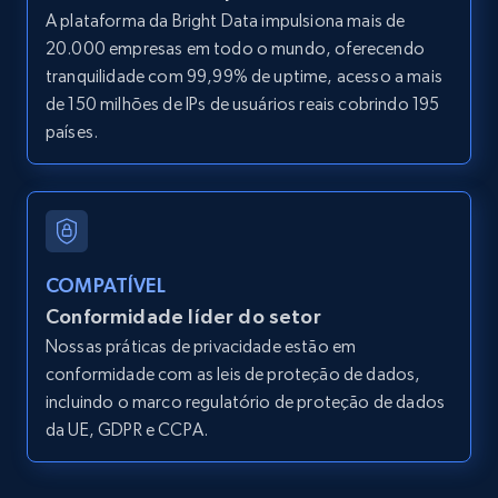
text, Date posted, and more.
A plataforma da Bright Data impulsiona mais de
20.000 empresas em todo o mundo, oferecendo
11.3K+
1.5K+
Comece grátis
tranquilidade com 99,99% de uptime, acesso a mais
de 150 milhões de IPs de usuários reais cobrindo 195
países.
LinkedIn posts - Discover user's articles by
URL
URL, ID, User id, Use url, Title, Headline, Post
text, Date posted, and more.
COMPATÍVEL
Conformidade líder do setor
11.3K+
1.5K+
Comece grátis
Nossas práticas de privacidade estão em
conformidade com as leis de proteção de dados,
incluindo o marco regulatório de proteção de dados
da UE, GDPR e CCPA.
LinkedIn posts - Discover posts by Profile
URL