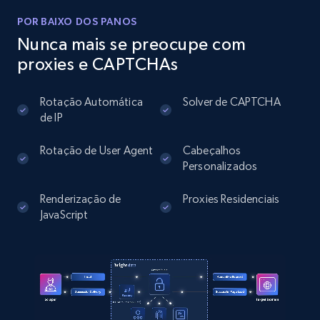
URL, User posted, Description, Hashtags, Num
comments, Date posted, Likes, Photos, and
POR BAIXO DOS PANOS
more.
Nunca mais se preocupe com
proxies e CAPTCHAs
13.2K+
1.6K+
Comece grátis
Rotação Automática
Solver de CAPTCHA
de IP
Instagram - Posts - Collects posts from a
Rotação de User Agent
Cabeçalhos
specific URLs by using profile URL
Personalizados
URL, User posted, Description, Hashtags, Num
Renderização de
Proxies Residenciais
comments, Date posted, Likes, Photos, and
JavaScript
more.
13.2K+
1.6K+
Comece grátis