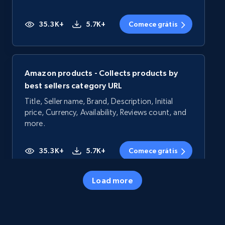
35.3K+
5.7K+
Comece grátis
Amazon products - Collects products by
best sellers category URL
Title, Seller name, Brand, Description, Initial
price, Currency, Availability, Reviews count, and
more.
35.3K+
5.7K+
Comece grátis
Load more
Amazon products - Collects products by
specific category URL