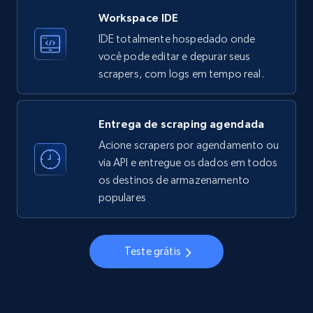
Workspace IDE
Instagram - Profiles
IDE totalmente hospedado onde
Account, Fbid, ID, Followers, Posts count, Is
você pode editar e depurar seus
business account, Is professional account, Is
scrapers, com logs em tempo real.
verified, and more.
22.3K+
3.5K+
Comece grátis
Entrega de scraping agendada
Acione scrapers por agendamento ou
via API e entregue os dados em todos
os destinos de armazenamento
Instagram - Profiles - Collect profile
populares
information by user name
Account, Fbid, ID, Followers, Posts count, Is
business account, Is professional account, Is
Teste grátis
verified, and more.
22.3K+
3.5K+
Comece grátis