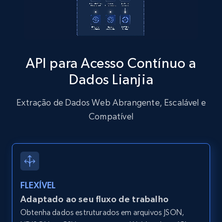
Zillow properties listing information
Zpid, City, State, HomeStatus, Address,
IsListingClaimedByCurrentSignedInUser,
IsCurrentSignedInAgentResponsible, Bedrooms,
and more.
API para Acesso Contínuo a
Dados Lianjia
12K+
1.3K+
Comece grátis
Extração de Dados Web Abrangente, Escalável e
Compatível
Zillow properties listing information -
Discover by custom filters - location, home
type and status
Zpid, City, State, HomeStatus, Address,
IsListingClaimedByCurrentSignedInUser,
FLEXÍVEL
IsCurrentSignedInAgentResponsible, Bedrooms,
Adaptado ao seu fluxo de trabalho
and more.
Obtenha dados estruturados em arquivos JSON,