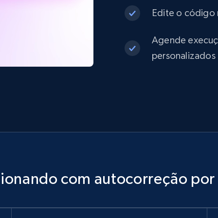
Edite o código 
Agende execuçõe
personalizados
cionando com autocorreção por