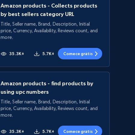
Amazon products - Collects products
by best sellers category URL
Title, Seller name, Brand, Description, Initial
price, Currency, Availability, Reviews count, and
more.
35.3K+
5.7K+
Comece grátis
Amazon products - find products by
using upc numbers
Title, Seller name, Brand, Description, Initial
price, Currency, Availability, Reviews count, and
more.
35.3K+
5.7K+
Comece grátis