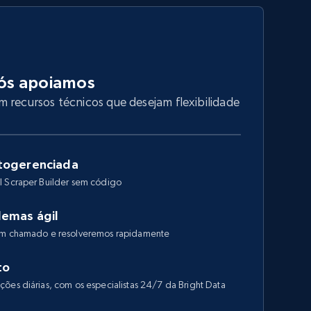
ós apoiamos
 recursos técnicos que desejam flexibilidade
togerenciada
I Scraper Builder sem código
lemas ágil
 um chamado e resolveremos rapidamente
to
ões diárias, com os especialistas 24/7 da Bright Data