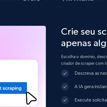
Crie seu s
apenas alg
Escolha o domínio, descr
criador de scraper com 
Descreva as ne
A IA gera insta
Execute solicit