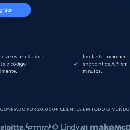
rtir de
Começa a partir de
collected
B
$0.9/IP
datacenter
grátis
rtir de
Proxies ISP
eer
Mais de 700.000 proxies residenciais
estáticos totalmente compatíveis
ualize os resultados e
Implante como um
de
ste o código
endpoint de API em
ilmente.
minutos.
CONFIADO POR 20,000+ CLIENTES EM TODO O MUNDO