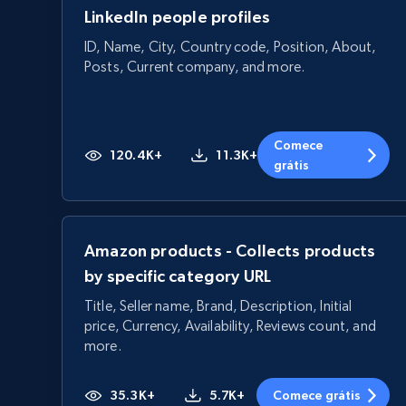
LinkedIn people profiles
ID, Name, City, Country code, Position, About,
Posts, Current company, and more.
Comece
120.4K+
11.3K+
grátis
Amazon products - Collects products
by specific category URL
Title, Seller name, Brand, Description, Initial
price, Currency, Availability, Reviews count, and
more.
35.3K+
5.7K+
Comece grátis