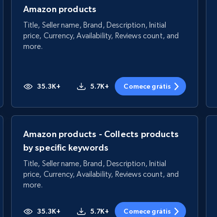
Amazon products
Title, Seller name, Brand, Description, Initial
price, Currency, Availability, Reviews count, and
more.
35.3K+
5.7K+
Comece grátis
Amazon products - Collects products
by specific keywords
Title, Seller name, Brand, Description, Initial
price, Currency, Availability, Reviews count, and
more.
35.3K+
5.7K+
Comece grátis