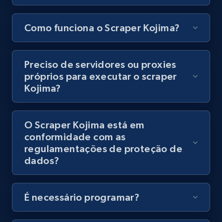
Como funciona o Scraper Kojima?
Youtube - Videos posts - Discovery records
by Explore page URL
Preciso de servidores ou proxies
URL, Title, Youtuber, Youtuber md5, Video url,
próprios para executar o scraper
Video length, Likes, Views, and more.
Kojima?
8.1K+
716+
Comece grátis
O Scraper Kojima está em
conformidade com as
regulamentações de proteção de
Youtube - Videos posts - Discovery videos
dados?
by podcast url
URL, Title, Youtuber, Youtuber md5, Video url,
Video length, Likes, Views, and more.
É necessário programar?
8.1K+
716+
Comece grátis