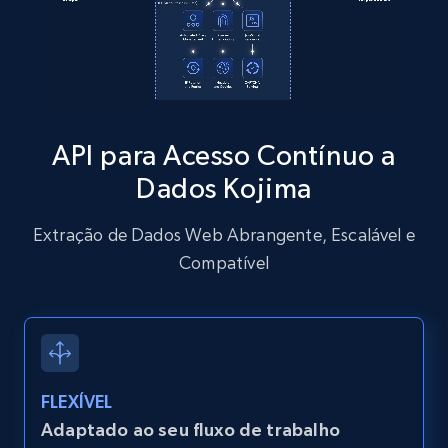
Zillow properties listing information
Zpid, City, State, HomeStatus, Address,
IsListingClaimedByCurrentSignedInUser,
IsCurrentSignedInAgentResponsible, Bedrooms,
and more.
API para Acesso Contínuo a
Dados Kojima
12K+
1.3K+
Comece grátis
Extração de Dados Web Abrangente, Escalável e
Compatível
Zillow properties listing information -
Discover by custom filters - location, home
type and status
Zpid, City, State, HomeStatus, Address,
IsListingClaimedByCurrentSignedInUser,
FLEXÍVEL
IsCurrentSignedInAgentResponsible, Bedrooms,
Adaptado ao seu fluxo de trabalho
and more.