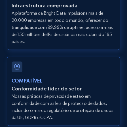
URL, ID, User id, Use url, Title, Headline, Post
Infraestrutura comprovada
text, Date posted, and more.
A plataforma da Bright Data impulsiona mais de
20.000 empresas em todo o mundo, oferecendo
11.3K+
1.5K+
Comece grátis
tranquilidade com 99,99% de uptime, acesso a mais
de 150 milhões de IPs de usuários reais cobrindo 195
países.
LinkedIn posts - Discover user's articles by
URL
URL, ID, User id, Use url, Title, Headline, Post
text, Date posted, and more.
COMPATÍVEL
Conformidade líder do setor
11.3K+
1.5K+
Comece grátis
Nossas práticas de privacidade estão em
conformidade com as leis de proteção de dados,
incluindo o marco regulatório de proteção de dados
da UE, GDPR e CCPA.
LinkedIn posts - Discover posts by Profile
URL