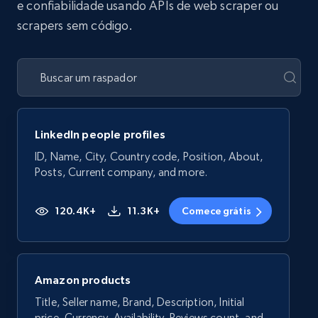
e confiabilidade usando APIs de web scraper ou
scrapers sem código.
LinkedIn people profiles
ID, Name, City, Country code, Position, About,
Posts, Current company, and more.
120.4K+
11.3K+
Comece grátis
Amazon products
Title, Seller name, Brand, Description, Initial
price, Currency, Availability, Reviews count, and