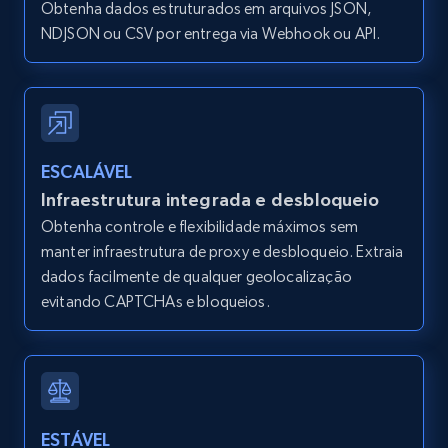
Obtenha dados estruturados em arquivos JSON,
NDJSON ou CSV por entrega via Webhook ou API.
12K+
1.3K+
Comece grátis
Zillow properties listing information -
Search by parameters on zillow and use the
ESCALÁVEL
direct link as input
Infraestrutura integrada e desbloqueio
Zpid, City, State, HomeStatus, Address,
Obtenha controle e flexibilidade máximos sem
IsListingClaimedByCurrentSignedInUser,
manter infraestrutura de proxy e desbloqueio. Extraia
IsCurrentSignedInAgentResponsible, Bedrooms,
dados facilmente de qualquer geolocalização
and more.
evitando CAPTCHAs e bloqueios.
12K+
1.3K+
Comece grátis
LinkedIn posts
ESTÁVEL