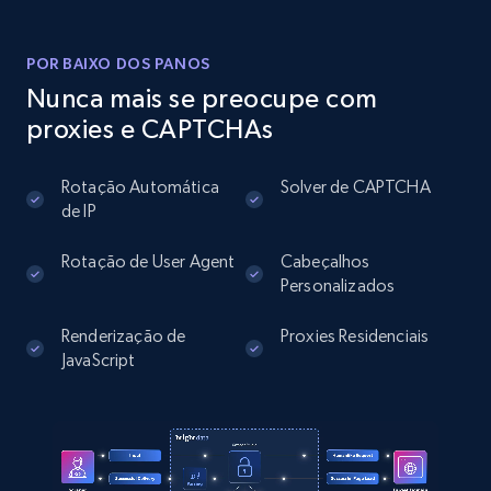
Instagram - Posts
URL, User posted, Description, Hashtags, Num
comments, Date posted, Likes, Photos, and
POR BAIXO DOS PANOS
more.
Nunca mais se preocupe com
proxies e CAPTCHAs
13.2K+
1.6K+
Comece grátis
Rotação Automática
Solver de CAPTCHA
de IP
Instagram - Posts - Collects posts from a
Rotação de User Agent
Cabeçalhos
specific URLs by using profile URL
Personalizados
URL, User posted, Description, Hashtags, Num
Renderização de
Proxies Residenciais
comments, Date posted, Likes, Photos, and
JavaScript
more.
13.2K+
1.6K+
Comece grátis