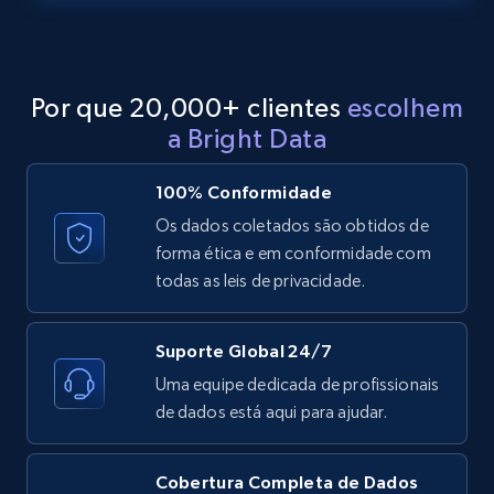
URL, ID, User id, Use url, Title, Headline, Post
text, Date posted, and more.
Por que 20,000+ clientes
escolhem
11.3K+
1.5K+
Comece grátis
a Bright Data
100% Conformidade
LinkedIn posts - Discover new posts
Os dados coletados são obtidos de
company URL
forma ética e em conformidade com
todas as leis de privacidade.
URL, ID, User id, Use url, Title, Headline, Post
text, Date posted, and more.
Suporte Global 24/7
11.3K+
1.5K+
Comece grátis
Uma equipe dedicada de profissionais
de dados está aqui para ajudar.
X (formerly Twitter) - Posts
Cobertura Completa de Dados