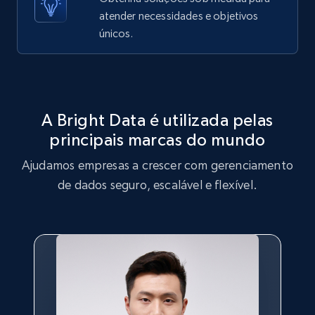
atender necessidades e objetivos
ID, User posted, Name, Description, Date
únicos.
posted, Photos, URL, Quoted post, and more.
10.4K+
1.2K+
Comece grátis
A Bright Data é utilizada pelas
principais marcas do mundo
TikTok - Profiles
Ajudamos empresas a crescer com gerenciamento
Account id, Nickname, Biography, Awg
engagement rate, Comment engagement rate,
de dados seguro, escalável e flexível.
Like engagement rate, Bio link, Predicted lang,
and more.
8.3K+
963+
Comece grátis