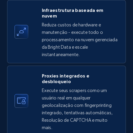
Amazon products - find products by using
Infraestrutura baseada em
nuvem
upc numbers
Reduza custos de hardware e
Title, Seller name, Brand, Description, Initial
manutenção - execute todo o
price, Currency, Availability, Reviews count, and
more.
processamento na nuvem gerenciada
da Bright Data e escale
instantaneamente.
35.3K+
5.7K+
Comece grátis
Proxies integrados e
desbloqueio
LinkedIn company information
Execute seus scrapers como um
ID, Name, Country code, Locations, Followers,
usuário real em qualquer
Employees in linkedin, About, Specialties, and
geolocalização com fingerprinting
more.
integrado, tentativas automáticas,
Resolução de CAPTCHA e muito
33.6K+
3.5K+
Comece grátis
mais.