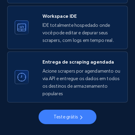
Workspace IDE
Instagram - Profiles
IDE totalmente hospedado onde
Account, Fbid, ID, Followers, Posts count, Is
você pode editar e depurar seus
business account, Is professional account, Is
scrapers, com logs em tempo real.
verified, and more.
22.4K+
3.5K+
Comece grátis
Entrega de scraping agendada
Acione scrapers por agendamento ou
via API e entregue os dados em todos
os destinos de armazenamento
Instagram - Profiles - Collect profile
populares
information by user name
Account, Fbid, ID, Followers, Posts count, Is
business account, Is professional account, Is
Teste grátis
verified, and more.
22.4K+
3.5K+
Comece grátis