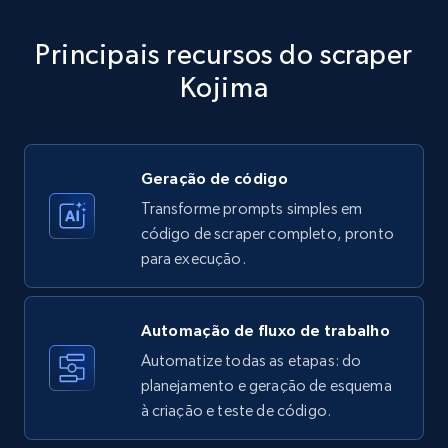
specific category URL
Title, Seller name, Brand, Description, Initial
Principais recursos do scraper
price, Currency, Availability, Reviews count, and
more.
Kojima
35.3K+
5.7K+
Comece grátis
Geração de código
Transforme prompts simples em
Amazon products - Collects products by
código de scraper completo, pronto
specific keywords
para execução.
Title, Seller name, Brand, Description, Initial
price, Currency, Availability, Reviews count, and
more.
Automação de fluxo de trabalho
Automatize todas as etapas: do
35.3K+
planejamento e geração de esquema
5.7K+
Comece grátis
à criação e teste de código.