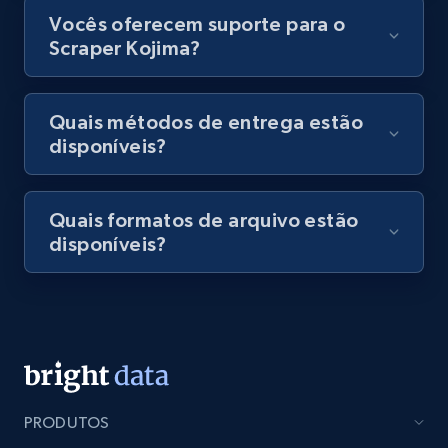
Vocês oferecem suporte para o
Scraper Kojima?
Amazon Reviews
Quais métodos de entrega estão
URL, Product name, Product rating, Product
disponíveis?
rating object, Product rating max, Rating,
Author name, Asin, and more.
Quais formatos de arquivo estão
7.4K+
872+
Comece grátis
disponíveis?
TikTok - Posts
URL, Post id, Description, Create time, Digg
count, Share count, Collect count, Comment
count, and more.
PRODUTOS