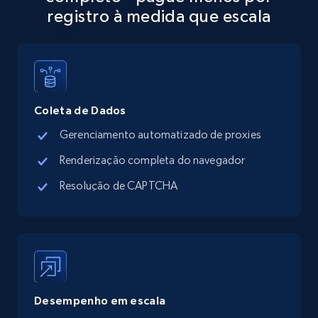
registro à medida que escala
13.3K+
1.7K+
Comece grátis
Google Maps full information - discover
Coleta de Dados
records by location search
Gerenciamento automatizado de proxies
Place id, URL, Country, Name, Category,
Address, Description, Business details, and
Renderização completa do navegador
more.
Resolução de CAPTCHA
13.3K+
1.7K+
Comece grátis
Google Maps full information - Collect
Google Maps Businesses data by place id
Desempenho em escala