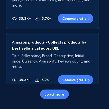
more.
35.3K+
5.7K+
Comece grátis
Amazon products - Collects products by
best sellers category URL
Title, Seller name, Brand, Description, Initial
price, Currency, Availability, Reviews count, and
more.
35.3K+
5.7K+
Comece grátis
Load more
Amazon products - Collects products by