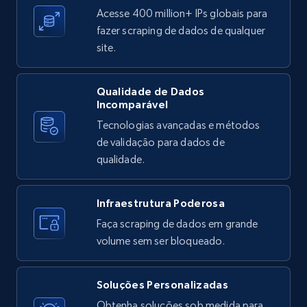
ID, User posted, Name, Description, Date
Acesse 400 million+ IPs globais para
posted, Photos, URL, Quoted post, and more.
fazer scraping de dados de qualquer
site.
10.4K+
1.2K+
Comece grátis
Qualidade de Dados
Incomparável
Tecnologias avançadas e métodos
X (formerly Twitter) - Posts - Collecting
de validação para dados de
Twitter posts URLs
qualidade.
ID, User posted, Name, Description, Date
posted, Photos, URL, Quoted post, and more.
Infraestrutura Poderosa
10.4K+
1.2K+
Comece grátis
Faça scraping de dados em grande
volume sem ser bloqueado.
Soluções Personalizadas
X (formerly Twitter) - Posts - Getting x
Obtenha soluções sob medida para
posts by array of profiles