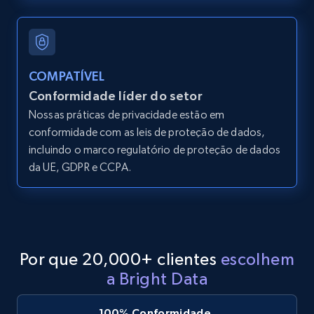
URL, ID, User id, Use url, Title, Headline, Post
text, Date posted, and more.
COMPATÍVEL
11.3K+
1.5K+
Comece grátis
Conformidade líder do setor
Nossas práticas de privacidade estão em
conformidade com as leis de proteção de dados,
LinkedIn posts - Discover new posts
incluindo o marco regulatório de proteção de dados
company URL
da UE, GDPR e CCPA.
URL, ID, User id, Use url, Title, Headline, Post
text, Date posted, and more.
11.3K+
1.5K+
Comece grátis
Por que 20,000+ clientes
escolhem
a Bright Data
X (formerly Twitter) - Posts
100% Conformidade