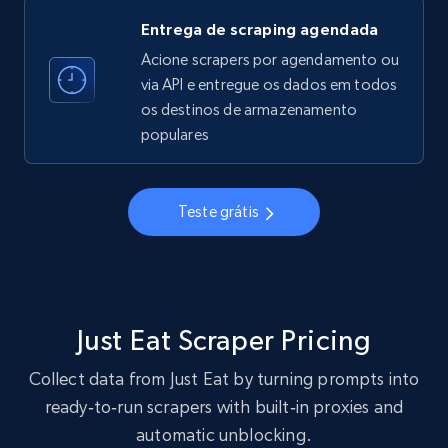
Entrega de scraping agendada
Acione scrapers por agendamento ou
via API e entregue os dados em todos
Crunchbase companies information
os destinos de armazenamento
Name, URL, ID, Cb rank, Region, About,
populares
Industries, Operating status, and more.
15.6K+
1.6K+
Comece grátis
Teste grátis
Crunchbase companies information -
Searching data by keyword
Just Eat Scraper Pricing
Name, URL, ID, Cb rank, Region, About,
Collect data from Just Eat by turning prompts into
Industries, Operating status, and more.
ready‑to‑run scrapers with built‑in proxies and
automatic unblocking.
15.6K+
1.6K+
Comece grátis