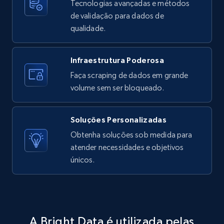
Tecnologias avançadas e métodos
ID, User posted, Name, Description, Date
de validação para dados de
posted, Photos, URL, Quoted post, and more.
qualidade.
10.4K+
1.2K+
Comece grátis
Infraestrutura Poderosa
Faça scraping de dados em grande
volume sem ser bloqueado.
TikTok - Profiles
Account id, Nickname, Biography, Awg
Soluções Personalizadas
engagement rate, Comment engagement rate,
Obtenha soluções sob medida para
Like engagement rate, Bio link, Predicted lang,
atender necessidades e objetivos
and more.
únicos.
8.3K+
963+
Comece grátis
A Bright Data é utilizada pelas