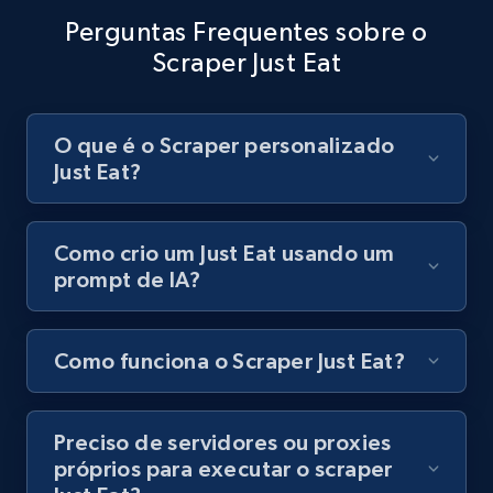
Perguntas Frequentes sobre o
Scraper Just Eat
Youtube - Videos posts - Discovery records
by Explore page URL
O que é o Scraper personalizado
URL, Title, Youtuber, Youtuber md5, Video url,
Just Eat?
Video length, Likes, Views, and more.
8.1K+
716+
Comece grátis
Como crio um Just Eat usando um
prompt de IA?
Youtube - Videos posts - Discovery videos
Como funciona o Scraper Just Eat?
by podcast url
URL, Title, Youtuber, Youtuber md5, Video url,
Video length, Likes, Views, and more.
Preciso de servidores ou proxies
próprios para executar o scraper
8.1K+
716+
Comece grátis