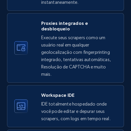
instantaneamente.
Instagram - Profiles
Proxies integrados e
Account, Fbid, ID, Followers, Posts count, Is
desbloqueio
business account, Is professional account, Is
Execute seus scrapers como um
verified, and more.
usuário real em qualquer
geolocalização com fingerprinting
22.4K+
3.5K+
Comece grátis
integrado, tentativas automáticas,
Resolução de CAPTCHA e muito
mais.
Instagram - Profiles - Collect profile
information by user name
Workspace IDE
Account, Fbid, ID, Followers, Posts count, Is
IDE totalmente hospedado onde
business account, Is professional account, Is
você pode editar e depurar seus
verified, and more.
scrapers, com logs em tempo real.
22.4K+
3.5K+
Comece grátis