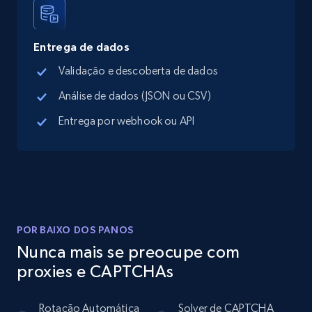
Instagram - Posts
URL, User posted, Description, Hashtags, Num
comments, Date posted, Likes, Photos, and
Entrega de dados
more.
Validação e descoberta de dados
13.2K+
1.6K+
Comece grátis
Análise de dados (JSON ou CSV)
Entrega por webhook ou API
Instagram - Posts - Collects posts from a
specific URLs by using profile URL
URL, User posted, Description, Hashtags, Num
comments, Date posted, Likes, Photos, and
POR BAIXO DOS PANOS
more.
Nunca mais se preocupe com
proxies e CAPTCHAs
13.2K+
1.6K+
Comece grátis
Rotação Automática
Solver de CAPTCHA