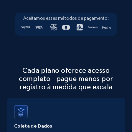
13.3K+
1.7K+
Comece grátis
Aceitamos esses métodos de pagamento:
Google Maps full information - discover
records by location search
Place id, URL, Country, Name, Category,
Address, Description, Business details, and
Cada plano oferece acesso
more.
completo - pague menos por
registro à medida que escala
13.3K+
1.7K+
Comece grátis
Google Maps full information - Collect
Google Maps Businesses data by place id
Coleta de Dados