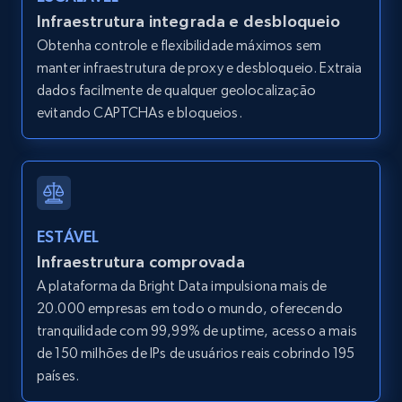
URL, ID, User id, Use url, Title, Headline, Post
Infraestrutura integrada e desbloqueio
text, Date posted, and more.
Obtenha controle e flexibilidade máximos sem
manter infraestrutura de proxy e desbloqueio. Extraia
11.3K+
1.5K+
Comece grátis
dados facilmente de qualquer geolocalização
evitando CAPTCHAs e bloqueios.
LinkedIn posts - Discover user's articles by
URL
URL, ID, User id, Use url, Title, Headline, Post
ESTÁVEL
text, Date posted, and more.
Infraestrutura comprovada
A plataforma da Bright Data impulsiona mais de
11.3K+
1.5K+
Comece grátis
20.000 empresas em todo o mundo, oferecendo
tranquilidade com 99,99% de uptime, acesso a mais
de 150 milhões de IPs de usuários reais cobrindo 195
países.
LinkedIn posts - Discover posts by Profile
URL