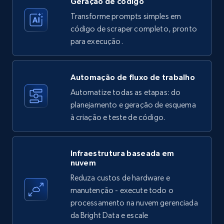
Geração de código
Transforme prompts simples em
Amazon products - find products by using
código de scraper completo, pronto
upc numbers
para execução.
Title, Seller name, Brand, Description, Initial
price, Currency, Availability, Reviews count, and
more.
Automação de fluxo de trabalho
Automatize todas as etapas: do
35.3K+
5.7K+
Comece grátis
planejamento e geração de esquema
à criação e teste de código.
LinkedIn company information
Infraestrutura baseada em
ID, Name, Country code, Locations, Followers,
nuvem
Employees in linkedin, About, Specialties, and
Reduza custos de hardware e
more.
manutenção - execute todo o
processamento na nuvem gerenciada
33.6K+
3.5K+
Comece grátis
da Bright Data e escale