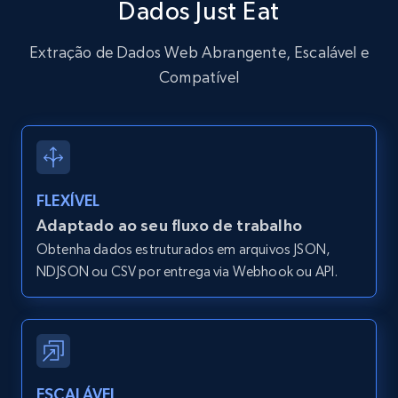
Dados Just Eat
12K+
1.3K+
Comece grátis
Extração de Dados Web Abrangente, Escalável e
Compatível
Zillow properties listing information -
Search by parameters on zillow and use the
direct link as input
Zpid, City, State, HomeStatus, Address,
FLEXÍVEL
IsListingClaimedByCurrentSignedInUser,
Adaptado ao seu fluxo de trabalho
IsCurrentSignedInAgentResponsible, Bedrooms,
Obtenha dados estruturados em arquivos JSON,
and more.
NDJSON ou CSV por entrega via Webhook ou API.
12K+
1.3K+
Comece grátis
LinkedIn posts
ESCALÁVEL