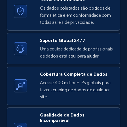
ID, User posted, Name, Description, Date
Os dados coletados são obtidos de
posted, Photos, URL, Quoted post, and more.
forma ética e em conformidade com
todas as leis de privacidade.
10.4K+
1.2K+
Comece grátis
Suporte Global 24/7
Uma equipe dedicada de profissionais
X (formerly Twitter) - Posts - Collecting
de dados está aqui para ajudar.
Twitter posts URLs
ID, User posted, Name, Description, Date
Cobertura Completa de Dados
posted, Photos, URL, Quoted post, and more.
Acesse 400 million+ IPs globais para
fazer scraping de dados de qualquer
10.4K+
1.2K+
Comece grátis
site.
Qualidade de Dados
X (formerly Twitter) - Posts - Getting x
Incomparável
posts by array of profiles