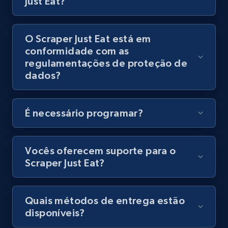
Just Eat?
O Scraper Just Eat está em
Amazon Reviews
conformidade com as
regulamentações de proteção de
URL, Product name, Product rating, Product
dados?
rating object, Product rating max, Rating,
Author name, Asin, and more.
É necessário programar?
7.4K+
872+
Comece grátis
Vocês oferecem suporte para o
Scraper Just Eat?
TikTok - Posts
URL, Post id, Description, Create time, Digg
count, Share count, Collect count, Comment
Quais métodos de entrega estão
count, and more.
disponíveis?