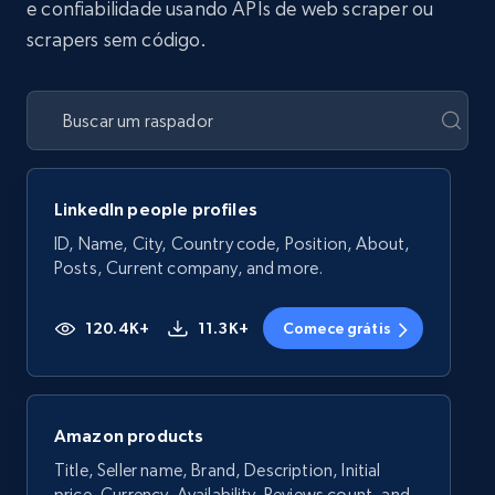
e confiabilidade usando APIs de web scraper ou
scrapers sem código.
LinkedIn people profiles
ID, Name, City, Country code, Position, About,
Posts, Current company, and more.
120.4K+
11.3K+
Comece grátis
Amazon products
Title, Seller name, Brand, Description, Initial
price, Currency, Availability, Reviews count, and