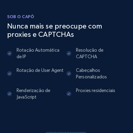
    "description": "Quilted varsity jacket 
in jacquard with \u0022Grand Manege\u0022 
motif (78% cashmere, 22% cotton) - Middle 
SOB O CAPÔ
front fastening with Cl...",

Nunca mais se preocupe com
    "country": "FI",

proxies e CAPTCHAs
    "currency": "EUR",

    "in_stock": true,

    "size": null

Rotação Automática
Resolução de
  }

de IP
CAPTCHA
]
Rotação de User Agent
Cabeçalhos
Personalizados
Renderização de
Proxies residenciais
JavaScript