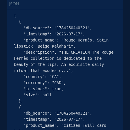
JSON
[

  {

    "db_source": "1784250440321",

    "timestamp": "2026-07-17",

    "product_name": "Rouge Hermès, Satin 
lipstick, Beige Kalahari",

    "description": "THE CREATION The Rouge 
Hermès collection is dedicated to the 
beauty of the lips. An exquisite daily 
ritual that exudes c...",

    "country": "CA",

    "currency": "CAD",

    "in_stock": true,

    "size": null

  },

  {

    "db_source": "1784250440321",

    "timestamp": "2026-07-17",

    "product_name": "Citizen Twill card 