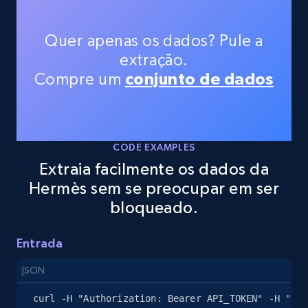
Quer apenas os dados? Pule a
extração.
Compre um
conjunto de dados
CODE EXAMPLES
Extraia facilmente os dados da
Hermès sem se preocupar em ser
bloqueado.
Entrada
JSON
curl -H "Authorization: Bearer API_TOKEN" -H "Con