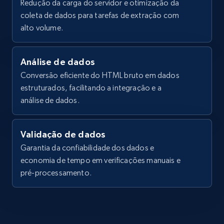
Redução da carga do servidor e otimização da
    "size": null

coleta de dados para tarefas de extração com
  },

alto volume.
  {

    "db_source": "1784250440321",

    "timestamp": "2026-07-17",

Análise de dados
    "product_name": "Herbag Zip 20手提包",

    "description": "Militaire帆布和Hunter母
Conversão eficiente do HTML bruto em dados
牛皮手提包。 - 馬鞍釘釦 - 外側拉鍊後袋 - 可折疊
estruturados, facilitando a integração e a
手提把 - 肩帶 - 可肩背或斜背 作品以手工打造，與
análise de dados.
標註尺寸或有差異。. 尺寸：長20.5 x 寬16.5 x 高
7 cm | 肩帶長度（含釦環...",

    "country": "TW",

Validação de dados
    "currency": "TWD",

    "in_stock": false,

Garantia da confiabilidade dos dados e
    "size": null

economia de tempo em verificações manuais e
  },

pré-processamento.
  {

    "db_source": "1784250440321",

    "timestamp": "2026-07-17",

    "product_name": "\u0022Grand 
Manege\u0022 quilted jacket",
