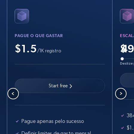
PAGUE O QUE GASTAR
ESCAL
$1.5
$
/1K registro
Deslize 
Start free
384
Pague apenas pelo sucesso
$1.
Definir limites de gasto mensal