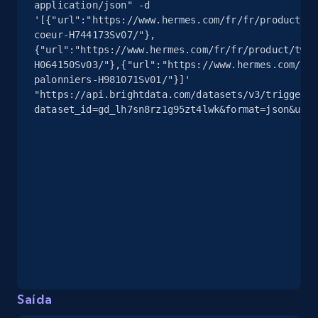
application/json" -d 
'[{"url":"https://www.hermes.com/fr/fr/product/ga
coeur-H744173Sv07/"},
{"url":"https://www.hermes.com/fr/fr/product/twil
H064150Sv03/"},{"url":"https://www.hermes.com/fr/
palonniers-H981071Sv01/"}]' 
"https://api.brightdata.com/datasets/v3/trigger?
dataset_id=gd_lh7sn8rz1g95zt4lwk&format=json&unco
Saída