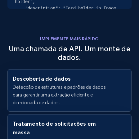
holder",

    "description": "Card holder in Epsom 
calfskin - Lining in \u0022Pegase\u0022 
printed silk twill - Central pocket - 2 
credit card slots on each sid...",

    "country": "UK",

IMPLEMENTE MAIS RÁPIDO
    "currency": "GBP",

Uma chamada de API. Um monte de
    "in_stock": true,

    "size": null

dados.
  },

  {

    "db_source": "1784250440321",

Descoberta de dados
    "timestamp": "2026-07-17",

    "product_name": "Kelly Double Tour 
Detecção de estruturas e padrões de dados
bracelet",

para garantir uma extração eficiente e
    "description": "Double tour bracelet 
direcionada de dados.
in Box calfskin with Kelly closure. 
Metallic finish: Palladium plated and 
yellow gold plated. Wrist...",

Tratamento de solicitações em
    "country": "UK",

massa
    "currency": "GBP",

    "in_stock": true,
